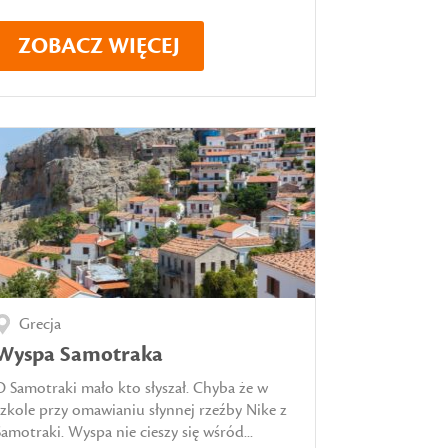
ZOBACZ WIĘCEJ
Grecja
Wyspa Samotraka
O Samotraki mało kto słyszał. Chyba że w
szkole przy omawianiu słynnej rzeźby Nike z
Samotraki. Wyspa nie cieszy się wśród...