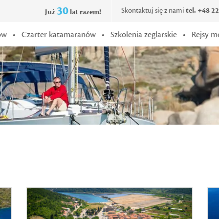
30
Skontaktuj się z nami
tel. +48 2
Już
lat razem!
ów
•
Czarter katamaranów
•
Szkolenia żeglarskie
•
Rejsy m