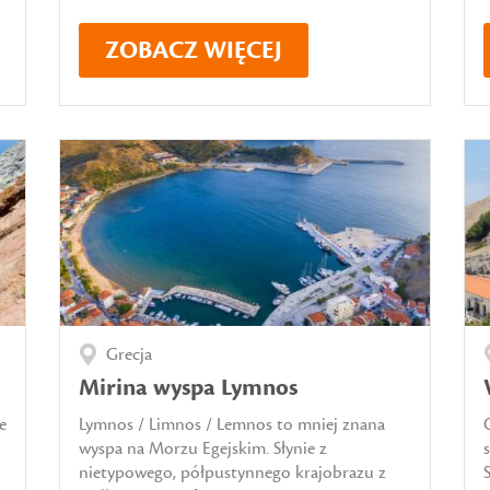
ZOBACZ WIĘCEJ
Grecja
Mirina wyspa Lymnos
e
Lymnos / Limnos / Lemnos to mniej znana
wyspa na Morzu Egejskim. Słynie z
nietypowego, półpustynnego krajobrazu z