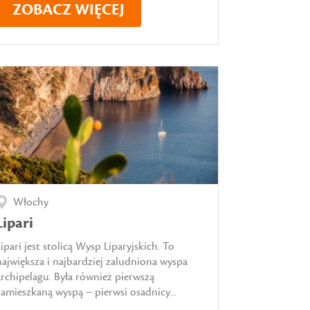
ZOBACZ WIĘCEJ
Włochy
Lipari
Lipari jest stolicą Wysp Liparyjskich. To
największa i najbardziej zaludniona wyspa
archipelagu. Była również pierwszą
zamieszkaną wyspą – pierwsi osadnicy...