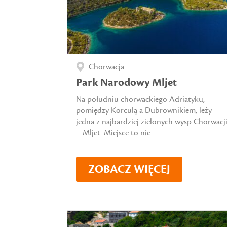
Chorwacja
Park Narodowy Mljet
Na południu chorwackiego Adriatyku,
pomiędzy Korculą a Dubrownikiem, leży
jedna z najbardziej zielonych wysp Chorwacj
– Mljet. Miejsce to nie...
ZOBACZ WIĘCEJ