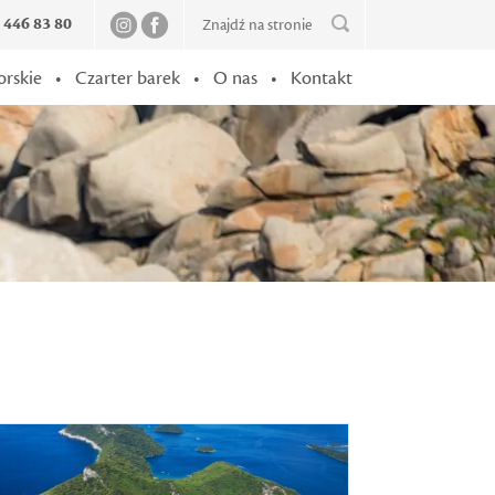
2 446 83 80
orskie
•
Czarter barek
•
O nas
•
Kontakt