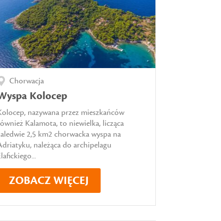
Chorwacja
Wyspa Kolocep
Kolocep, nazywana przez mieszkańców
również Kalamota, to niewielka, licząca
zaledwie 2,5 km2 chorwacka wyspa na
Adriatyku, należąca do archipelagu
lafickiego...
ZOBACZ WIĘCEJ