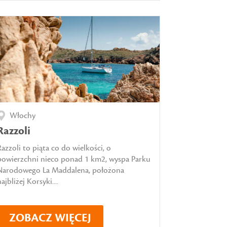
Włochy
Razzoli
Razzoli to piąta co do wielkości, o
powierzchni nieco ponad 1 km2, wyspa Parku
Narodowego La Maddalena, położona
ajbliżej Korsyki....
ZOBACZ WIĘCEJ