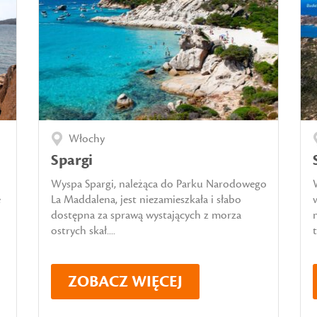
Włochy
Spargi
Wyspa Spargi, należąca do Parku Narodowego
ę
La Maddalena, jest niezamieszkała i słabo
dostępna za sprawą wystających z morza
ostrych skał....
ZOBACZ WIĘCEJ