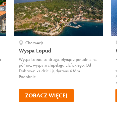
Chorwacja
Wyspa Lopud
u
Wyspa Lopud to druga, płynąc z południa na
północ, wyspa archipelagu Elafickiego. Od
Dubrownika dzieli ją dystans 4 Mm.
Podobnie...
E
ZOBACZ WIĘCEJ