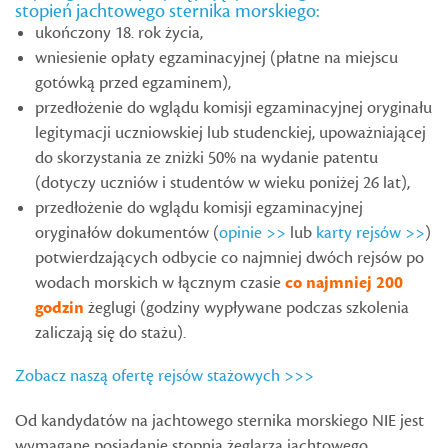
stopień jachtowego sternika morskiego:
ukończony 18. rok życia,
wniesienie opłaty egzaminacyjnej (płatne na miejscu
gotówką przed egzaminem),
przedłożenie do wglądu komisji egzaminacyjnej oryginału
legitymacji uczniowskiej lub studenckiej, upoważniającej
do skorzystania ze zniżki 50% na wydanie patentu
(dotyczy uczniów i studentów w wieku poniżej 26 lat),
przedłożenie do wglądu komisji egzaminacyjnej
oryginałów dokumentów (
opinie >>
lub
karty rejsów >>
)
potwierdzających odbycie co najmniej dwóch rejsów po
wodach morskich w łącznym czasie
co najmniej 200
godzin
żeglugi (godziny wypływane podczas szkolenia
zaliczają się do stażu).
Zobacz naszą ofertę rejsów stażowych >>>
Od kandydatów na jachtowego sternika morskiego NIE jest
wymagane posiadanie stopnia żeglarza jachtowego.