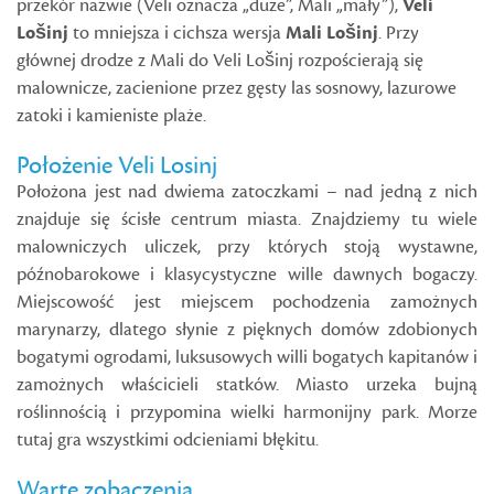
przekór nazwie (Veli oznacza „duże”, Mali „mały”),
Veli
Lošinj
to mniejsza i cichsza wersja
Mali Lošinj
. Przy
głównej drodze z Mali do Veli Lošinj rozpościerają się
malownicze, zacienione przez gęsty las sosnowy, lazurowe
zatoki i kamieniste plaże.
Położenie Veli Losinj
Położona jest nad dwiema zatoczkami – nad jedną z nich
znajduje się ścisłe centrum miasta. Znajdziemy tu wiele
malowniczych uliczek, przy których stoją wystawne,
późnobarokowe i klasycystyczne wille dawnych bogaczy.
Miejscowość jest miejscem pochodzenia zamożnych
marynarzy, dlatego słynie z pięknych domów zdobionych
bogatymi ogrodami, luksusowych willi bogatych kapitanów i
zamożnych właścicieli statków. Miasto urzeka bujną
roślinnością i przypomina wielki harmonijny park. Morze
tutaj gra wszystkimi odcieniami błękitu.
Warte zobaczenia