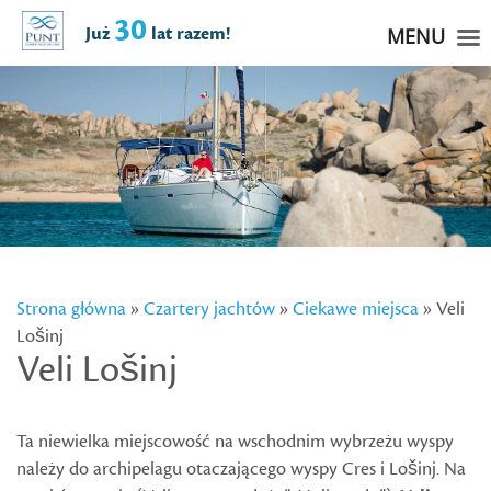
30
Już
lat razem!
MENU
Strona główna
»
Czartery jachtów
»
Ciekawe miejsca
» Veli
Lošinj
Veli Lošinj
Ta niewielka miejscowość na wschodnim wybrzeżu wyspy
należy do archipelagu otaczającego wyspy Cres i Lošinj. Na