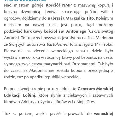
Nad miastem góruje
Kościół NMP
z masywną kopułą i
boczną dzwonnicą. Leniwie spacerując pośród willi i
ogrodów, dojdziemy do
nabrzeża Marszałka Tito.
Kolejnym
miejscem na naszej trasie jest portu, skąd możemy
podziwiać
barokowy kościół św. Antoniego
(Crkva svetog
Antuna). To tu przechowywana jest słynna rzeźba: Madonna
ze Świętych autorstwa
Bartolomeo
Vivariniego
z 1475 roku.
Pierwotnie na zlecenie weneckiego senatu, dzieło było
wystawiane co roku w rocznicę bitwy pod Lepanto, na cześć
słynnego zwycięstwa marynarki nad Ottomanami. Tak było
do czasu, aż Madonna nie została kupiona przez jedną z
rodzin, tuż po upadku republiki weneckiej.
Po przeciwnej stronie portu znajduje się
Centrum Morskiej
Edukacji Lošinj
, które słynie z ciekawych i zabawnych
filmów o Adriatyku, życiu delfinów w Lošinj i Cres.
Tuż za portem, wąskie przejście prowadzi do
weneckiej