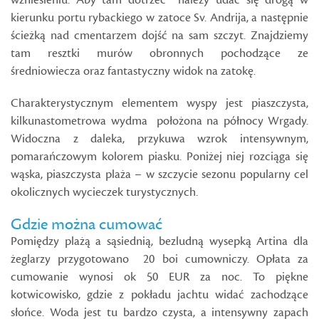
wzniesieniu. Aby tam dotrzeć należy udać się drogą w
kierunku portu rybackiego w zatoce Sv. Andrija, a następnie
ścieżką nad cmentarzem dojść na sam szczyt. Znajdziemy
tam resztki murów obronnych pochodzące ze
średniowiecza oraz fantastyczny widok na zatokę.
Charakterystycznym elementem wyspy jest piaszczysta,
kilkunastometrowa wydma położona na północy Wrgady.
Widoczna z daleka, przykuwa wzrok intensywnym,
pomarańczowym kolorem piasku. Poniżej niej rozciąga się
wąska, piaszczysta plaża – w szczycie sezonu popularny cel
okolicznych wycieczek turystycznych.
Gdzie można cumować
Pomiędzy plażą a sąsiednią, bezludną wysepką Artina dla
żeglarzy przygotowano 20 boi cumowniczy. Opłata za
cumowanie wynosi ok 50 EUR za noc. To piękne
kotwicowisko, gdzie z pokładu jachtu widać zachodzące
słońce. Woda jest tu bardzo czysta, a intensywny zapach