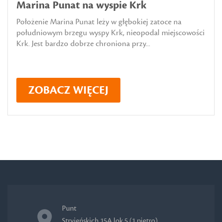
Marina Punat na wyspie Krk
Położenie Marina Punat leży w głębokiej zatoce na
południowym brzegu wyspy Krk, nieopodal miejscowości
Krk. Jest bardzo dobrze chroniona przy...
ZOBACZ WIĘCEJ
Punt
Stryjeńskich 15A lok 5 (1 piętro)