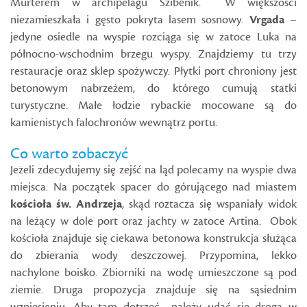
Murterem w archipelagu Szibenik. W większości
niezamieszkała i gęsto pokryta lasem sosnowy.
Vrgada
–
jedyne osiedle na wyspie rozciąga się w zatoce Luka na
północno-wschodnim brzegu wyspy. Znajdziemy tu trzy
restauracje oraz sklep spożywczy. Płytki port chroniony jest
betonowym nabrzeżem, do którego cumują statki
turystyczne. Małe łodzie rybackie mocowane są do
kamienistych falochronów wewnątrz portu.
Co warto zobaczyć
Jeżeli zdecydujemy się zejść na ląd polecamy na wyspie dwa
miejsca. Na początek spacer do górującego nad miastem
kościoła św. Andrzeja
, skąd roztacza się wspaniały widok
na leżący w dole port oraz jachty w zatoce Artina. Obok
kościoła znajduje się ciekawa betonowa konstrukcja służąca
do zbierania wody deszczowej. Przypomina, lekko
nachylone boisko. Zbiorniki na wodę umieszczone są pod
ziemie. Druga propozycja znajduje się na sąsiednim