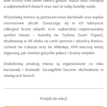
obie strony trwa około dwóch godzin.
Nasza rada: Pamiętaj
o odpowiednich butach oraz weź ze sobą butelkę wody.
Wizytówką Kotoru są pomarańczowe dachówki oraz wąskie
marmurowe uliczki. Zanurzając się w ich labiryncie
odkryjesz liczne zabytki: m.in. najbardziej rozpoznawalny
symbol miasta – Katedrę św. Tryfona (Sveti Tripun),
zbudowaną w XII wieku na cześć patrona i obrońcy Kotoru,
cerkwie św. Łukasza oraz św. Mikołaja, XVII wieczną wieżę
zegarową, jak również gotyckie pałace i bramy miejskie.
Dodatkową atrakcją miasta są organizowane co roku
karnawały i festiwale. Szczególnie hucznie obchodzone w
miesiącach letnich.
Przejdź do sekcji