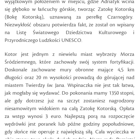
wyjątkowym położeniem w miejscu, gdzie Adriatyk wcina
się głęboko w łańcuchy górskie, tworząc Zatokę Kotorską
(Bokę Kotorską), uznawaną za perełkę Czarnogóry.
Niezwykłość obszaru potwierdza fakt, że został on wpisany
na Listę Światowego Dziedzictwa Kulturowego i
Przyrodniczego Ludzkości UNESCO.
Kotor jest jednym z niewielu miast wybrzeży Morza
Śródziemnego, które zachowały swój system fortyfikacji.
Doskonale zachowane mury obronne mające 4,5 km
długości oraz 20 m wysokości prowadzą do górującej nad
miastem Twierdzy św. Jana. Wspinaczka nie jest tak łatwa,
jak mogłaby się wydawać. Do pokonania mamy 1350 stopni,
ale gdy dotrzesz już na szczyt zostaniesz nagrodzony
niesamowitym widokiem na całą Zatokę Kotorską. Opłata
za wstęp wynosi 3 euro. Najlepszą porą na rozpoczęcie
wędrówki jest poranek lub późne godziny popołudniowe,
gdy słońce nie operuje z największą siłą. Cała wycieczka w