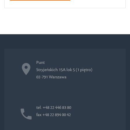
Punt
Stryjeńskich 15A lok 5 (1 piętro)
02-791 Warszawa
tel. +48 22 446 83 80
fax +48 22 894 00 42