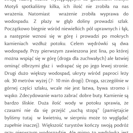
Motyli spotkaliśmy kilka, ich ilość nie zrobiła na nas
wrażenia. Natomiast wrażenie zrobiła wyprawa do
wodospadu. Z plaży w głąb doliny prowadzi szlak.
Początkowo biegnie wśród niewielkich pól uprawnych i łąk,
a następnie wznosi się w górę i prowadzi po mokrych
kamieniach wzdłuż potoku. Celem wędrówki są dwa
wodospady. Przy pierwszym zawieszona jest lina, po której
można wspiąć się w górę (droga dla zuchwałych) ale łatwiej
ominąć olbrzymi głaz i wdrapać się po jego lewej stronie.
Drugi dużo większy wodospad, ukryty wśród paproci leży
ok. 30 metrów wyżej (7- 10 min drogi). Droga, szczególnie w
górnej części szlaku, wcale nie jest łatwa, bywa stromo i
wąsko. Zdecydowanie warto zabrać dobre buty. Kamienie są
bardzo śliskie. Duża ilość wody w potoku sprawia, że
czasami nie da się przejść „suchą stopą” (pamiętajcie
byliśmy tutaj w kwietniu, w sierpniu może to wyglądać
zupełnie inaczej). Większość turystów kończy swoją podróż
przy pierwszym wodospadzie. Ale mimo to wędrówka jest