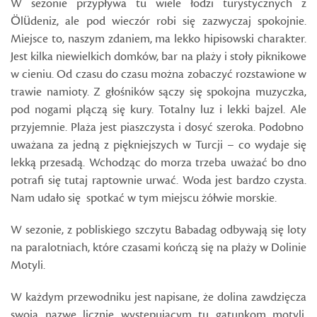
W sezonie przypływa tu wiele łodzi turystycznych z
Ölüdeniz, ale pod wieczór robi się zazwyczaj spokojnie.
Miejsce to, naszym zdaniem, ma lekko hipisowski charakter.
Jest kilka niewielkich domków, bar na plaży i stoły piknikowe
w cieniu. Od czasu do czasu można zobaczyć rozstawione w
trawie namioty. Z głośników sączy się spokojna muzyczka,
pod nogami plączą się kury. Totalny luz i lekki bajzel. Ale
przyjemnie. Plaża jest piaszczysta i dosyć szeroka. Podobno
uważana za jedną z piękniejszych w Turcji – co wydaje się
lekką przesadą. Wchodząc do morza trzeba uważać bo dno
potrafi się tutaj raptownie urwać. Woda jest bardzo czysta.
Nam udało się spotkać w tym miejscu żółwie morskie.
W sezonie, z pobliskiego szczytu Babadag odbywają się loty
na paralotniach, które czasami kończą się na plaży w Dolinie
Motyli.
W każdym przewodniku jest napisane, że dolina zawdzięcza
swoją nazwę licznie występującym tu gatunkom motyli.