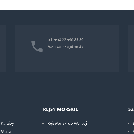
tel. +48 22 446 83 80
fax +48 22 894 00 42
REJSY MORSKIE
SZ
 Karaiby
Rejs Morski do Wenecji
 Malta