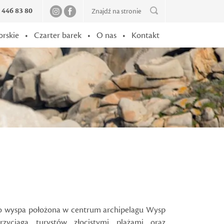
2 446 83 80
orskie
•
Czarter barek
•
O nas
•
Kontakt
o wyspa położona w centrum archipelagu Wysp
Przyciąga turystów złocistymi plażami oraz