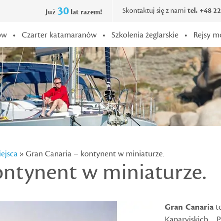
30
Skontaktuj się z nami
tel. +48 2
Już
lat razem!
ów
•
Czarter katamaranów
•
Szkolenia żeglarskie
•
Rejsy m
ejsca
» Gran Canaria – kontynent w miniaturze.
ontynent w miniaturze.
Gran Canaria
t
Kanaryjskich. 