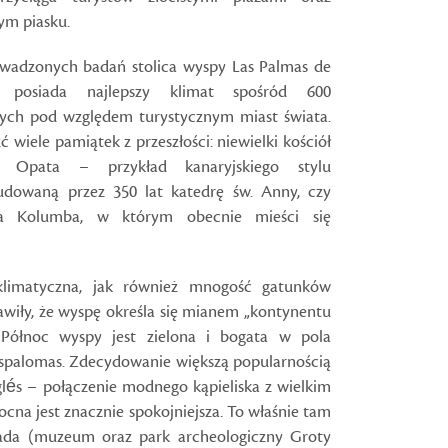
ym piasku.
wadzonych badań stolica wyspy Las Palmas de
 posiada najlepszy klimat spośród 600
zych pod względem turystycznym miast świata.
 wiele pamiątek z przeszłości: niewielki kościół
o Opata – przykład kanaryjskiego stylu
udowaną przez 350 lat katedrę św. Anny, czy
a Kolumba, w którym obecnie mieści się
klimatyczna, jak również mnogość gatunków
rawiły, że wyspę określa się mianem „kontynentu
 Północ wyspy jest zielona i bogata w pola
aspalomas. Zdecydowanie większą popularnością
glés – połączenie modnego kąpieliska z wielkim
cna jest znacznie spokojniejsza. To właśnie tam
tada
(
muzeum oraz park archeologiczny
Groty