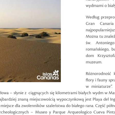
wydmami o biał
Według przepro
Gran Canaria
najpopularniejs
Można tu znaleźć
św. Antonieg
romańskiego, b
dom Krzysztof
muzeum.
Różnorodność 
flory i fauny sp
w miniaturze”.
jałowa – słynie z ciągnących się kilometrami białych wydm w M
ajbardziej znaną miejscowością wypoczynkową jest Playa del In
miejsce dla zwolenników szaleństwa do białego rana. Część półno
 archeologicznych – Museo y Parque Arqueologico Cueva Pin