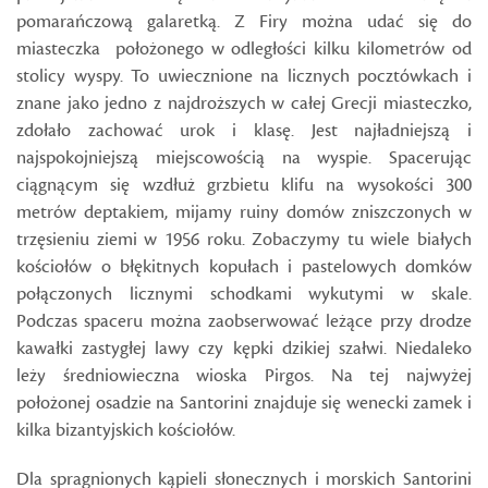
pomarańczową galaretką. Z Firy można udać się do
miasteczka położonego w odległości kilku kilometrów od
stolicy wyspy. To uwiecznione na licznych pocztówkach i
znane jako jedno z najdroższych w całej Grecji miasteczko,
zdołało zachować urok i klasę. Jest najładniejszą i
najspokojniejszą miejscowością na wyspie. Spacerując
ciągnącym się wzdłuż grzbietu klifu na wysokości 300
metrów deptakiem, mijamy ruiny domów zniszczonych w
trzęsieniu ziemi w 1956 roku. Zobaczymy tu wiele białych
kościołów o błękitnych kopułach i pastelowych domków
połączonych licznymi schodkami wykutymi w skale.
Podczas spaceru można zaobserwować leżące przy drodze
kawałki zastygłej lawy czy kępki dzikiej szałwi. Niedaleko
leży średniowieczna wioska Pirgos. Na tej najwyżej
położonej osadzie na Santorini znajduje się wenecki zamek i
kilka bizantyjskich kościołów.
Dla spragnionych kąpieli słonecznych i morskich Santorini