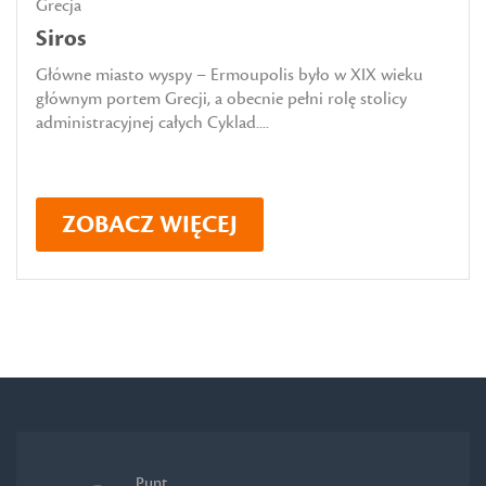
Grecja
Siros
Główne miasto wyspy – Ermoupolis było w XIX wieku
głównym portem Grecji, a obecnie pełni rolę stolicy
administracyjnej całych Cyklad....
ZOBACZ WIĘCEJ
Punt