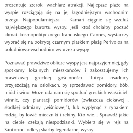
prezentuje szeroki wachlarz atrakcji. Najlepsze plaże na
wyspie rozciągają się na jej łagodniejszym wschodnim
brzegu. Najpopularniejsza – Kamari ciągnie się wzdłuż
największego kurortu wyspy. Jeśli ktoś chciałby poczuć
klimat kosmopolitycznego francuskiego Cannes, wystarczy
wybrać się na pokrytą czarnym piaskiem plażę Perivolos na
południowo-wschodnim wybrzeżu wyspy.
Poznawać prawdziwe oblicze wyspy jest najprzyjemniej, gdy
spotkamy lokalnych mieszkańców i zakosztujemy ich
prawdziwej greckiej gościnności. Tutejsi osadnicy
przyjeżdżają na osiołkach, by sprzedawać pomidory, bób,
miód i wino. Może uda nam się spotkać greckich właścicieli
winnic, czy plantacji pomidorów (zwłaszcza ciekawej ,
słodkiej odmiany „wiśniowej”), lub wypłynąć z rybakiem
łodzią, by łowić mieczniki i rekiny. Kto wie… Sprawdź jakie
na ciebie czekają niespodzianki. Wybierz się w rejs na
Santorini i odkryj skarby legendarnej wyspy.