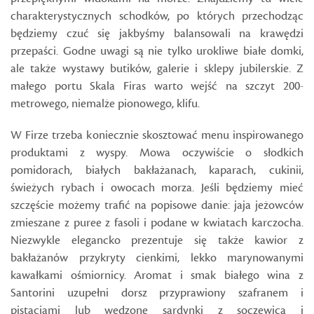
charakterystycznych schodków, po których przechodząc
będziemy czuć się jakbyśmy balansowali na krawędzi
przepaści. Godne uwagi są nie tylko urokliwe białe domki,
ale także wystawy butików, galerie i sklepy jubilerskie. Z
małego portu Skala Firas warto wejść na szczyt 200-
metrowego, niemalże pionowego, klifu.
W Firze trzeba koniecznie skosztować menu inspirowanego
produktami z wyspy. Mowa oczywiście o słodkich
pomidorach, białych bakłażanach, kaparach, cukinii,
świeżych rybach i owocach morza. Jeśli będziemy mieć
szczęście możemy trafić na popisowe danie: jaja jeżowców
zmieszane z puree z fasoli i podane w kwiatach karczocha.
Niezwykle elegancko prezentuje się także kawior z
bakłażanów przykryty cienkimi, lekko marynowanymi
kawałkami ośmiornicy. Aromat i smak białego wina z
Santorini uzupełni dorsz przyprawiony szafranem i
pistacjami lub wędzone sardynki z soczewicą i