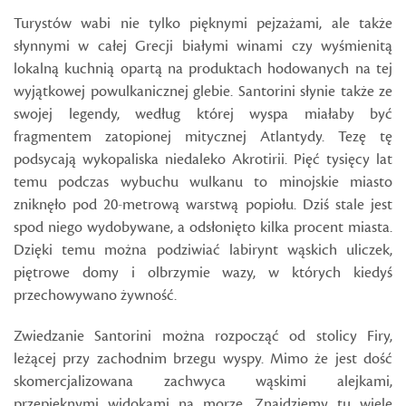
Turystów wabi nie tylko pięknymi pejzażami, ale także
słynnymi w całej Grecji białymi winami czy wyśmienitą
lokalną kuchnią opartą na produktach hodowanych na tej
wyjątkowej powulkanicznej glebie. Santorini słynie także ze
swojej legendy, według której wyspa miałaby być
fragmentem zatopionej mitycznej Atlantydy. Tezę tę
podsycają wykopaliska niedaleko Akrotirii. Pięć tysięcy lat
temu podczas wybuchu wulkanu to minojskie miasto
zniknęło pod 20-metrową warstwą popiołu. Dziś stale jest
spod niego wydobywane, a odsłonięto kilka procent miasta.
Dzięki temu można podziwiać labirynt wąskich uliczek,
piętrowe domy i olbrzymie wazy, w których kiedyś
przechowywano żywność.
Zwiedzanie Santorini można rozpocząć od stolicy Firy,
leżącej przy zachodnim brzegu wyspy. Mimo że jest dość
skomercjalizowana zachwyca wąskimi alejkami,
przepięknymi widokami na morze. Znajdziemy tu wiele