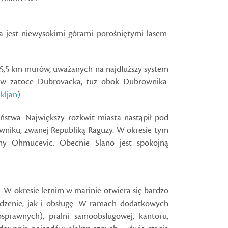
 jest niewysokimi górami porośniętymi lasem.
z 5,5 km murów, uważanych na najdłuższy system
ch w zatoce Dubrovacka, tuż obok Dubrownika.
akljan
).
ństwa. Największy rozkwit miasta nastąpił pod
rowniku, zwanej Republiką Raguzy. W okresie tym
ziny Ohmucevic. Obecnie Slano jest spokojną
 W okresie letnim w marinie otwiera się bardzo
edzenie, jak i obsługę. W ramach dodatkowych
sprawnych), pralni samoobsługowej, kantoru,