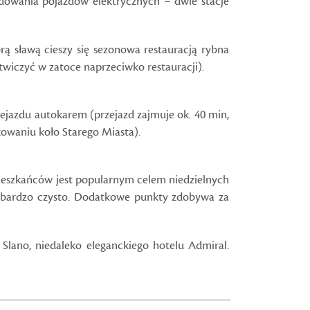
dowania pojazdów elektrycznych – dwie stacje
rą sławą cieszy się sezonowa restauracją rybna
iczyć w zatoce naprzeciwko restauracji).
ejazdu autokarem (przejazd zajmuje ok. 40 min,
kowaniu koło Starego Miasta).
mieszkańców jest popularnym celem niedzielnych
 i bardzo czysto. Dodatkowe punkty zdobywa za
lano, niedaleko eleganckiego hotelu Admiral.