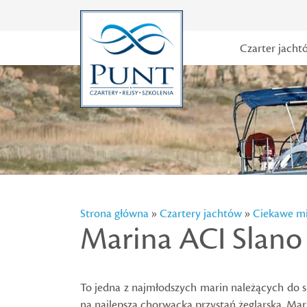
Czarter jacht
Strona główna
»
Czartery jachtów
»
Ciekawe mi
Marina ACI Slano
To jedna z najmłodszych marin należących do sie
na najlepszą chorwacką przystań żeglarską. Mari