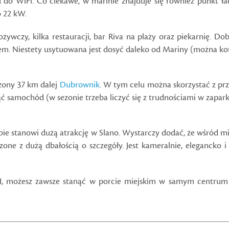
do WiFi. Co ciekawe, w marinie znajduje się również punkt ła
o 22 kW.
wczy, kilka restauracji, bar Riva na plaży oraz piekarnię. Dob
. Niestety usytuowana jest dosyć daleko od Mariny (można kotw
żony 37 km dalej
Dubrownik
. W tym celu można skorzystać z prz
ć samochód (w sezonie trzeba liczyć się z trudnościami w zapar
obie stanowi dużą atrakcję w Slano. Wystarczy dodać, że wśród 
ne z dużą dbałością o szczegóły. Jest kameralnie, elegancko
, możesz zawsze stanąć w porcie miejskim w samym centrum S