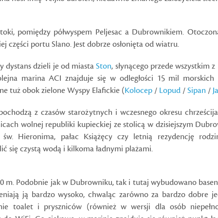
atoki, pomiędzy półwyspem Peljesac a Dubrownikiem. Otoczona
 części portu Slano. Jest dobrze osłonięta od wiatru.
y dystans dzieli je od miasta
Ston
, słynącego przede wszystkim 
 kolejna marina ACI znajduje się w odległości 15 mil morski
ne tuż obok zielone Wyspy Elafickie (
Kolocep
/
Lopud
/
Sipan
/
J
pochodzą z czasów starożytnych i wczesnego okresu chrześcija
nicach wolnej republiki kupieckiej ze stolicą w dzisiejszym Dub
 św. Hieronima, pałac Książęcy czy letnią rezydencję rod
ć się czystą wodą i kilkoma ładnymi plażami.
20 m. Podobnie jak w Dubrowniku, tak i tutaj wybudowano basen.
oceniają ją bardzo wysoko, chwaląc zarówno za bardzo dobre j
ie toalet i pryszniców (również w wersji dla osób niepełno