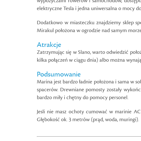
wypożyczalni rowerów i samochodów, dostępu 
elektryczne Tesla i jedna uniwersalna o mocy d
Dodatkowo w miasteczku znajdziemy sklep spoży
Mirakul położona w ogrodzie nad samym morzem
Atrakcje
Zatrzymując się w Slano, warto odwiedzić poło
kilka połączeń w ciągu dnia) albo można wynają
Podsumowanie
Marina jest bardzo ładnie położona i sama w s
spacerów. Drewniane pomosty zostały wykończo
bardzo miły i chętny do pomocy personel.
Jesli nie masz ochoty cumować w marinie ACI
Głębokość ok. 3 metrów (prąd, woda, muringi).