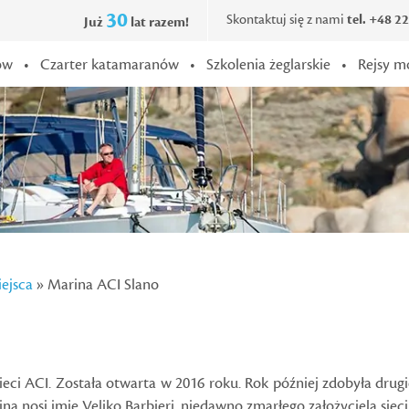
30
Skontaktuj się z nami
tel. +48 2
Już
lat razem!
ów
•
Czarter katamaranów
•
Szkolenia żeglarskie
•
Rejsy m
ejsca
» Marina ACI Slano
ci ACI. Została otwarta w 2016 roku. Rok później zdobyła drugie 
na nosi imię Veljko Barbieri, niedawno zmarłego założyciela siec