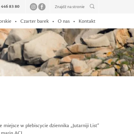
2 446 83 80
orskie
•
Czarter barek
•
O nas
•
Kontakt
miejsce w plebiscycie dziennika „Jutarniji List”
i marin ACI.