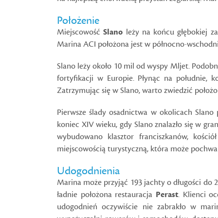
Położenie
Miejscowość
Slano
leży na końcu głębokiej z
Marina ACI położona jest w północno-wschodniej
Slano leży około 10 mil od wyspy Mljet. Podobn
fortyfikacji w Europie. Płynąc na południe,
Zatrzymując się w Slano, warto zwiedzić położo
Pierwsze ślady osadnictwa w okolicach Slano 
koniec XIV wieku, gdy Slano znalazło się w gra
wybudowano klasztor franciszkanów, kościół
miejscowością turystyczną, która może pochwali
Udogodnienia
Marina może przyjąć 193 jachty o długości do 
ładnie położona restauracja
Perast
. Klienci 
udogodnień oczywiście nie zabrakło w marin