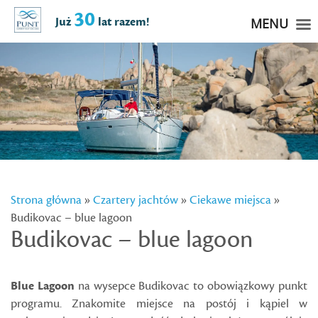
30
Już
lat razem!
MENU
Strona główna
»
Czartery jachtów
»
Ciekawe miejsca
»
Budikovac – blue lagoon
Budikovac – blue lagoon
Blue Lagoon
na wysepce Budikovac to obowiązkowy punkt
programu. Znakomite miejsce na postój i kąpiel w