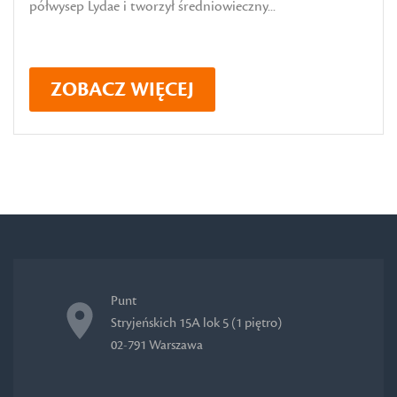
półwysep Lydae i tworzył średniowieczny...
ZOBACZ WIĘCEJ
Punt
Stryjeńskich 15A lok 5 (1 piętro)
02-791 Warszawa