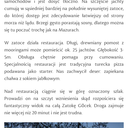
samochodów i jest dosyć tłoczno. Na szczęście jachty
cumują w sąsiedniej bardziej na południe wysuniętej zatoce,
do której dostęp jest zdecydowanie łatwiejszy od strony
morza niż lądu. Brzegi gęsto porastają sosny, dlatego można
się tu poczuć trochę jak na Mazurach.
W zatoce działa restauracja. Długi, drewniany pomost z
mooringami może pomieścić ok. 25 jachtów. Głębokość 3-
5m. Obsługa chętnie pomaga przy cumowaniu.
Specjalnością restauracji jest tradycyjna turecka pizza
podawana jako starter. Nas zachwycił deser: zapiekana
chałwa z sokiem jabłkowym.
Nad restauracją ciągnie się w górę oznaczony szlak.
Prowadzi on na szczyt wzniesienia skąd rozpościera się
fantastyczny widok na całą Zatokę Göcek. Droga zajmuje
nie więcej niż 20 minut i nie jest trudna.