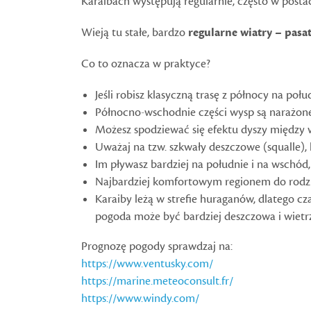
Karaibach występują regularnie, często w posta
Wieją tu stałe, bardzo
regularne wiatry – pasa
Co to oznacza w praktyce?
Jeśli robisz klasyczną trasę z północy na po
Północno-wschodnie części wysp są narażone n
Możesz spodziewać się efektu dyszy między w
Uważaj na tzw. szkwały deszczowe (squalle),
Im pływasz bardziej na południe i na wschód, ty
Najbardziej komfortowym regionem do rodzi
Karaiby leżą w strefie huraganów, dlatego cz
pogoda może być bardziej deszczowa i wietr
Prognozę pogody sprawdzaj na:
https://www.ventusky.com/
https://marine.meteoconsult.fr/
https://www.windy.com/