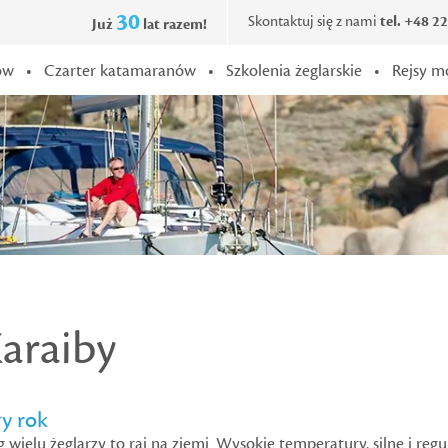
30
Skontaktuj się z nami
tel. +48 2
Już
lat razem!
ów
•
Czarter katamaranów
•
Szkolenia żeglarskie
•
Rejsy m
araiby
ły rok
g wielu żeglarzy to raj na ziemi. Wysokie temperatury, silne i re