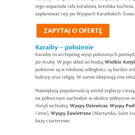
tego wspaniała rafa koralowa, kreolska kuchnia
zaplanować rejs po Wyspach Karaibskich. Gwar
ZAPYTAJ O OFERTĘ
Karaiby
–
położenie
Karaiby to archipelag wysp położonych pomiędz
po Arubę. W jego skład wchodzą
Wielkie Anty
położone są w niedużej odległości, są bardzo z
kulturę oraz religię. W sumie obejmują one obsza
Największą popularnością wśród żeglarzy cieszą
na północnym zachodzie w okolice północno-ws
Antyli wchodzą:
Wyspy Dziewicze
,
Wyspy Pod
i inne),
Wyspy Zawietrzne
(Martynika, Saint Lu
bazy czarterowe.