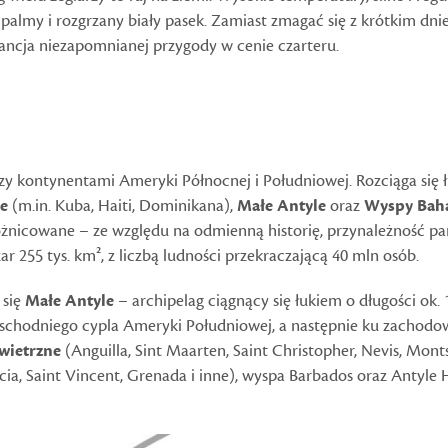
, palmy i rozgrzany biały pasek. Zamiast zmagać się z krótkim dn
ancja niezapomnianej przygody w cenie czarteru.
y kontynentami Ameryki Północnej i Południowej. Rozciąga się ł
le
(m.in. Kuba, Haiti, Dominikana),
Małe Antyle
oraz
Wyspy Bah
różnicowane – ze względu na odmienną historię, przynależność p
r 255 tys. km², z liczbą ludności przekraczającą 40 mln osób.
 się
Małe Antyle
– archipelag ciągnący się łukiem o długości ok.
chodniego cypla Ameryki Południowej, a następnie ku zachodo
wietrzne
(Anguilla, Sint Maarten, Saint Christopher, Nevis, Mon
cia, Saint Vincent, Grenada i inne), wyspa Barbados oraz Antyle 