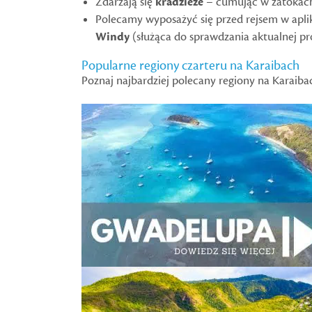
Zdarzają się
kradzieże
– cumując w zatokach,
Polecamy wyposażyć się przed rejsem w apli
Windy
(służąca do sprawdzania aktualnej p
Popularne regiony czarteru na Karaibach
Poznaj najbardziej polecany regiony na Karaiba