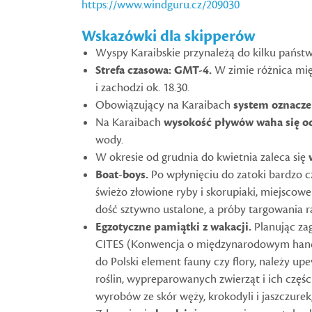
https://www.windguru.cz/209030
Wskazówki dla skipperów
Wyspy Karaibskie przynależą do kilku państ
Strefa czasowa: GMT-4.
W zimie różnica międ
i zachodzi ok. 18.30.
Obowiązujący na Karaibach
system oznacze
Na Karaibach
wysokość pływów waha się od
wody.
W okresie od grudnia do kwietnia zaleca się
Boat-boys.
Po wpłynięciu do zatoki bardzo c
świeżo złowione ryby i skorupiaki, miejscow
dość sztywno ustalone, a próby targowania ra
Egzotyczne pamiątki z wakacji.
Planując zag
CITES (Konwencja o międzynarodowym handl
do Polski element fauny czy flory, należy up
roślin, wypreparowanych zwierząt i ich czę
wyrobów ze skór węży, krokodyli i jaszczurek,