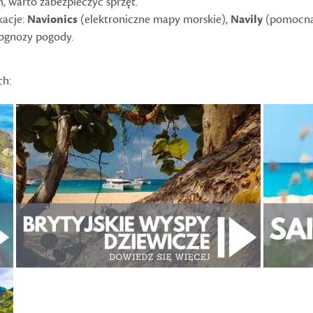
 warto zabezpieczyć sprzęt.
kacje:
Navionics
(elektroniczne mapy morskie),
Navily
(pomocna 
rognozy pogody.
ch: