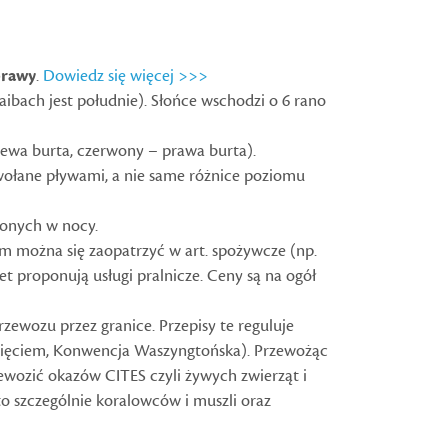
prawy
.
Dowiedz się więcej >>>
ibach jest południe). Słońce wschodzi o 6 rano
lewa burta, czerwony – prawa burta).
wołane pływami, a nie same różnice poziomu
lonych w nocy.
ym można się zaopatrzyć w art. spożywcze (np.
t proponują usługi pralnicze. Ceny są na ogół
zewozu przez granice. Przepisy te reguluje
nięciem, Konwencja Waszyngtońska). Przewożąc
rzewozić okazów CITES czyli żywych zwierząt i
o szczególnie koralowców i muszli oraz