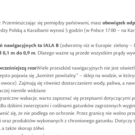
w. Przemieszczając się pomiędzy państwami, masz
obowiązek od
zy Polską a Karaibami wynosi 5 godzin (w Polsce 17.00 – na Kara
ń nawigacyjnych to IALA B
(odwrotny niż w Europie: zielony – 
 0,1 m do 0,9 m
. Dlatego ważne są przede wszystkim prądy wy
wcześniejszą reze
Wiele przeszkód nawigacyjnych nie jest oświet
zęsto pojawia się „komitet powitalny” – sklep na wodzie, w któr
e owoce). Zajmują się również dostarczaniem wody, paliwa, a nawe
czej niemile widziane.
raniczne wakacje, warto zapoznać się przepisami dotyczącymi pr
u dzikimi zwierzętami i roślinami gatunków zagrożonych wygi
ewnić się, że nie podlega on ochronie. Przez granicę nie wolno p
ści oraz produktów wykonanych z chronionego gatunku. Dotyczy t
 a także skorup żółwi.