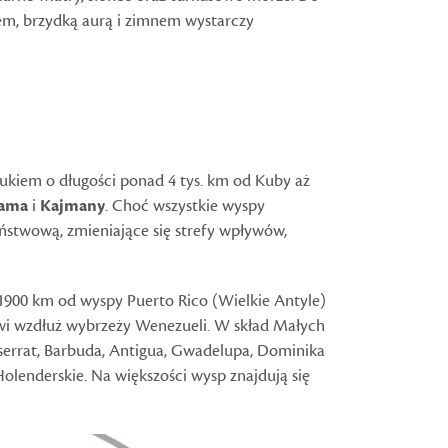
iem, brzydką aurą i zimnem wystarczy
ukiem o długości ponad 4 tys. km od Kuby aż
ama
i
Kajmany
. Choć wszystkie wyspy
aństwową, zmieniające się strefy wpływów,
 1900 km od wyspy Puerto Rico (Wielkie Antyle)
wi wzdłuż wybrzeży Wenezueli. W skład Małych
tserrat, Barbuda, Antigua, Gwadelupa, Dominika
Holenderskie. Na większości wysp znajdują się