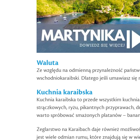
Waluta
Ze względu na odmienną przynależność państwow
wschodniokaraibski. Dlatego jeśli umawiasz się n
Kuchnia karaibska
Kuchnia karaibska to przede wszystkim kuchnia k
strączkowych, ryżu, pikantnych przyprawach, d
warto spróbować smażonych platanów – banan
Żeglarstwo na Karaibach daje również możliwo
jest wiele odmian rumu, które znajdują się w wi