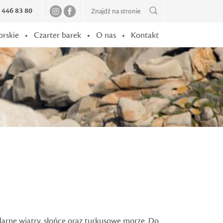
2 446 83 80
orskie
•
Czarter barek
•
O nas
•
Kontakt
gularne wiatry, słońce oraz turkusowe morze. Do