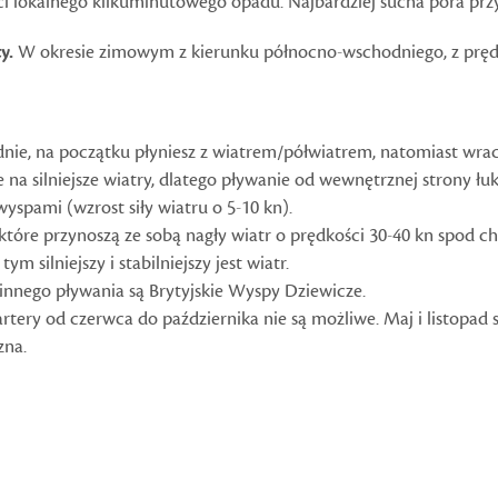
ci lokalnego kilkuminutowego opadu. Najbardziej sucha pora przy
ty.
W okresie zimowym z kierunku północno-wschodniego, z prędko
łudnie, na początku płyniesz z wiatrem/półwiatrem, natomiast wrac
a silniejsze wiatry, dlatego pływanie od wewnętrznej strony łuku
yspami (wzrost siły wiatru o 5-10 kn).
 które przynoszą ze sobą nagły wiatr o prędkości 30-40 kn spod 
m silniejszy i stabilniejszy jest wiatr.
nnego pływania są Brytyjskie Wyspy Dziewicze.
artery od czerwca do października nie są możliwe.
Maj i listopad
zna.