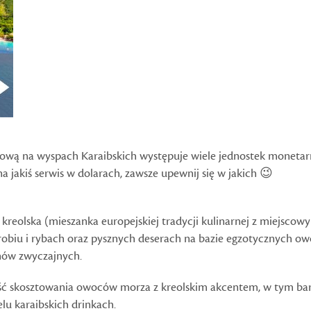
ą na wyspach Karaibskich występuje wiele jednostek monetarnyc
a jakiś serwis w dolarach, zawsze upewnij się w jakich 😉
reolska (mieszanka europejskiej tradycji kulinarnej z miejscowym
robiu i rybach oraz pysznych deserach na bazie egzotycznych ow
ów zwyczajnych.
ść skosztowania owoców morza z kreolskim akcentem, w tym bar
elu karaibskich drinkach.