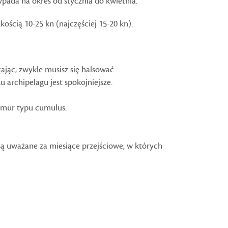
pada na okres od stycznia do kwietnia.
ścią 10-25 kn (najczęściej 15-20 kn).
ając, zwykle musisz się halsować.
 archipelagu jest spokojniejsze.
chmur typu cumulus.
 są uważane za miesiące przejściowe, w których