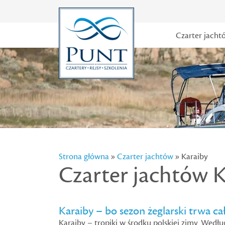
Czarter jacht
Strona główna
»
Czarter jachtów
» Karaiby
Czarter jachtów K
Karaiby – bo sezon żeglarski trwa ca
Karaiby – tropiki w środku polskiej zimy. Wedłu