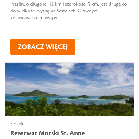
Praslin, o długości 12 km i szerokości 5 km, jest drugą co
do wielkości wyspą na Seszelach. Głównym
kotwicowiskiem wyspy...
ZOBACZ WIĘCEJ
Seszele
Rezerwat Morski St. Anne