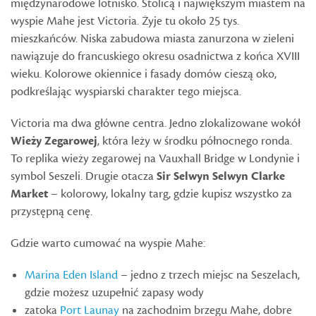
międzynarodowe lotnisko. Stolicą i największym miastem na
wyspie Mahe jest Victoria. Żyje tu około 25 tys.
mieszkańców. Niska zabudowa miasta zanurzona w zieleni
nawiązuje do francuskiego okresu osadnictwa z końca XVIII
wieku. Kolorowe okiennice i fasady domów cieszą oko,
podkreślając wyspiarski charakter tego miejsca.
Victoria ma dwa główne centra. Jedno zlokalizowane wokół
Wieży Zegarowej
, która leży w środku północnego ronda.
To replika wieży zegarowej na Vauxhall Bridge w Londynie i
symbol Seszeli. Drugie otacza
Sir Selwyn Selwyn Clarke
Market
– kolorowy, lokalny targ, gdzie kupisz wszystko za
przystępną cenę.
Gdzie warto cumować na wyspie Mahe:
Marina Eden Island
– jedno z trzech miejsc na Seszelach,
gdzie możesz uzupełnić zapasy wody
zatoka
Port Launay
na zachodnim brzegu Mahe, dobre