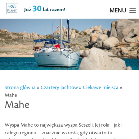
30
Już
lat razem!
MENU
Strona główna
»
Czartery jachtów
»
Ciekawe miejsca
»
Mahe
Mahe
Wyspa Mahe to największa wyspa Seszeli. Jej rola –jak i
całego regionu – znacznie wzrosła, gdy otwarto tu