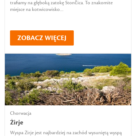
trafiamy na głęboką zatokę Stončica. To znakomite
miejsce na kotwicowisko....
ZOBACZ WIĘCEJ
Chorwacja
Żirje
Wyspa Żirje jest najbardziej na zachód wysuniętą wyspą