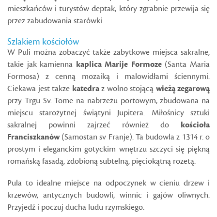
mieszkańców i turystów deptak, który zgrabnie przewija się
przez zabudowania starówki.
Szlakiem kościołów
W Puli można zobaczyć także zabytkowe miejsca sakralne,
takie jak kamienna
kaplica Marije Formoze
(Santa Maria
Formosa) z cenną mozaiką i malowidłami ściennymi.
Ciekawa jest także
katedra
z wolno stojącą
wieżą zegarową
przy Trgu Sv. Tome na nabrzeżu portowym, zbudowana na
miejscu starożytnej świątyni Jupitera. Miłośnicy sztuki
sakralnej powinni zajrzeć również do
kościoła
Franciszkanów
(Samostan sv Franje). Ta budowla z 1314 r. o
prostym i eleganckim gotyckim wnętrzu szczyci się piękną
romańską fasadą, zdobioną subtelną, pięciokątną rozetą.
Pula to idealne miejsce na odpoczynek w cieniu drzew i
krzewów, antycznych budowli, winnic i gajów oliwnych.
Przyjedź i poczuj ducha ludu rzymskiego.