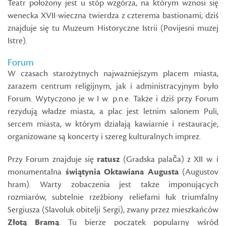
Teatr położony jest u stóp wzgórza, na którym wznosi się
wenecka XVII-wieczna twierdza z czterema bastionami; dziś
znajduje się tu Muzeum Historyczne Istrii (Povijesni muzej
Istre).
Forum
W czasach starożytnych najważniejszym placem miasta,
zarazem centrum religijnym, jak i administracyjnym było
Forum. Wytyczono je w I w. p.n.e. Także i dziś przy Forum
rezydują władze miasta, a plac jest letnim salonem Puli,
sercem miasta, w którym działają kawiarnie i restauracje,
organizowane są koncerty i szereg kulturalnych imprez.
Przy Forum znajduje się
ratusz
(Gradska palača) z XII w. i
monumentalna
świątynia Oktawiana Augusta
(Augustov
hram). Warty zobaczenia jest także imponujących
rozmiarów, subtelnie rzeźbiony reliefami łuk triumfalny
Sergiusza (Slavoluk obitelji Sergi), zwany przez mieszkańców
Złotą Bramą
. Tu bierze początek popularny wśród