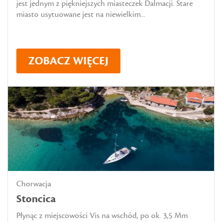
jest jednym z piękniejszych miasteczek Dalmacji. Stare
miasto usytuowane jest na niewielkim...
ZOBACZ WIĘCEJ
Chorwacja
Stoncica
Płynąc z miejscowości Vis na wschód, po ok. 3,5 Mm