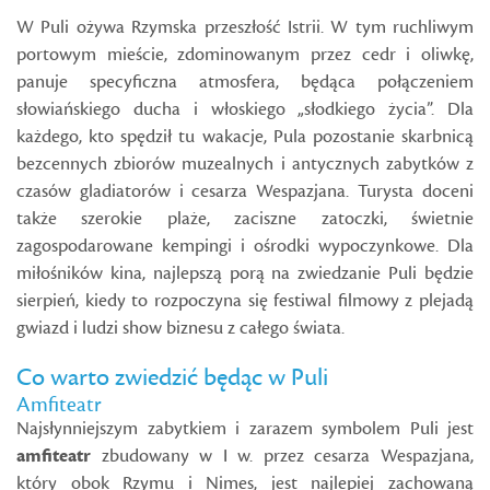
W Puli ożywa Rzymska przeszłość Istrii. W tym ruchliwym
portowym mieście, zdominowanym przez cedr i oliwkę,
panuje specyficzna atmosfera, będąca połączeniem
słowiańskiego ducha i włoskiego „słodkiego życia”. Dla
każdego, kto spędził tu wakacje, Pula pozostanie skarbnicą
bezcennych zbiorów muzealnych i antycznych zabytków z
czasów gladiatorów i cesarza Wespazjana. Turysta doceni
także szerokie plaże, zaciszne zatoczki, świetnie
zagospodarowane kempingi i ośrodki wypoczynkowe. Dla
miłośników kina, najlepszą porą na zwiedzanie Puli będzie
sierpień, kiedy to rozpoczyna się festiwal filmowy z plejadą
gwiazd i ludzi show biznesu z całego świata.
Co warto zwiedzić będąc w Puli
Amfiteatr
Najsłynniejszym zabytkiem i zarazem symbolem Puli jest
amfiteatr
zbudowany w I w. przez cesarza Wespazjana,
który obok Rzymu i Nimes, jest najlepiej zachowaną