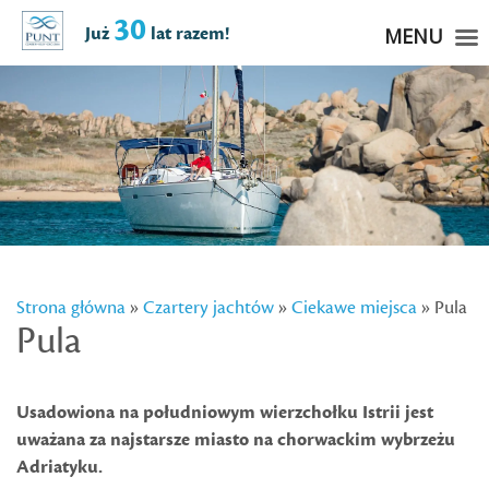
30
Już
lat razem!
MENU
Strona główna
»
Czartery jachtów
»
Ciekawe miejsca
» Pula
Pula
Usadowiona na południowym wierzchołku Istrii jest
uważana za najstarsze miasto na chorwackim wybrzeżu
Adriatyku.