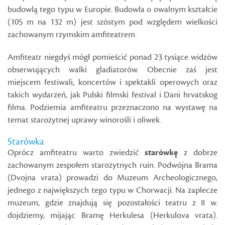
budowlą tego typu w Europie. Budowla o owalnym kształcie
(105 m na 132 m) jest szóstym pod względem wielkości
zachowanym rzymskim amfiteatrem.
Amfiteatr niegdyś mógł pomieścić ponad 23 tysiące widzów
obserwujących walki gladiatorów. Obecnie zaś jest
miejscem festiwali, koncertów i spektakli operowych oraz
takich wydarzeń, jak Pulski filmski festival i Dani hrvatskog
filma. Podziemia amfiteatru przeznaczono na wystawę na
temat starożytnej uprawy winorośli i oliwek.
Starówka
Oprócz amfiteatru warto zwiedzić
starówkę
z dobrze
zachowanym zespołem starożytnych ruin. Podwójna Brama
(Dvojna vrata) prowadzi do Muzeum Archeologicznego,
jednego z największych tego typu w Chorwacji. Na zaplecze
muzeum, gdzie znajdują się pozostałości teatru z II w.
dojdziemy, mijając Bramę Herkulesa (Herkulova vrata).