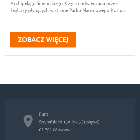
Archipelagu Sibenickiego. Często odwiedzana przez
żeglarzy płynących w stronę Parku Narodowego Kornati....
ZOBACZ WIĘCEJ
Punt
Stryjeńskich 15A lok 5 (1 piętro)
02-791 Warszawa