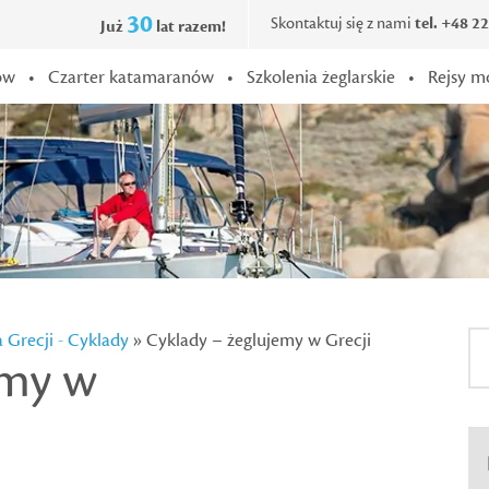
30
Skontaktuj się z nami
tel. +48 2
Już
lat razem!
ów
•
Czarter katamaranów
•
Szkolenia żeglarskie
•
Rejsy m
a Grecji - Cyklady
» Cyklady – żeglujemy w Grecji
emy w