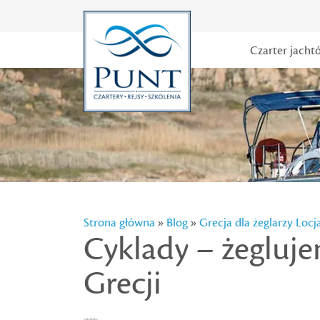
Czarter jacht
Strona główna
»
Blog
»
Grecja dla żeglarzy
Locj
Cyklady – żegluj
Grecji