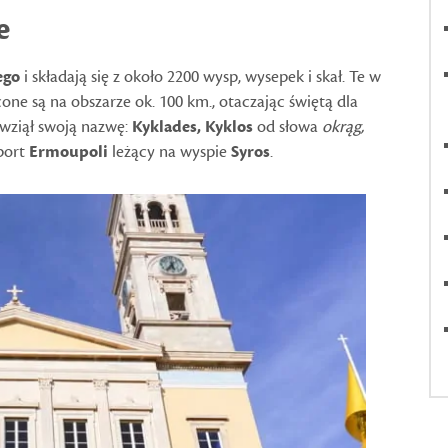
e
ego
i składają się z około 2200 wysp, wysepek i skał. Te w
cone są na obszarze ok. 100 km., otaczając świętą dla
 wziął swoją nazwę:
Kyklades, Kyklos
od słowa
okrąg,
 port
Ermoupoli
leżący na wyspie
Syros
.