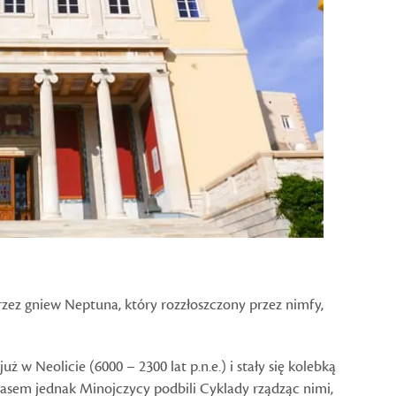
zez gniew Neptuna, który rozzłoszczony przez nimfy,
ż w Neolicie (6000 – 2300 lat p.n.e.) i stały się kolebką
 czasem jednak Minojczycy podbili Cyklady rządząc nimi,