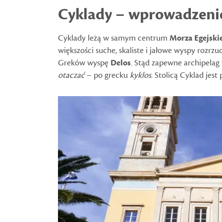
Cyklady – wprowadzeni
Cyklady leżą w samym centrum
Morza Egejski
większości suche, skaliste i jałowe wyspy rozrzu
Greków wyspę
Delos
. Stąd zapewne archipelag
otaczać
– po grecku
kyklos
. Stolicą Cyklad jest