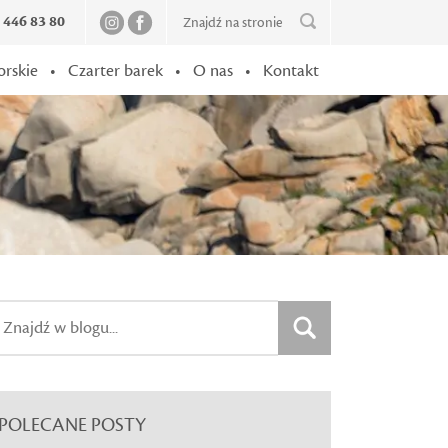
2 446 83 80
orskie
•
Czarter barek
•
O nas
•
Kontakt
POLECANE POSTY