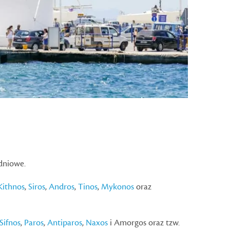
dniowe.
Kithnos
,
Siros
,
Andros
,
Tinos
,
Mykonos
oraz
Sifnos
,
Paros
,
Antiparos
,
Naxos
i Amorgos oraz tzw.