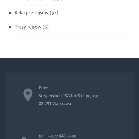
Relacje z rejsów
(57)
Trasy rejsów
(3)
Punt
Stryjeńskich 15A lok 5 (1 piętro)
02-791 Warszawa
tel. +48 22 446 83 80