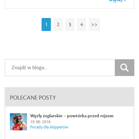
1
2
3
4
>>
POLECANE POSTY
Węzły żeglarskie – powtórka przed rejsem
19-06-2018
Porady dla skipperów