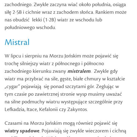
zachodniego. Zwykle zaczyna wiać około południa, osiąga
siłę 2-5B i cichnie wraz z zachodem słońca. Rankiem może
nas obudzić lekki (1-2B) wiatr ze wschodu lub
południowego wschodu.
Mistral
W lipcu i sierpniu na Morzu Jońskim może pojawić się
trochę silniejszy wiatr z północnego i północno
zachodniego kierunku zwany
mistralem
. Zwykle gdy
wiatr ma przybrać na sile, gęste, białe chmury w kształcie
„cygar” pojawiają się ponad szczytami gór. Żeglując w
tym czasie po zawietrznej stronie wysp musimy uważać
na silne podmuchy wiatru występujące szczególnie przy
Lefkadzia, Itace, Kefalonii czy Zakyntos.
Czasami na Morzu Jońskim mogą również pojawić się
wiatry spadowe
. Pojawiają się zwykle wieczorem i cichną