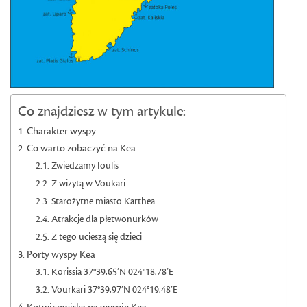
Co znajdziesz w tym artykule:
Charakter wyspy
Co warto zobaczyć na Kea
Zwiedzamy Ioulis
Z wizytą w Voukari
Starożytne miasto Karthea
Atrakcje dla płetwonurków
Z tego ucieszą się dzieci
Porty wyspy Kea
Korissia 37°39,65’N 024°18,78’E
Vourkari 37°39,97’N 024°19,48’E