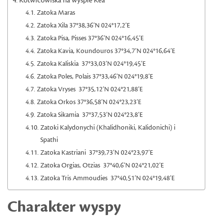
Kotwicowiska na wyspie Kea
Zatoka Maras
Zatoka Xila 37°38,36’N 024°17,2’E
Zatoka Pisa, Pisses 37°36’N 024°16,45’E
Zatoka Kavia, Koundouros 37°34,7’N 024°16,64’E
Zatoka Kaliskia 37°33,03’N 024°19,45’E
Zatoka Poles, Polais 37°33,46’N 024°19,8’E
Zatoka Vryses 37°35,12’N 024°21,88’E
Zatoka Orkos 37°36,58’N 024°23,23’E
Zatoka Sikamia 37°37,53’N 024°23,8’E
Zatoki Kalydonychi (Khalidhoniki, Kalidonichi) i
Spathi
Zatoka Kastriani 37°39,73’N 024°23,97’E
Zatoka Orgias, Otzias 37°40,6’N 024°21,02’E
Zatoka Tris Ammoudies 37°40,51’N 024°19,48’E
Charakter wyspy