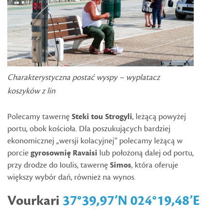
Charakterystyczna postać wyspy – wyplatacz
koszyków z lin
Polecamy tawernę
Steki tou Strogyli
, leżącą powyżej
portu, obok kościoła. Dla poszukujących bardziej
ekonomicznej „wersji kolacyjnej” polecamy leżącą w
porcie
gyrosownię Ravaisi
lub położoną dalej od portu,
przy drodze do Ioulis, tawernę
Simos
, która oferuje
większy wybór dań, również na wynos.
Vourkari
37°39,97’N 024°19,48’E