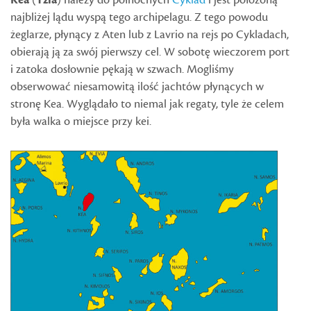
Kea
(
Tzia
)
należy do północnych
Cyklad
i jest położoną
najbliżej lądu wyspą tego archipelagu. Z tego powodu
żeglarze, płynący z Aten lub z Lavrio na rejs po Cykladach,
obierają ją za swój pierwszy cel. W sobotę wieczorem port
i zatoka dosłownie pękają w szwach. Mogliśmy
obserwować niesamowitą ilość jachtów płynących w
stronę Kea. Wyglądało to niemal jak regaty, tyle że celem
była walka o miejsce przy kei.