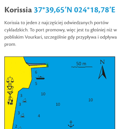
Korissia
37°39,65’N 024°18,78’E
Korissia to jeden z najczęściej odwiedzanych portów
cykladzkich. To port promowy, więc jest tu głośniej niż w
pobliskim Vourkari, szczególnie gdy przypływa i odpływa
prom.