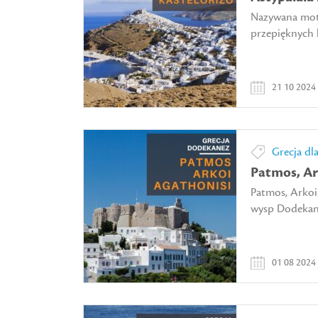
Nazywana moty
przepięknych 
21 10 2024
Grecja dl
Patmos, Ar
Patmos, Arkoi 
wysp Dodekane
01 08 2024