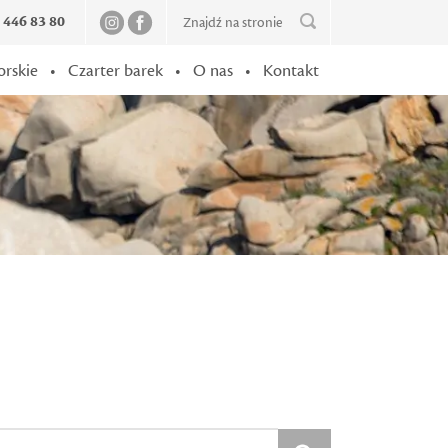
2 446 83 80
orskie
•
Czarter barek
•
O nas
•
Kontakt