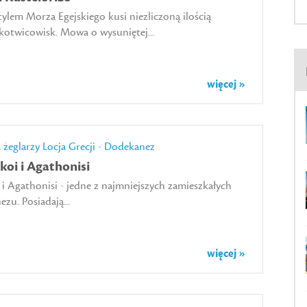
lem Morza Egejskiego kusi niezliczoną ilością
kotwicowisk. Mowa o wysuniętej...
więcej »
a żeglarzy
Locja Grecji - Dodekanez
koi i Agathonisi
i Agathonisi - jedne z najmniejszych zamieszkałych
zu. Posiadają...
więcej »