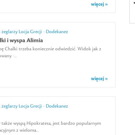
więcej »
a żeglarzy
Locja Grecji - Dodekanez
ki i wyspa Alimia
pę Chalki trzeba koniecznie odwiedzić. Widok jak z
wany -...
więcej »
a żeglarzy
Locja Grecji - Dodekanez
 także wyspą Hipokratesa, jest bardzo popularnym
cyjnym z wieloma...