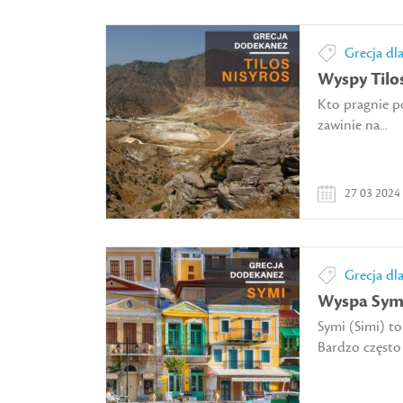
Grecja dl
Wyspy Tilos
Kto pragnie p
zawinie na...
27 03 2024
Grecja dl
Wyspa Sym
Symi (Simi) t
Bardzo często j