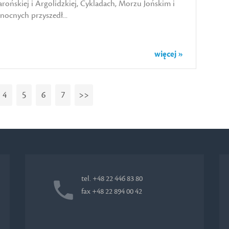
rońskiej i Argolidzkiej, Cykladach, Morzu Jońskim i
nocnych przyszedł...
więcej »
4
5
6
7
>>
tel. +48 22 446 83 80
fax +48 22 894 00 42