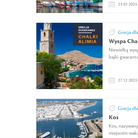
23 02 2024
Grecja dl
Wyspa Chal
Niewielką wys
bajki gwaranto
27 12 2023
Grecja dl
Kos
Kos, nazywany
miejscem waka