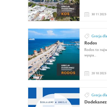
30 11 2023
Grecja dl
Rodos
Rodos to najw
wyspa...
20 10 2023
Grecja dl
Dodekanez