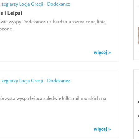
a żeglarzy
Locja Grecji - Dodekanez
 i Leipsi
i dwie wyspy Dodekanezu z bardzo urozmaiconą linią
żone...
więcej »
a żeglarzy
Locja Grecji - Dodekanez
órzysta wyspa leżąca zaledwie kilka mil morskich na
więcej »