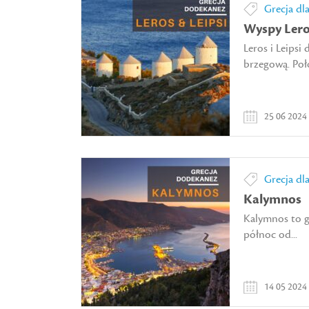
Grecja dl
Wyspy Leros
Leros i Leips
brzegową. Poło
25 06 2024
Grecja dl
Kalymnos
Kalymnos to g
północ od...
14 05 2024