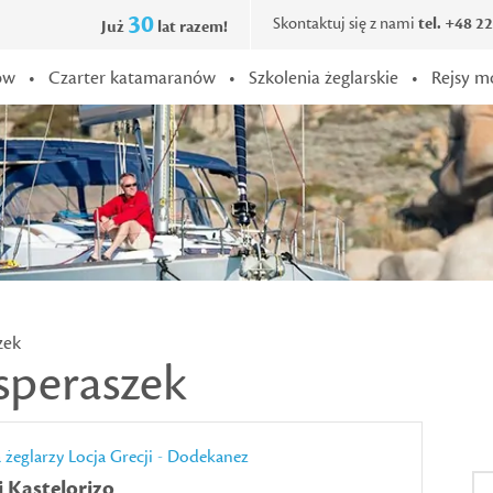
30
Skontaktuj się z nami
tel. +48 2
Już
lat razem!
ów
•
Czarter katamaranów
•
Szkolenia żeglarskie
•
Rejsy m
zek
asperaszek
a żeglarzy
Locja Grecji - Dodekanez
i Kastelorizo