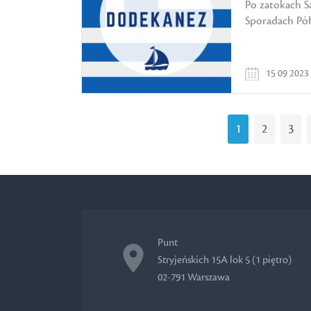
Po zatokach Sa
Sporadach Pół
15 09 2023
1
2
3
Punt
Stryjeńskich 15A lok 5 (1 piętro)
02-791 Warszawa