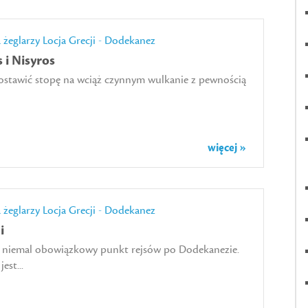
a żeglarzy
Locja Grecji - Dodekanez
 i Nisyros
ostawić stopę na wciąż czynnym wulkanie z pewnością
więcej »
a żeglarzy
Locja Grecji - Dodekanez
i
o niemal obowiązkowy punkt rejsów po Dodekanezie.
est...