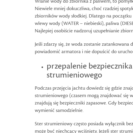
Wlanie wody do zbiornika z paliwem, to pomyłk
Niewiele mniej dokuczliwa, choć rzadziej spoty
zbiorników wody słodkiej. Dlatego na początku 
wlewy wody (WATER – niebieski), paliwa (DIESE
Najlepiej osobiście nadzoruj uzupełnianie zbior
Jeśli zdarzy się, że woda zostanie zatankowana d
powiadomić armatora i nie dopuścić do uruchom
przepalenie bezpiecznika
strumieniowego
Podczas przejęcia jachtu dowiedz się gdzie znajd
strumieniowego (czasem mogą znajdować się w 
znajdują się bezpieczniki zapasowe. Gdy bezpie
wymienić samodzielnie.
Ster strumieniowy często posiada wyłącznik bezp
może być niechcący wciśnięty. Jeżeli ster strum