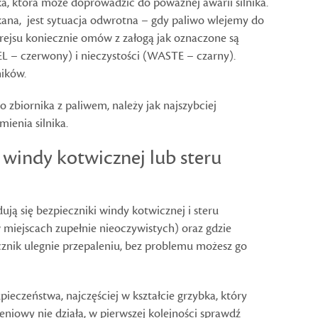
a, która może doprowadzić do poważnej awarii silnika.
kana, jest sytuacja odwrotna – gdy paliwo wlejemy do
rejsu koniecznie omów z załogą jak oznaczone są
L – czerwony) i nieczystości (WASTE – czarny).
ników.
o zbiornika z paliwem, należy jak najszybciej
ienia silnika.
 windy kotwicznej lub steru
ują się bezpieczniki windy kotwicznej i steru
miejscach zupełnie nieoczywistych) oraz gdzie
cznik ulegnie przepaleniu, bez problemu możesz go
ieczeństwa, najczęściej w kształcie grzybka, który
ieniowy nie działa, w pierwszej kolejności sprawdź