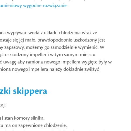
trumieniowy wygodne rozwiązanie
.
winna wypływać woda z układu chłodzenia wraz ze
dostaje się jej mało, prawdopodobnie uszkodzony jest
amy zapasowy, możemy go samodzielnie wymienić. W
ąć uszkodzony impeller i w tym samym miejscu
ć uwagę aby ramiona nowego impellera wygięte były w
iona nowego impellera należy dokładnie zwilżyć
zki skippera
aj:
i stan komory silnika,
niku ma on zapewnione chłodzenie,