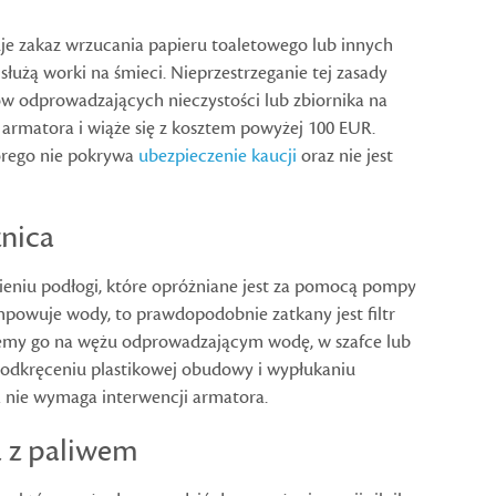
je zakaz wrzucania papieru toaletowego lub innych
 służą worki na śmieci. Nieprzestrzeganie tej zasady
odprowadzających nieczystości lub zbiornika na
a armatora i wiąże się z kosztem powyżej 100 EUR.
tórego nie pokrywa
ubezpieczenie kaucji
oraz nie jest
nica
ieniu podłogi, które opróżniane jest za pomocą pompy
ompowuje wody, to prawdopodobnie zatkany jest filtr
emy go na wężu odprowadzającym wodę, w szafce lub
a odkręceniu plastikowej obudowy i wypłukaniu
ra nie wymaga interwencji armatora.
a z paliwem