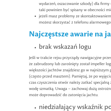
wydarzeń, oszacowanie szkody) dla firmy u
taki powinien być spisany w obecności mie
jeżeli masz problemy ze skontaktowaniem
możesz skorzystać z telefonu alarmowego
Najczęstsze awarie na j
brak wskazań logu
Jeśli w trakcie rejsu przyrządy nawigacyjne pr
że zabrudzony lub zarośnięty został impeller l
większości jachtów znajdziesz go w najniższym 
(często przed masztem). Pamiętaj, że po wyjęci
czas czyszczenia otwór należy zatkać specjalną z
wodę szmatką. Uwaga – zachowaj dużą ostrożn
może doprowadzić do zatonięcia jachtu.
niedziałający wskaźnik 