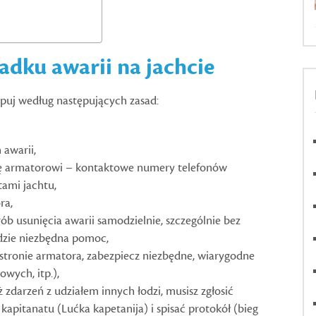
adku awarii na jachcie
stępuj według następujących zasad:
 awarii,
arię armatorowi – kontaktowe numery telefonów
ami jachtu,
ra,
prób usunięcia awarii samodzielnie, szczególnie bez
ędzie niezbędna pomoc,
 stronie armatora, zabezpiecz niezbędne, wiarygodne
wych, itp.),
 zdarzeń z udziałem innych łodzi, musisz zgłosić
 kapitanatu (
Lućka kapetanija
) i spisać protokół (bieg