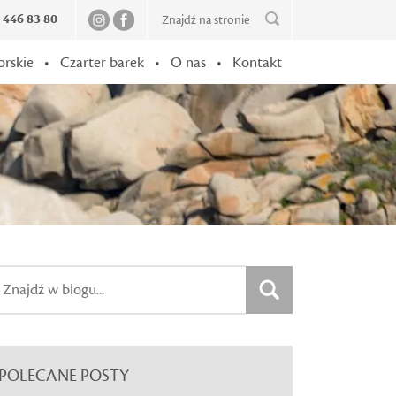
2 446 83 80
orskie
•
Czarter barek
•
O nas
•
Kontakt
POLECANE POSTY