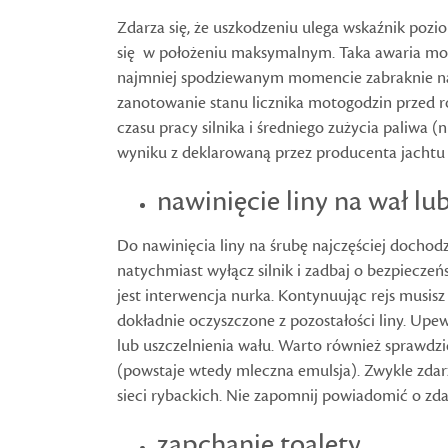
Zdarza się, że uszkodzeniu ulega wskaźnik pozi
się w położeniu maksymalnym. Taka awaria może
najmniej spodziewanym momencie zabraknie na
zanotowanie stanu licznika motogodzin przed r
czasu pracy silnika i średniego zużycia paliwa 
wyniku z deklarowaną przez producenta jachtu 
nawinięcie liny na wał l
Do nawinięcia liny na śrubę najczęściej docho
natychmiast wyłącz silnik i zadbaj o bezpieczeńs
jest interwencja nurka. Kontynuując rejs musisz 
dokładnie oczyszczone z pozostałości liny. Upewn
lub uszczelnienia wału. Warto również sprawdzić
(powstaje wtedy mleczna emulsja). Zwykle zdarza
sieci rybackich. Nie zapomnij powiadomić o zd
zapchanie toalety