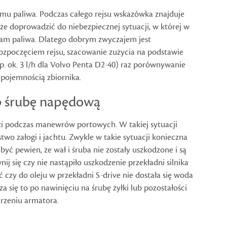
omu paliwa. Podczas całego rejsu wskazówka znajduje
 doprowadzić do niebezpiecznej sytuacji, w której w
m paliwa. Dlatego dobrym zwyczajem jest
ozpoczęciem rejsu, szacowanie zużycia na podstawie
(np. ok. 3 l/h dla Volvo Penta D2-40) raz porównywanie
pojemnością zbiornika.
ub śrubę napędową
dzi podczas manewrów portowych. W takiej sytuacji
two załogi i jachtu. Zwykle w takie sytuacji konieczna
być pewien, że wał i śruba nie zostały uszkodzone i są
ij się czy nie nastąpiło uszkodzenie przekładni silnika
 czy do oleju w przekładni S-drive nie dostała się woda
 się to po nawinięciu na śrubę żyłki lub pozostałości
arzeniu armatora.