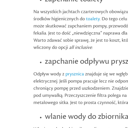
Na wszystkich jachtach czarterowych obowiązu
środków higienicznych do
toalety
. Do tego celu
może skutkować zapchaniem pompy, przewodów 
fekalia. Jest to dość „niewdzięczna” naprawa dl
Warto zdawać sobie sprawę, że jest to koszt, k
wliczony do opcji
all inclusive
.
zapchanie odpływu prysz
Odpływ wody z
prysznica
znajduje się we wgłęb
elektrycznej. Jeśli pompa pracuje lecz nie odp
chroniący pompę przed uszkodzeniem. Znajdzi
pod umywalką. Przeczyszczenie filtra polega n
metalowego sitka. Jest to prosta czynność, któ
wlanie wody do zbiornik