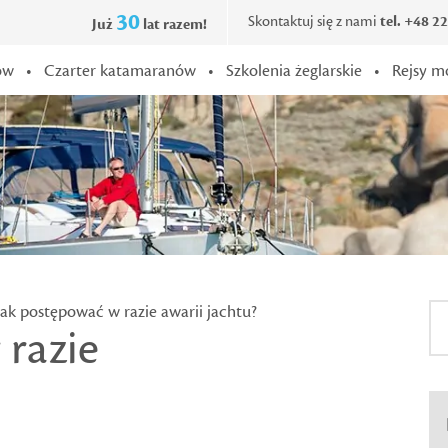
30
Skontaktuj się z nami
tel. +48 2
Już
lat razem!
ów
•
Czarter katamaranów
•
Szkolenia żeglarskie
•
Rejsy m
Jak postępować w razie awarii jachtu?
 razie