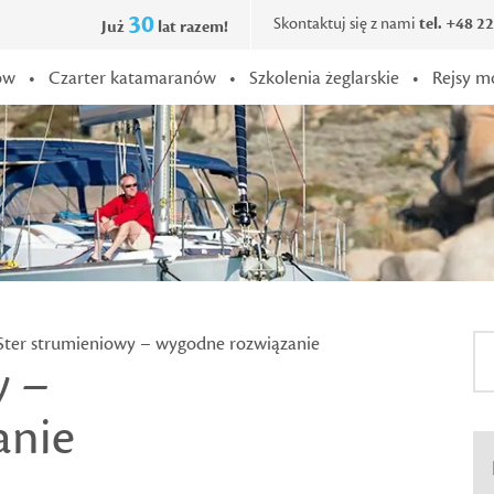
30
Skontaktuj się z nami
tel. +48 2
Już
lat razem!
ów
•
Czarter katamaranów
•
Szkolenia żeglarskie
•
Rejsy m
Ster strumieniowy – wygodne rozwiązanie
y –
anie