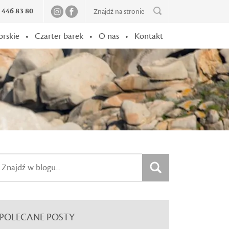
2 446 83 80
orskie
•
Czarter barek
•
O nas
•
Kontakt
POLECANE POSTY