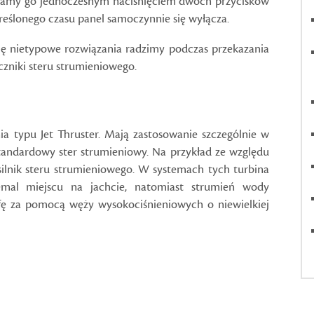
amy go jednoczesnym naciśnięciem dwóch przycisków
kreślonego czasu panel samoczynnie się wyłącza.
ię nietypowe rozwiązania radzimy podczas przekazania
czniki steru strumieniowego.
ia typu Jet Thruster. Mają zastosowanie szczególnie w
tandardowy ster strumieniowy. Na przykład ze względu
 silnik steru strumieniowego. W systemach tych turbina
al miejscu na jachcie, natomiast strumień wody
ufę za pomocą węży wysokociśnieniowych o niewielkiej