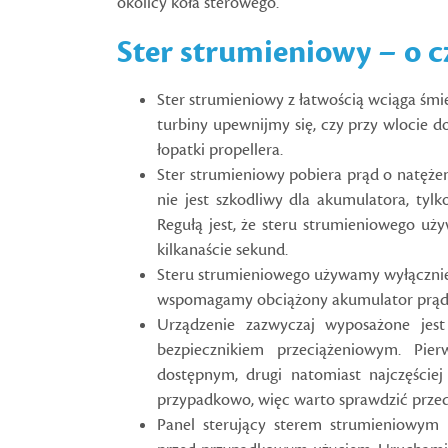
okolicy koła sterowego.
Ster strumieniowy – o 
Ster strumieniowy z łatwością wciąga śmi
turbiny upewnijmy się, czy przy wlocie d
łopatki propellera.
Ster strumieniowy pobiera prąd o natęże
nie jest szkodliwy dla akumulatora, tylk
Regułą jest, że steru strumieniowego uż
kilkanaście sekund.
Steru strumieniowego używamy wyłącznie 
wspomagamy obciążony akumulator prąde
Urządzenie zazwyczaj wyposażone jes
bezpiecznikiem przeciążeniowym. Pie
dostępnym, drugi natomiast najczęście
przypadkowo, więc warto sprawdzić przed
Panel sterujący sterem strumieniowym 