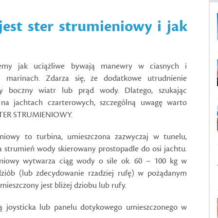
jest ster strumieniowy i jak
emy jak uciążliwe bywają manewry w ciasnych i
h marinach. Zdarza się, że dodatkowe utrudnienie
ny boczny wiatr lub prąd wody. Dlatego, szukając
na jachtach czarterowych, szczególną uwagę warto
 STER STRUMIENIOWY.
eniowy to turbina, umieszczona zazwyczaj w tunelu,
 strumień wody skierowany prostopadle do osi jachtu.
eniowy wytwarza ciąg wody o sile ok. 60 – 100 kg w
 dziób (lub zdecydowanie rzadziej rufę) w pożądanym
mieszczony jest bliżej dziobu lub rufy.
 joysticka lub panelu dotykowego umieszczonego w