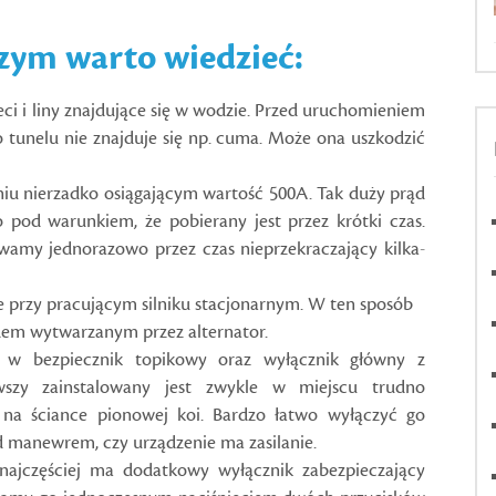
czym warto wiedzieć:
eci i liny znajdujące się w wodzie. Przed uruchomieniem
o tunelu nie znajduje się np. cuma. Może ona uszkodzić
niu nierzadko osiągającym wartość 500A. Tak duży prąd
o pod warunkiem, że pobierany jest przez krótki czas.
ywamy jednorazowo przez czas nieprzekraczający kilka-
przy pracującym silniku stacjonarnym. W ten sposób
m wytwarzanym przez alternator.
t w bezpiecznik topikowy oraz wyłącznik główny z
rwszy zainstalowany jest zwykle w miejscu trudno
j na ściance pionowej koi. Bardzo łatwo wyłączyć go
 manewrem, czy urządzenie ma zasilanie.
najczęściej ma dodatkowy wyłącznik zabezpieczający