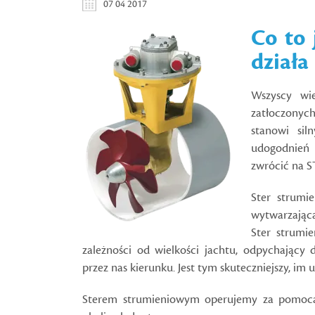
07 04 2017
Co to 
działa
Wszyscy wi
zatłoczonyc
stanowi sil
udogodnień 
zwrócić na
Ster strumi
wytwarzająca
Ster strumi
zależności od wielkości jachtu, odpychający
przez nas kierunku. Jest tym skuteczniejszy, im u
Sterem strumieniowym operujemy za pomocą