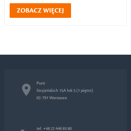
ZOBACZ WIĘCEJ
Punt
Stryjeńskich 15A lok 5 (1 piętro)
02-791 Warszawa
tel. +48 22 446 83 80