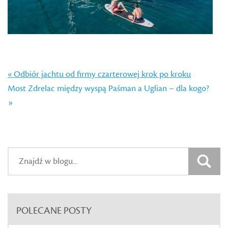
« Odbiór jachtu od firmy czarterowej krok po kroku
Most Zdrelac między wyspą Paśman a Uglian – dla kogo?
»
POLECANE POSTY