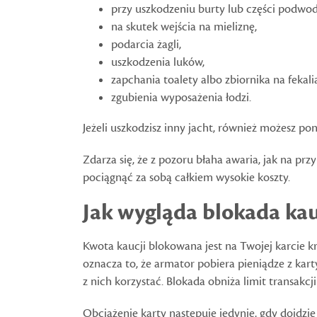
przy uszkodzeniu burty lub części podwod
na skutek wejścia na mieliznę,
podarcia żagli,
uszkodzenia luków,
zapchania toalety albo zbiornika na fekali
zgubienia wyposażenia łodzi.
Jeżeli uszkodzisz inny jacht, również możesz po
Zdarza się, że z pozoru błaha awaria, jak na pr
pociągnąć za sobą całkiem wysokie koszty.
Jak wygląda blokada kau
Kwota kaucji blokowana jest na Twojej karcie k
oznacza to, że armator pobiera pieniądze z kart
z nich korzystać. Blokada obniża limit transakcji
Obciążenie karty następuje jedynie, gdy dojdzi