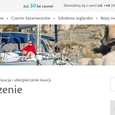
30
Skontaktuj się z nami
tel. +48 2
Już
lat razem!
ów
•
Czarter katamaranów
•
Szkolenia żeglarskie
•
Rejsy m
Kaucja i ubezpieczenie kaucji
zenie