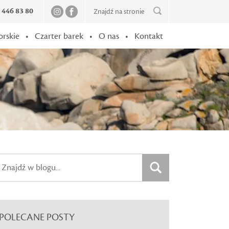
2 446 83 80
orskie
•
Czarter barek
•
O nas
•
Kontakt
POLECANE POSTY