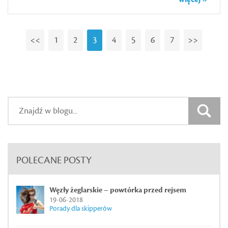
<<
1
2
3
4
5
6
7
>>
POLECANE POSTY
Węzły żeglarskie – powtórka przed rejsem
19-06-2018
Porady dla skipperów