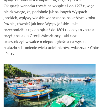
słynąć z doskonałych kapitanów, żeglarzy i cieśli.
Okupacja wenecka trwała na wyspie aż do 1797 r., więc
nic dziwnego, że, podobnie jak na innych Wyspach
Jońskich, wpływy włoskie widoczne są na każdym kroku.
Później, również jak inne Wyspy Jońskie, Itaka
przechodziła z rąk do rąk, aż do 1864 r., kiedy to została
przyłączona do Grecji. Mieszkańcy Itaki czynnie
uczestniczyli w walce o niepodległość, a na wyspie
znalazło schronienie wielu uciekinierów, zwłaszcza z Chios
i Patry.