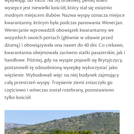
wpływając do Vathi. Na tej urokliwej, pełnej sosen
wysepce jest niewielki kościół, który stał się ostatnio
modnym miejscem ślubów. Nazwa wyspy oznacza miejsce
kwarantanny, którym była podczas panowania Wenecjan.
Wenecjanie wprowadzili obowiązek kwarantanny we
wszystkich swoich portach (głównie w obawie przed
dżumą) i obowiązywała ona nawet do 40 dni. Co ciekawe,
kwarantanna obejmowała zarówno statki pasażerskie, jak i
handlowe. Później, gdy na wyspie pojawili się Brytyjczycy,
postanowili tę odosobnioną wysepkę wykorzystać jako
więzienie. Wybudowali więc na niej budynek zajmujący
całą przestrzeń wyspy. Trzęsienie ziemi zniszczyło go
częściowo i wówczas został rozebrany, pozostawiono
tylko kościół.