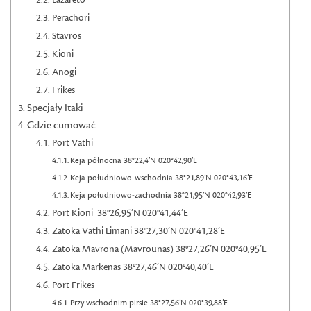
Lazareto
Perachori
Stavros
Kioni
Anogi
Frikes
Specjały Itaki
Gdzie cumować
Port Vathi
Keja północna 38°22,4’N 020°42,90’E
Keja południowo-wschodnia 38°21,89’N 020°43,16’E
Keja południowo-zachodnia 38°21,95’N 020°42,93’E
Port Kioni 38°26,95’N 020°41,44’E
Zatoka Vathi Limani 38°27,30’N 020°41,28’E
Zatoka Mavrona (Mavrounas) 38°27,26’N 020°40,95’E
Zatoka Markenas 38°27,46’N 020°40,40’E
Port Frikes
Przy wschodnim pirsie 38°27,56’N 020°39,88’E