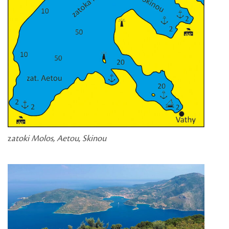
z
atoki Molos, Aetou
,
Skinou