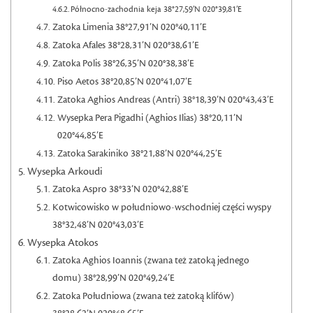
Północno-zachodnia keja 38°27,59’N 020°39,81’E
Zatoka Limenia 38°27,91’N 020°40,11’E
Zatoka Afales 38°28,31’N 020°38,61’E
Zatoka Polis 38°26,35’N 020°38,38’E
Piso Aetos 38°20,85’N 020°41,07’E
Zatoka Aghios Andreas (Antri) 38°18,39’N 020°43,43’E
Wysepka Pera Pigadhi (Aghios Ilias) 38°20,11’N
020°44,85’E
Zatoka Sarakiniko 38°21,88’N 020°44,25’E
Wysepka Arkoudi
Zatoka Aspro 38°33’N 020°42,88’E
Kotwicowisko w południowo-wschodniej części wyspy
38°32,48’N 020°43,03’E
Wysepka Atokos
Zatoka Aghios Ioannis (zwana też zatoką jednego
domu) 38°28,99’N 020°49,24’E
Zatoka Południowa (zwana też zatoką klifów)