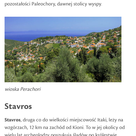
pozostałości Paleochory, dawnej stolicy wyspy.
wioska Perachori
Stavros
Stavros
, druga co do wielkości miejscowość Itaki, leży na
wzgórzach, 12 km na zachód od Kioni. To w jej okolicy od
wielu lat archeolodzy poszukują śladów po królestwie