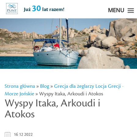
30
Już
lat razem!
MENU
Strona główna
»
Blog
»
Grecja dla żeglarzy
Locja Grecji -
Morze Jońskie
» Wyspy Itaka, Arkoudi i Atokos
Wyspy Itaka, Arkoudi i
Atokos
16 12 2022