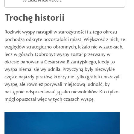
38°28,62’N 020°48,65’E
Trochę historii
Rozkwit wyspy nastąpił w starożytności i z tego okresu
pochodzą odkryte pozostałości miast. Większość z nich, ze
względów strategiczno-obronnych, leżało nie w zatokach,
lecz w górach. Dobrobyt wyspy został przerwany w
okresie panowania Cesarstwa Bizantyjskiego, kiedy to
wyspa niemal się wyludniła. Przyczyną były niezwykle
częste najazdy piratów, którzy nie tylko grabili i niszczyli
wyspę, ale również porywali miejscową ludność, by
następnie odsprzedawać ją jako niewolników. Kto tylko
mógł opuszczał więc w tych czasach wyspę.