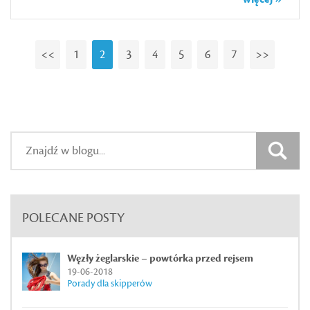
<<
1
2
3
4
5
6
7
>>
POLECANE POSTY
Węzły żeglarskie – powtórka przed rejsem
19-06-2018
Porady dla skipperów