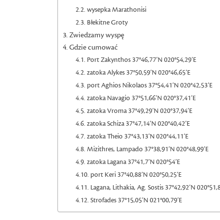
wysepka Marathonisi
Błekitne Groty
Zwiedzamy wyspę
Gdzie cumować
Port Zakynthos 37°46,77’N 020°54,29’E
zatoka Alykes 37°50,59’N 020°46,65’E
port Aghios Nikolaos 37°54,41’N 020°42,53’E
zatoka Navagio 37°51,66’N 020°37,41’E
zatoka Vroma 37°49,29’N 020°37,94’E
zatoka Schiza 37°47,14’N 020°40,42’E
zatoka Theio 37°43,13’N 020°44,11’E
Mizithres, Lampado 37°38,91’N 020°48,99’E
zatoka Lagana 37°41,7’N 020°54’E
port Keri 37°40,88’N 020°50,25’E
Lagana, Lithakia, Ag. Sostis 37°42,92’N 020°51,
Strofades 37°15,05’N 021°00,79’E