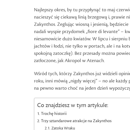
Najlepszy okres, by tu przypłynąć to maj-czerw
nacieszyć się ciekawą linią brzegową i, prawie n
Zakynthos. Żeglując wiosną i jesienią, będziecie
nadali wyspie przydomek „fiore di levante” – kw
niesamowicie dużo kwiatów. W lipcu i sierpniu b
jachtów i łodzi, nie tylko w portach, ale i na k
spokojną zatoczkę). Bez przesady można powied
zatłoczone, jak Akropol w Atenach.
Wśród tych, którzy Zakynthos już widzieli opini
roku, inni mówią „nigdy więcej” – no ale każdy
na pewno warto choć na jeden dzień wypożyczyć
Co znajdziesz w tym artykule:
Trochę historii
Trzy sztandarowe atrakcje na Zakynthos
Zatoka Wraku