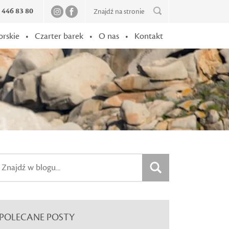
2 446 83 80
orskie
•
Czarter barek
•
O nas
•
Kontakt
POLECANE POSTY