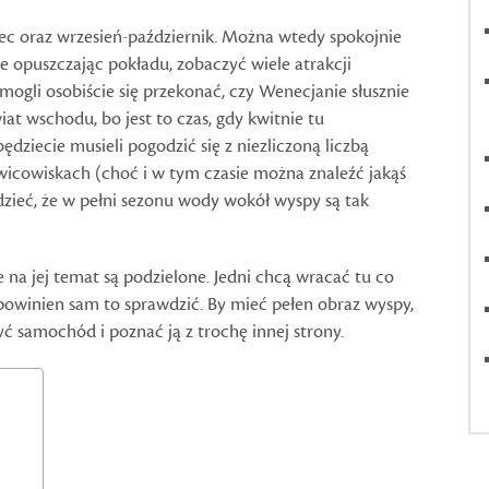
iec oraz wrzesień-październik. Można wtedy spokojnie
ie opuszczając pokładu, zobaczyć wiele atrakcji
 mogli osobiście się przekonać, czy Wenecjanie słusznie
iat wschodu, bo jest to czas, gdy kwitnie tu
ędziecie musieli pogodzić się z niezliczoną liczbą
otwicowiskach (choć i w tym czasie można znaleźć jakąś
zieć, że w pełni sezonu wody wokół wyspy są tak
e na jej temat są podzielone. Jedni chcą wracać tu co
 powinien sam to sprawdzić. By mieć pełen obraz wyspy,
 samochód i poznać ją z trochę innej strony.