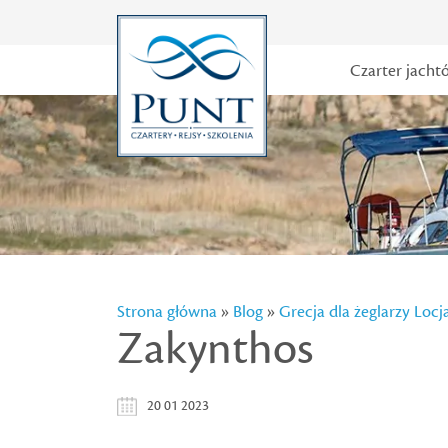
Czarter jacht
Strona główna
»
Blog
»
Grecja dla żeglarzy
Locj
Zakynthos
20 01 2023