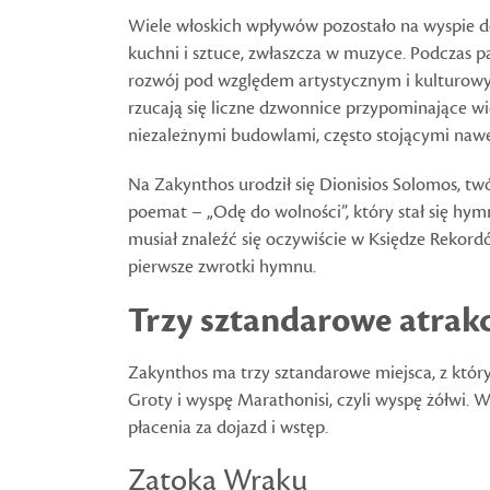
Wiele włoskich wpływów pozostało na wyspie do 
kuchni i sztuce, zwłaszcza w muzyce. Podczas
rozwój pod względem artystycznym i kulturowym.
rzucają się liczne dzwonnice przypominające wie
niezależnymi budowlami, często stojącymi nawet 
Na Zakynthos urodził się Dionisios Solomos, t
poemat – „Odę do wolności”, który stał się hy
musiał znaleźć się oczywiście w Księdze Rekord
pierwsze zwrotki hymnu.
Trzy sztandarowe atrak
Zakynthos ma trzy sztandarowe miejsca, z któr
Groty i wyspę Marathonisi, czyli wyspę żółwi. Ws
płacenia za dojazd i wstęp.
Zatoka Wraku