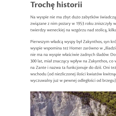
Trochę historii
Na wyspie nie ma zbyt dużo zabytków świadczącyc
związane z nim pożary w 1953 roku zniszczyły wi
twierdzy weneckiej na wzgórzu nad stolicą, kilka 
Pierwszym władcą wyspy był Zakynthos, syn król
wyspie wspomina też Homer zarówno w „Iliadzie”,
nie ma na wyspie właściwie żadnych śladów. Dop
300 lat, miał znaczący wpływ na Zakynthos, co
na Zante i nazwa ta funkcjonuje do dziś. Oni też
wschodu (od niezliczonej ilości kwiatów kwitnąc
wyczuwalny już w pewnej odległości od brzegu)