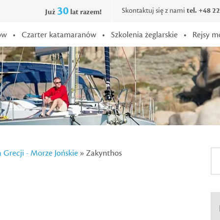
30
Skontaktuj się z nami
tel. +48 2
Już
lat razem!
ów
•
Czarter katamaranów
•
Szkolenia żeglarskie
•
Rejsy m
a Grecji - Morze Jońskie
» Zakynthos