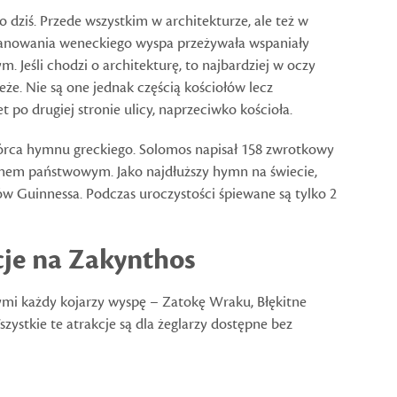
dziś. Przede wszystkim w architekturze, ale też w
 panowania weneckiego wyspa przeżywała wspaniały
 Jeśli chodzi o architekturę, to najbardziej w oczy
że. Nie są one jednak częścią kościołów lecz
po drugiej stronie ulicy, naprzeciwko kościoła.
wórca hymnu greckiego. Solomos napisał 158 zwrotkowy
mnem państwowym. Jako najdłuższy hymn na świecie,
ów Guinnessa. Podczas uroczystości śpiewane są tylko 2
cje na Zakynthos
ymi każdy kojarzy wyspę – Zatokę Wraku, Błękitne
zystkie te atrakcje są dla żeglarzy dostępne bez