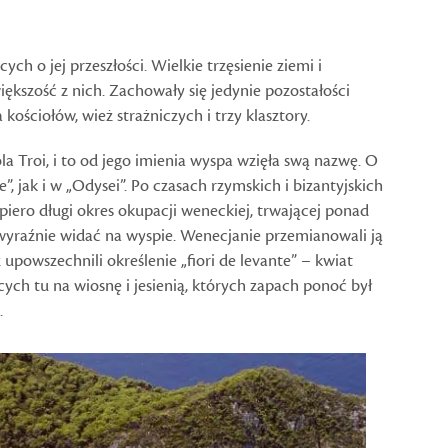
h o jej przeszłości. Wielkie trzęsienie ziemi i
ększość z nich. Zachowały się jedynie pozostałości
kościołów, wież strażniczych i trzy klasztory.
a Troi, i to od jego imienia wyspa wzięła swą nazwę. O
 jak i w „Odysei”. Po czasach rzymskich i bizantyjskich
iero długi okres okupacji weneckiej, trwającej ponad
 wyraźnie widać na wyspie. Wenecjanie przemianowali ją
 upowszechnili określenie „fiori de levante” – kwiat
ych tu na wiosnę i jesienią, których zapach ponoć był
.