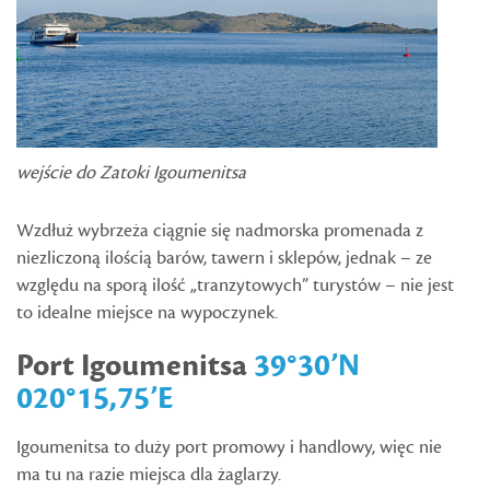
wejście do Zatoki Igoumenitsa
Wzdłuż wybrzeża ciągnie się nadmorska promenada z
niezliczoną ilością barów, tawern i sklepów, jednak – ze
względu na sporą ilość „tranzytowych” turystów – nie jest
to idealne miejsce na wypoczynek.
Port Igoumenitsa
39°30’N
020°15,75’E
Igoumenitsa to duży port promowy i handlowy, więc nie
ma tu na razie miejsca dla żaglarzy.