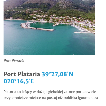
Port Plataria
Port Plataria
39°27,08’N
020°16,5’E
Platoria to leżący w dużej i głębokiej zatoce port, o wiele
przyjemniejsze miejsce na postój niż pobliska Igoumenitsa.