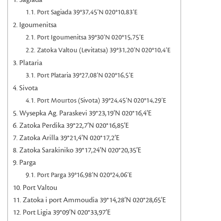
Port Sagiada 39°37,45’N 020°10,83’E
Igoumenitsa
Port Igoumenitsa 39°30’N 020°15,75’E
Zatoka Valtou (Levitatsa) 39°31,20’N 020°10,4’E
Plataria
Port Plataria 39°27,08’N 020°16,5’E
Sivota
Port Mourtos (Sivota) 39°24,45’N 020°14,29’E
Wysepka Ag. Paraskevi 39°23,19’N 020°16,4’E
Zatoka Perdika 39°22,7’N 020°16,85’E
Zatoka Arilla 39°21,4’N 020°17,2’E
Zatoka Sarakiniko 39°17,24’N 020°20,35’E
Parga
Port Parga 39°16,98’N 020°24,06’E
Port Valtou
Zatoka i port Ammoudia 39°14,28’N 020°28,65’E
Port Ligia 39°09’N 020°33,97’E