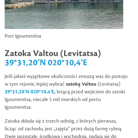
Port Igoumenitsa
Zatoka Valtou (Levitatsa)
39°31,20’N 020°10,4’E
Jeśli jakieś wyjątkowe okoliczności zmuszą was do postoju
w tym rejonie, lepiej wybrać
zatokę Valtou
(Levitatsa)
39°31,20’N 020°10,4’E
,
leżącą przed wejściem do zatoki
Igoumenitsa, niecałe 5 mil morskich od portu
Igoumenitsa.
Zatoka składa się z trzech odnóg, z których pierwsza,
licząc od zachodu, jest „zajęta” przez dużą farmę rybną.
Dwie pozostałe, środkowa i wschodnia, nadają się do