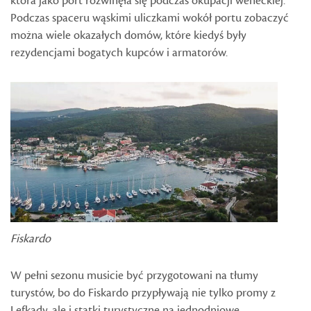
która jako port rozwinęła się podczas okupacji weneckiej.
Podczas spaceru wąskimi uliczkami wokół portu zobaczyć
można wiele okazałych domów, które kiedyś były
rezydencjami bogatych kupców i armatorów.
Fiskardo
W pełni sezonu musicie być przygotowani na tłumy
turystów, bo do Fiskardo przypływają nie tylko promy z
Lefkady, ale i statki turystyczne na jednodniowe