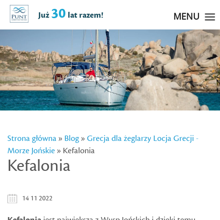
30
Już
lat razem!
MENU
Strona główna
»
Blog
»
Grecja dla żeglarzy
Locja Grecji -
Morze Jońskie
» Kefalonia
Kefalonia
14 11 2022