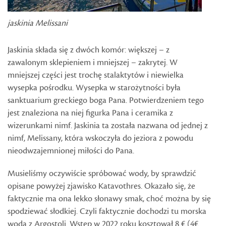
jaskinia Melissani
Jaskinia składa się z dwóch komór: większej – z
zawalonym sklepieniem i mniejszej – zakrytej. W
mniejszej części jest trochę stalaktytów i niewielka
wysepka pośrodku. Wysepka w starożytności była
sanktuarium greckiego boga Pana. Potwierdzeniem tego
jest znaleziona na niej figurka Pana i ceramika z
wizerunkami nimf. Jaskinia ta została nazwana od jednej z
nimf, Melissany, która wskoczyła do jeziora z powodu
nieodwzajemnionej miłości do Pana.
Musieliśmy oczywiście spróbować wody, by sprawdzić
opisane powyżej zjawisko Katavothres. Okazało się, że
faktycznie ma ona lekko słonawy smak, choć można by się
spodziewać słodkiej. Czyli faktycznie dochodzi tu morska
woda z Argostoli. Wstęp w 2022 roku kosztował 8 € (4€