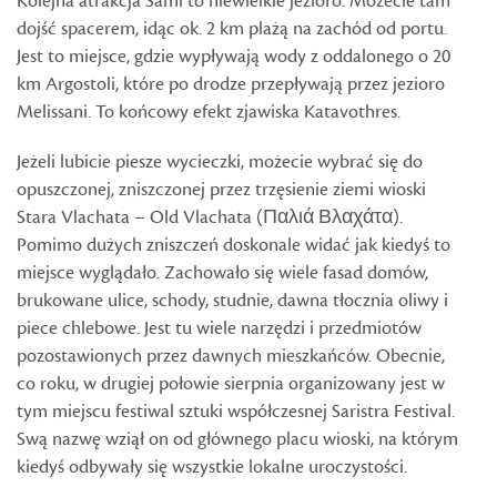
Kolejna atrakcja Sami to niewielkie jezioro. Możecie tam
dojść spacerem, idąc ok. 2 km plażą na zachód od portu.
Jest to miejsce, gdzie wypływają wody z oddalonego o 20
km Argostoli, które po drodze przepływają przez jezioro
Melissani. To końcowy efekt zjawiska Katavothres.
Jeżeli lubicie piesze wycieczki, możecie wybrać się do
opuszczonej, zniszczonej przez trzęsienie ziemi wioski
Stara Vlachata – Old Vlachata (Παλιά Βλαχάτα).
Pomimo dużych zniszczeń doskonale widać jak kiedyś to
miejsce wyglądało. Zachowało się wiele fasad domów,
brukowane ulice, schody, studnie, dawna tłocznia oliwy i
piece chlebowe. Jest tu wiele narzędzi i przedmiotów
pozostawionych przez dawnych mieszkańców. Obecnie,
co roku, w drugiej połowie sierpnia organizowany jest w
tym miejscu festiwal sztuki współczesnej Saristra Festival.
Swą nazwę wziął on od głównego placu wioski, na którym
kiedyś odbywały się wszystkie lokalne uroczystości.