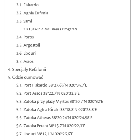
Fiskardo
Aghia Eufimia
Sami
Jaskinie Melissani i Drogarati
Poros
Argostoli
Lixouri
Assos
Specjały Kefalonii
Gdzie cumować
Port Fiskardo 38°27,65’N 020°34,7’E
Port Assos 38°22,7’N 020°32,3’E
Zatoka przy plaży Myrtos 38°20,7’N 020°32’E
Zatoka Aghia Kiriaki 38°18,8’N 020°28,8’E
Zatoka Atheras 38°20,24’N 020°24,58’E
Zatoka Petani 38°15,7’N 020°22,3’E
Lixouri 38°12,1’N 020°26,6’E