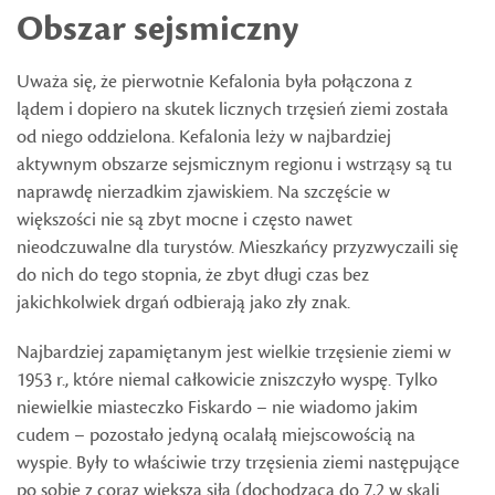
Obszar sejsmiczny
Uważa się, że pierwotnie Kefalonia była połączona z
lądem i dopiero na skutek licznych trzęsień ziemi została
od niego oddzielona. Kefalonia leży w najbardziej
aktywnym obszarze sejsmicznym regionu i wstrząsy są tu
naprawdę nierzadkim zjawiskiem. Na szczęście w
większości nie są zbyt mocne i często nawet
nieodczuwalne dla turystów. Mieszkańcy przyzwyczaili się
do nich do tego stopnia, że zbyt długi czas bez
jakichkolwiek drgań odbierają jako zły znak.
Najbardziej zapamiętanym jest wielkie trzęsienie ziemi w
1953 r., które niemal całkowicie zniszczyło wyspę. Tylko
niewielkie miasteczko Fiskardo – nie wiadomo jakim
cudem – pozostało jedyną ocalałą miejscowością na
wyspie. Były to właściwie trzy trzęsienia ziemi następujące
po sobie z coraz większą siłą (dochodzącą do 7,2 w skali