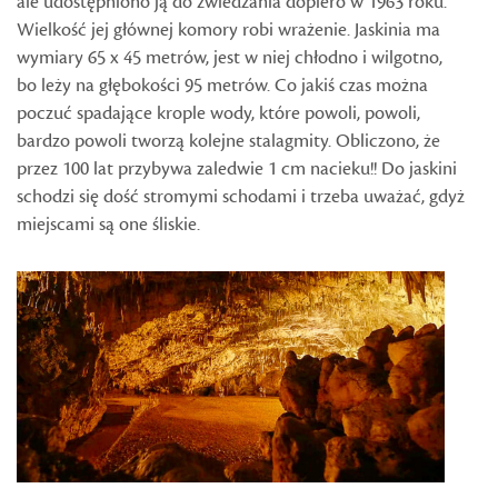
ale udostępniono ją do zwiedzania dopiero w 1963 roku.
Wielkość jej głównej komory robi wrażenie. Jaskinia ma
wymiary 65 x 45 metrów, jest w niej chłodno i wilgotno,
bo leży na głębokości 95 metrów. Co jakiś czas można
poczuć spadające krople wody, które powoli, powoli,
bardzo powoli tworzą kolejne stalagmity. Obliczono, że
przez 100 lat przybywa zaledwie 1 cm nacieku!! Do jaskini
schodzi się dość stromymi schodami i trzeba uważać, gdyż
miejscami są one śliskie.