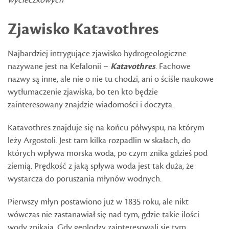
Zjawisko Katavothres
Najbardziej intrygujące zjawisko hydrogeologiczne
nazywane jest na Kefalonii –
Katavothres
. Fachowe
nazwy są inne, ale nie o nie tu chodzi, ani o ściśle naukowe
wytłumaczenie zjawiska, bo ten kto będzie
zainteresowany znajdzie wiadomości i doczyta.
Katavothres znajduje się na końcu półwyspu, na którym
leży Argostoli. Jest tam kilka rozpadlin w skałach, do
których wpływa morska woda, po czym znika gdzieś pod
ziemią. Prędkość z jaką spływa woda jest tak duża, że
wystarcza do poruszania młynów wodnych.
Pierwszy młyn postawiono już w 1835 roku, ale nikt
wówczas nie zastanawiał się nad tym, gdzie takie ilości
wody znikają. Gdy geolodzy zainteresowali się tym