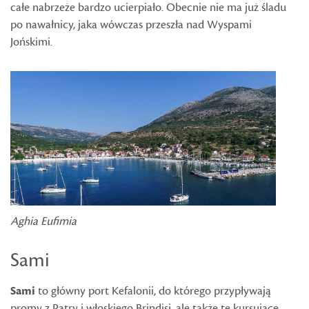
całe nabrzeże bardzo ucierpiało. Obecnie nie ma już śladu
po nawałnicy, jaka wówczas przeszła nad Wyspami
Jońskimi.
Aghia Eufimia
Sami
Sami
to główny port Kefalonii, do którego przypływają
promy z Patry i włoskiego Brindisi, ale także te kursujące