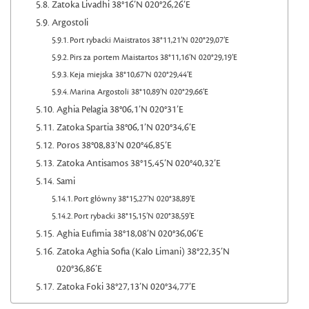
Zatoka Livadhi 38°16’N 020°26,26’E
Argostoli
Port rybacki Maistratos 38°11,21’N 020°29,07’E
Pirs za portem Maistartos 38°11,16’N 020°29,19’E
Keja miejska 38°10,67’N 020°29,44’E
Marina Argostoli 38°10,89’N 020°29,66’E
Aghia Pelagia 38°06,1’N 020°31’E
Zatoka Spartia 38°06,1’N 020°34,6’E
Poros 38°08,83’N 020°46,85’E
Zatoka Antisamos 38°15,45’N 020°40,32’E
Sami
Port główny 38°15,27’N 020°38,89’E
Port rybacki 38°15,15’N 020°38,59’E
Aghia Eufimia 38°18,08’N 020°36,06’E
Zatoka Aghia Sofia (Kalo Limani) 38°22,35’N
020°36,86’E
Zatoka Foki 38°27,13’N 020°34,77’E