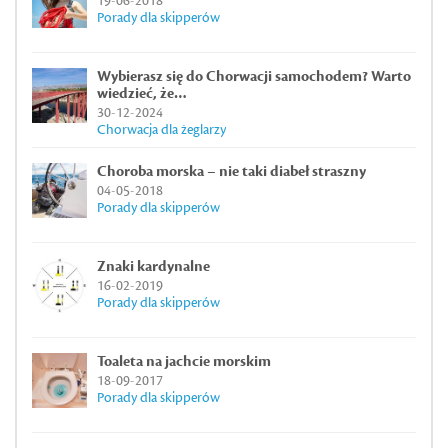
19-06-2018
Porady dla skipperów
Wybierasz się do Chorwacji samochodem? Warto
wiedzieć, że…
30-12-2024
Chorwacja dla żeglarzy
Choroba morska – nie taki diabeł straszny
04-05-2018
Porady dla skipperów
Znaki kardynalne
16-02-2019
Porady dla skipperów
Toaleta na jachcie morskim
18-09-2017
Porady dla skipperów