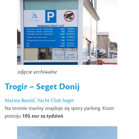
zdjęcie archiwalne
Trogir – Seget Donij
Marina Baotić, Yacht Club Seget
Na terenie mariny znajduje się spory parking. Koszt
postoju
105 eur za tydzień
.