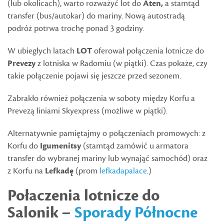
(lub okolicach), warto rozważyć lot do
Aten,
a stamtąd
transfer (bus/autokar) do mariny. Nową autostradą
podróż potrwa trochę ponad 3 godziny.
W ubiegłych latach
LOT
oferował połączenia lotnicze do
Prevezy
z lotniska w Radomiu (w piątki). Czas pokaże, czy
takie połączenie pojawi się jeszcze przed sezonem.
Zabrakło również połączenia w soboty między Korfu a
Prevezą liniami Skyexpress (możliwe w piątki).
Alternatywnie pamiętajmy o połączeniach promowych: z
Korfu do
Igumenitsy
(stamtąd zamówić u armatora
transfer do wybranej mariny lub wynająć samochód) oraz
z Korfu na
Lefkadę
(prom
lefkadapalace
.)
Połaczenia lotnicze do
Salonik –
Sporady Północne