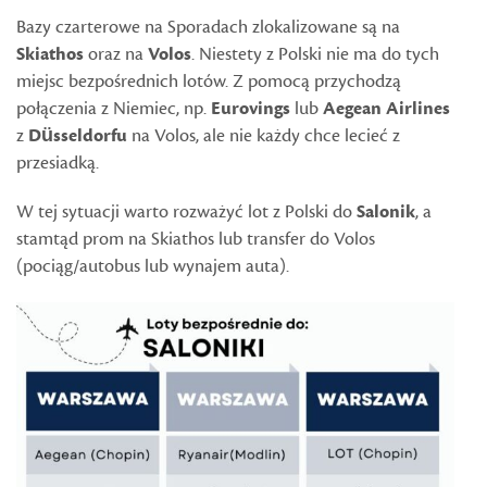
Bazy czarterowe na Sporadach zlokalizowane są na
Skiathos
oraz na
Volos
. Niestety z Polski nie ma do tych
miejsc bezpośrednich lotów. Z pomocą przychodzą
połączenia z Niemiec, np.
Eurovings
lub
Aegean Airlines
z
Düsseldorfu
na Volos, ale nie każdy chce lecieć z
przesiadką.
W tej sytuacji warto rozważyć lot z Polski do
Salonik
, a
stamtąd prom na Skiathos lub transfer do Volos
(pociąg/autobus lub wynajem auta).