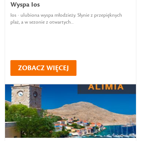
Wyspa Ios
Ios - ulubiona wyspa młodzieży. Słynie z przepięknych
plaż, a w sezonie z otwartych...
ZOBACZ WIĘCEJ