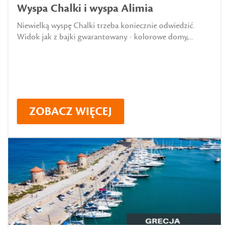
Wyspa Chalki i wyspa Alimia
Niewielką wyspę Chalki trzeba koniecznie odwiedzić.
Widok jak z bajki gwarantowany - kolorowe domy,...
ZOBACZ WIĘCEJ