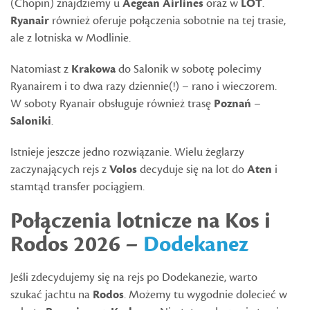
(Chopin) znajdziemy u
Aegean Airlines
oraz w
LOT
.
Ryanair
również oferuje połączenia sobotnie na tej trasie,
ale z lotniska w Modlinie.
Natomiast z
Krakowa
do Salonik w sobotę polecimy
Ryanairem i to dwa razy dziennie(!) – rano i wieczorem.
W soboty Ryanair obsługuje również trasę
Poznań
–
Saloniki
.
Istnieje jeszcze jedno rozwiązanie. Wielu żeglarzy
zaczynających rejs z
Volos
decyduje się na lot do
Aten
i
stamtąd transfer pociągiem.
Połączenia lotnicze na Kos i
Rodos 2026 –
Dodekanez
Jeśli zdecydujemy się na rejs po Dodekanezie, warto
szukać jachtu na
Rodos
. Możemy tu wygodnie dolecieć w