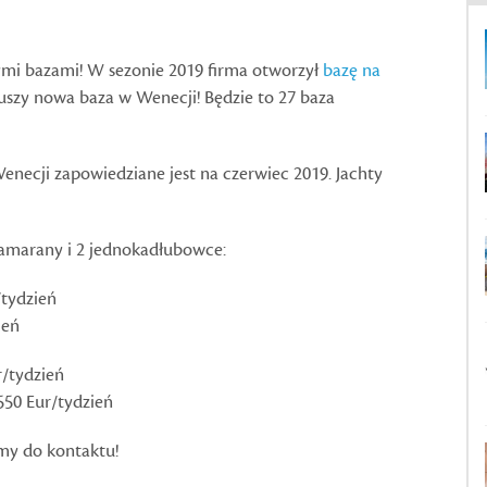
mi bazami! W sezonie 2019 firma otworzył
bazę na
uszy nowa baza w Wenecji! Będzie to 27 baza
ecji zapowiedziane jest na czerwiec 2019. Jachty
atamarany i 2 jednokadłubowce:
/tydzień
ień
r/tydzień
550 Eur/tydzień
my do kontaktu!