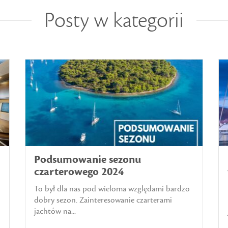
Posty w kategorii
Podsumowanie sezonu
czarterowego 2024
To był dla nas pod wieloma względami bardzo
dobry sezon. Zainteresowanie czarterami
jachtów na...