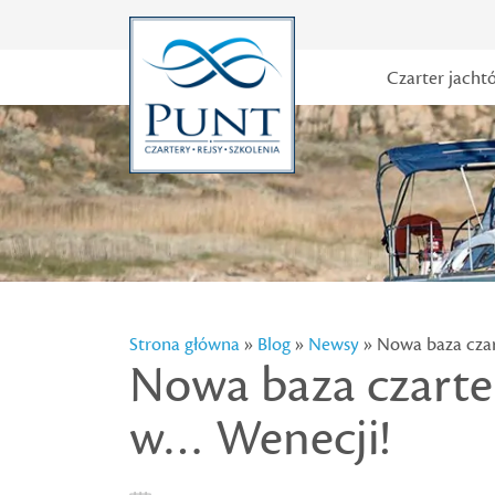
Czarter jacht
Strona główna
»
Blog
»
Newsy
» Nowa baza cza
Nowa baza czart
w… Wenecji!