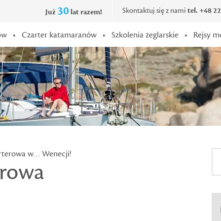
30
Skontaktuj się z nami
tel. +48 2
Już
lat razem!
ów
•
Czarter katamaranów
•
Szkolenia żeglarskie
•
Rejsy m
rterowa w… Wenecji!
erowa