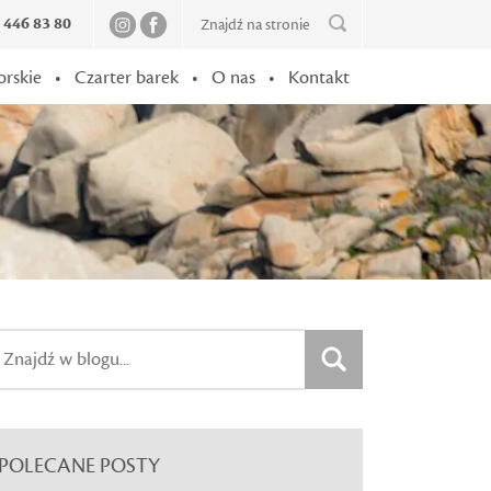
2 446 83 80
orskie
•
Czarter barek
•
O nas
•
Kontakt
POLECANE POSTY