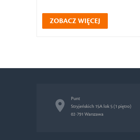
ZOBACZ WIĘCEJ
Punt
Stryjeńskich 15A lok 5 (1 piętro)
02-791 Warszawa