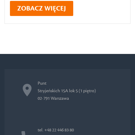
ZOBACZ WIĘCEJ
Punt
Stryjeńskich 15A lok 5 (1 piętro)
02-791 Warszawa
tel. +48 22 446 83 80