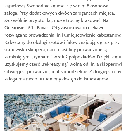
kąpielową. Swobodnie zmieści się w nim 8 osobowa
załoga. Przy dodatkowych dwóch załogantach miejsca,
szczególnie przy stoliku, może trochę brakować. Na
Oceanisie 46.1 i Bavarii C45 zastosowano ciekawe
rozwiązane prowadzenia lin i umiejscowienie kabestanów.
Kabestany do obsługi szotów i fałów znajdują się tuż przy
stanowisku skippera, natomiast liny prowadzone są
zamkniętymi „rynnami” wzdłuż półpokładów. Dzięki temu
uzyskujemy cześć „rekreacyjną” wolną od lin, a skipperowi
łatwiej jest prowadzić jacht samodzielnie. Z drugiej strony
załoga ma nieco utrudniony dostęp do kabestanów.