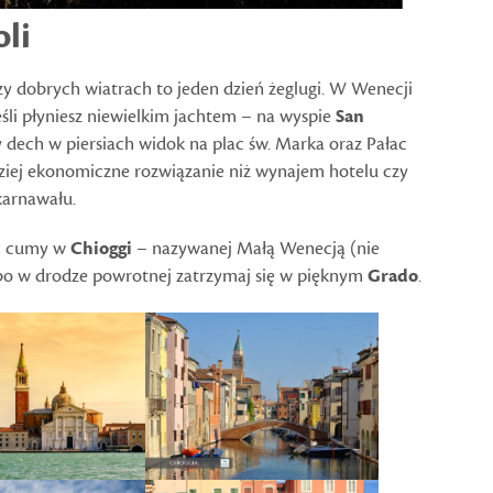
oli
Przy dobrych wiatrach to jeden dzień żeglugi. W Wenecji
jeśli płyniesz niewielkim jachtem – na wyspie
San
cy dech w piersiach widok na plac św. Marka oraz Pałac
ziej ekonomiczne rozwiązanie niż wynajem hotelu czy
karnawału.
uć cumy w
Chioggi
– nazywanej Małą Wenecją (nie
bo w drodze powrotnej zatrzymaj się w pięknym
Grado
.