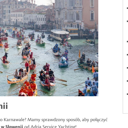
nii
 o Karnawale? Mamy sprawdzony sposób, aby połączyć
u w Słowenii
od Adria Service Yachting!