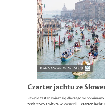
Czarter jachtu ze Słowe
Pewnie zastanawiasz się dlaczego wspominamy
żeglarstwo z wizytą w Wenecji –
czarter jacht