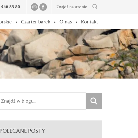
2 446 83 80
orskie
•
Czarter barek
•
O nas
•
Kontakt
POLECANE POSTY