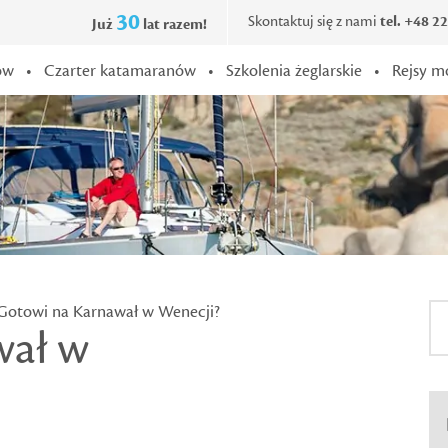
30
Skontaktuj się z nami
tel. +48 2
Już
lat razem!
ów
•
Czarter katamaranów
•
Szkolenia żeglarskie
•
Rejsy m
Gotowi na Karnawał w Wenecji?
wał w