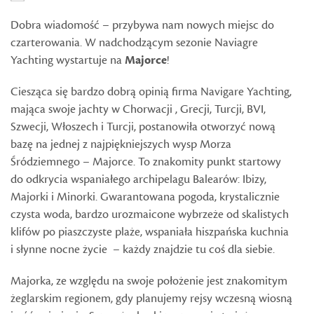
Dobra wiadomość – przybywa nam nowych miejsc do
czarterowania. W nadchodzącym sezonie Naviagre
Yachting wystartuje na
Majorce
!
Ciesząca się bardzo dobrą opinią firma Navigare Yachting,
mająca swoje jachty w Chorwacji , Grecji, Turcji, BVI,
Szwecji, Włoszech i Turcji, postanowiła otworzyć nową
bazę na jednej z najpiękniejszych wysp Morza
Śródziemnego – Majorce. To znakomity punkt startowy
do odkrycia wspaniałego archipelagu Balearów: Ibizy,
Majorki i Minorki. Gwarantowana pogoda, krystalicznie
czysta woda, bardzo urozmaicone wybrzeże od skalistych
klifów po piaszczyste plaże, wspaniała hiszpańska kuchnia
i słynne nocne życie – każdy znajdzie tu coś dla siebie.
Majorka, ze względu na swoje położenie jest znakomitym
żeglarskim regionem, gdy planujemy rejsy wczesną wiosną