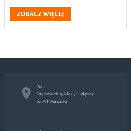
ZOBACZ WIĘCEJ
Punt
Stryjeńskich 15A lok 5 (1 piętro)
02-791 Warszawa