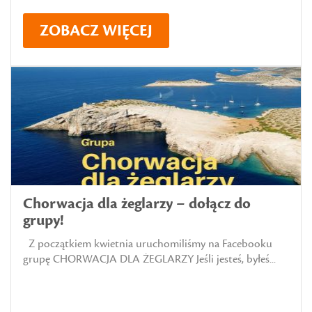
ZOBACZ WIĘCEJ
Chorwacja dla żeglarzy – dołącz do
grupy!
Z początkiem kwietnia uruchomiliśmy na Facebooku
grupę CHORWACJA DLA ŻEGLARZY Jeśli jesteś, byłeś...