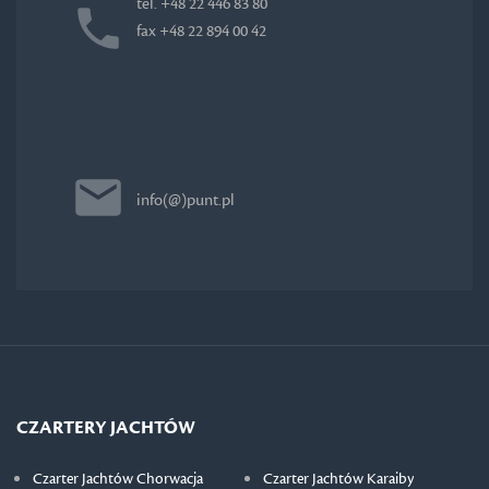
tel. +48 22 446 83 80
fax +48 22 894 00 42
info(@)punt.pl
CZARTERY JACHTÓW
Czarter Jachtów Chorwacja
Czarter Jachtów Karaiby