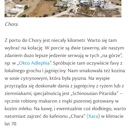
Chora
Z portu do Chory jest niecały kilometr. Warto się tam
wybrać na kolację. W porcie są dwie tawerny, ale naszym
zdaniem dużo lepsze jedzenie serwują w tych „na górze”,
np. w „
Okto Adlephia
”. Spróbujcie tam oczywiście favy z
lokalnego grochu i jagnięciny. Nam smakowała też kozina
w sosie cytrynowym, która była pyszna. Na wyspie
przyrządza się doskonałe dania z jagnięciny z ryżem lub z
ziemniakami; specjalnością jest „Schinousian Pitaridia” –
ręcznie robiony makaron z mąki pszennej gotowany w
kozim mleku. Na kawę, i ewentualnie coś słodkiego, warto
natomiast zajrzeć do kafeionu „Chara”
(Xara
) w klimacie
lat 70.