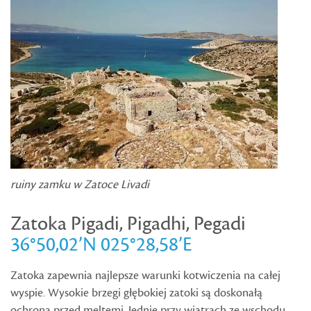
ruiny zamku w Zatoce Livadi
Zatoka Pigadi, Pigadhi, Pegadi
36°50,02’N 025°28,58’E
Zatoka zapewnia najlepsze warunki kotwiczenia na całej
wyspie. Wysokie brzegi głębokiej zatoki są doskonałą
ochroną przed meltemi. Jednie przy wiatrach ze wschodu