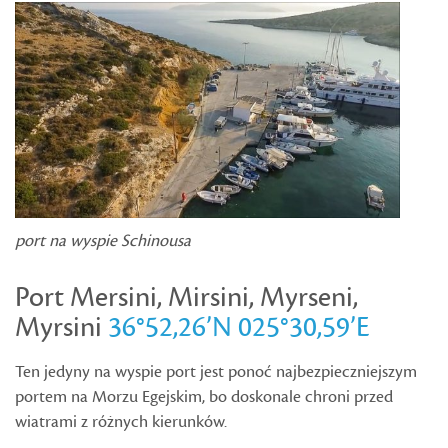
port na wyspie Schinousa
Port Mersini, Mirsini, Myrseni,
Myrsini
36°52,26’N 025°30,59’E
Ten jedyny na wyspie port jest ponoć najbezpieczniejszym
portem na Morzu Egejskim, bo doskonale chroni przed
wiatrami z różnych kierunków.