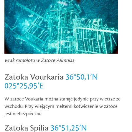
wrak samolotu w Zatoce Alimnias
Zatoka Vourkaria
36°50,1’N
025°25,95’E
W zatoce Voukaria można stanąć jedynie przy wietrze ze
wschodu. Przy wiejącym meltemi kotwiczenie w zatoce
jest niebezpieczne.
Zatoka Spilia
36°51,25’N