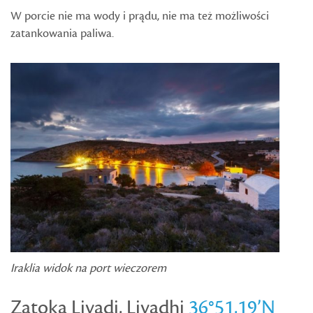
W porcie nie ma wody i prądu, nie ma też możliwości
zatankowania paliwa.
Iraklia widok na port wieczorem
Zatoka Livadi, Livadhi
36°51,19’N