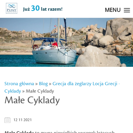
30
Już
lat razem!
MENU
Strona główna
»
Blog
»
Grecja dla żeglarzy
Locja Grecji -
Cyklady
» Małe Cyklady
Małe Cyklady
12 11 2021