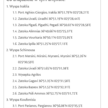
Wyspa Iraklia
Port Aghios Giorgios, Iraklia 36°51,79‘N 025°28,21‘E
Zatoka Livadi, Livadhi 36°51,19’N 025°28,44’E
Zatoka Pigadi, Pigadhi, Pegadi 36°50,02’N 025°28,58’E
Zatoka Alimnias 36°49,66’N 025°25,37’E
Zatoka Vourkaria 36°50,1’N 025°25,95’E
Zatoka Spilia 36°51,25’N 025°27,13’E
Wyspa Schinousa
Port Mersini, Mirsini, Myrseni, Myrsini 36°52,26’N
025°30,59’E
Zatoka Livadi 36°51,65’N 025°31,38’E
Wysepka Agrilos
Zatoka Gagavi 36°51,35’N 025°31,58’E
Zatoka Bazeos 36°51,52’N 025°32,31’E
Zatoka Psili Ammos 36°52,75’N 025°31,72’E
Wyspa Koufonisia
Port Parianos, Pargianou 36°56,08’N 025°35,5’E