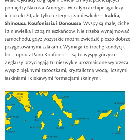
Małe Cyklady
to grupa niewielkich wysepek leżących
pomiędzy Naxos a Amorgos. W całym archipelagu leży
ich około 20, ale tylko cztery są zamieszkałe –
Iraklia
,
Shinousa
,
Koufonissia
i
Donoussa
. Wyspy są małe, ciche
i z niewielką liczbą mieszkańców. Nie trzeba wynajmować
samochodu, gdyż wszystkie można zwiedzić pieszo dobrze
przygotowanymi szlakami. Wymaga to trochę kondycji,
bo – oprócz Pano Koufonissi – są to wyspy górzyste.
Żeglarzy przyciągają tu niezwykle urozmaicone wybrzeża
wysp z pięknymi zatoczkami, krystaliczną wodą, licznymi
jaskiniami i ciekawymi formacjami skalnymi.