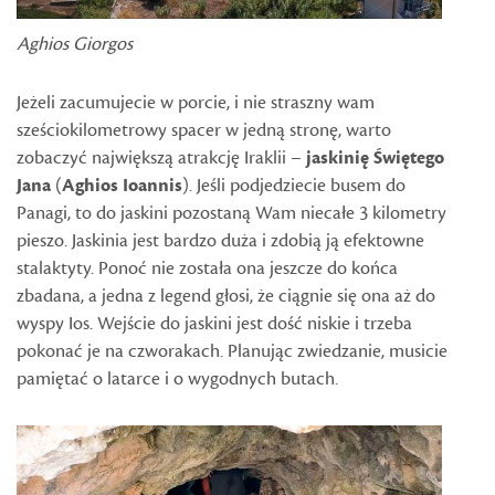
Aghios Giorgos
Jeżeli zacumujecie w porcie, i nie straszny wam
sześciokilometrowy spacer w jedną stronę, warto
zobaczyć największą atrakcję Iraklii –
jaskinię Świętego
Jana
(
Aghios Ioannis
). Jeśli podjedziecie busem do
Panagi, to do jaskini pozostaną Wam niecałe 3 kilometry
pieszo. Jaskinia jest bardzo duża i zdobią ją efektowne
stalaktyty. Ponoć nie została ona jeszcze do końca
zbadana, a jedna z legend głosi, że ciągnie się ona aż do
wyspy Ios. Wejście do jaskini jest dość niskie i trzeba
pokonać je na czworakach. Planując zwiedzanie, musicie
pamiętać o latarce i o wygodnych butach.