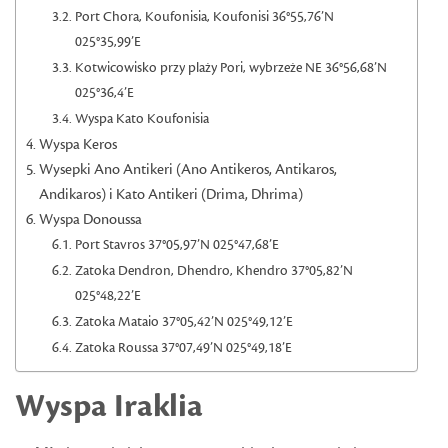
Port Chora, Koufonisia, Koufonisi 36°55,76’N
025°35,99’E
Kotwicowisko przy plaży Pori, wybrzeże NE 36°56,68’N
025°36,4’E
Wyspa Kato Koufonisia
Wyspa Keros
Wysepki Ano Antikeri (Ano Antikeros, Antikaros,
Andikaros) i Kato Antikeri (Drima, Dhrima)
Wyspa Donoussa
Port Stavros 37°05,97’N 025°47,68’E
Zatoka Dendron, Dhendro, Khendro 37°05,82’N
025°48,22’E
Zatoka Mataio 37°05,42’N 025°49,12’E
Zatoka Roussa 37°07,49’N 025°49,18’E
Wyspa
Iraklia