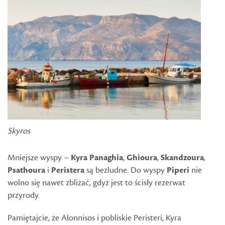
Skyros
Mniejsze wyspy –
Kyra Panaghia
,
Ghioura
,
Skandzoura
,
Psathoura
i
Peristera
są bezludne. Do wyspy
Piperi
nie
wolno się nawet zbliżać, gdyż jest to ścisły rezerwat
przyrody.
Pamiętajcie, że Alonnisos i pobliskie Peristeri, Kyra