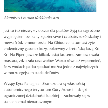
Alonnisos i zatoka Kokkinokastro
Jest to też niezwykły obszar dla ptaków. Żyją tu zagrożone
wyginięciem pelikany kędzierzawe i czubate, sokół skalny i
mewa śródziemnomorska. Na Ghiourze natomiast żyje
endemiczny gatunek kozy, pokrewny z kreteńską kozą Kri
Kri. Na Piperi jeszcze kilkadziesiąt lat temu zamieszkiwała
prastara, zdziczała rasa wołów. Warto również wspomnieć,
że w wodach parku spotkać można jedne z największych
w morzu egejskim stada delfinów.
Wyspy Kyra Panaghia i Skandzoura są własnością
autonomicznego terytorium Góry Athos i – dzięki
ograniczonej działalności ludzkiej – zachowały się w
stanie niemal nienaruszonym.