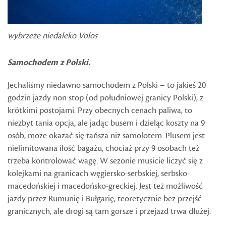
wybrzeże niedaleko Volos
Samochodem z Polski.
Jechaliśmy niedawno samochodem z Polski – to jakieś 20
godzin jazdy non stop (od południowej granicy Polski), z
krótkimi postojami. Przy obecnych cenach paliwa, to
niezbyt tania opcja, ale jadąc busem i dzieląc koszty na 9
osób, może okazać się tańsza niż samolotem. Plusem jest
nielimitowana ilość bagażu, chociaż przy 9 osobach też
trzeba kontrolować wagę. W sezonie musicie liczyć się z
kolejkami na granicach węgiersko-serbskiej, serbsko-
macedońskiej i macedońsko-greckiej. Jest też możliwość
jazdy przez Rumunię i Bułgarię, teoretycznie bez przejść
granicznych, ale drogi są tam gorsze i przejazd trwa dłużej.