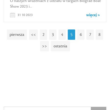
O naszych wrażeniach z udziału w targach Biograd Boat
Show 2023 i...
więcej »
31 10 2023
pierwsza
<<
2
3
4
5
6
7
8
>>
ostatnia