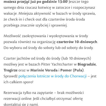
możesz przejąć już po godzinie 13:00
! Jeszcze tego
samego dnia rzucasz kotwicę w zatoczce i rozpoczynasz
wakacje. Mniejsza aktywność w bazach w środy sprawia,
że check-in i check-out dla czarterów środa-środa
przebiega znacznie szybciej i sprawniej.
Możliwość zaokrętowania i wyokrętowania w środy
pozwala również na organizację
czarterów 10-dniowych
.
Do wyboru od środy do soboty lub od soboty do środy.
Czarter jachtów od środy do środy (lub 10 dniowych)
możliwy jest w bazach Pitter Yachtcharter w
Biogradzie
,
Trogirze
oraz w
Marinie Veruda
i
Pomer (Pula)
.
Sprawdź
połączenia lotnicze w środy do Chorwacji
– jest
ich całkiem sporo!
Rezerwacja tylko na zapytanie – brak możliwości
rezerwacji online. Jeśli chciałbyś otrzymać ofertę
skontaktuj się z nami.