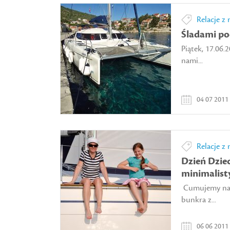
Relacje z 
Śladami po
Piątek, 17.06.
nami...
04 07 2011
Relacje z 
Dzień Dziec
minimalisty
Cumujemy na n
bunkra z...
06 06 2011