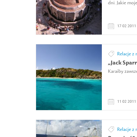
dni. Jakie moje.
17 02 2011
Relacje z 
„Jack Sparr
Karaiby zawsze
11 02 2011
Relacje z 