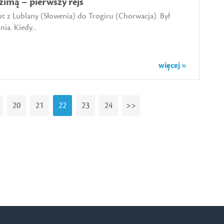
zimą – pierwszy rejs
t z Lublany (Słowenia) do Trogiru (Chorwacja). Był
ia. Kiedy...
więcej »
20
21
22
23
24
>>