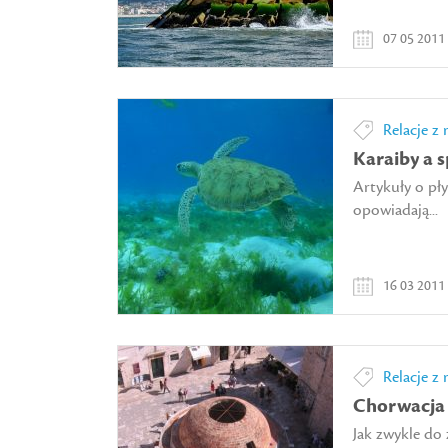
07 05 2011
Relacje z 
Karaiby a 
Artykuły o pły
opowiadają...
16 03 2011
Relacje z 
Chorwacja 
Jak zwykle do