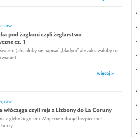
rejsów
ka pod żaglami czyli żeglarstwo
czne cz. 1
świtem (chciałoby się napisać „bladym” ale zakrawałoby to
ianie)....
więcej »
rejsów
 włóczęga czyli rejs z Lizbony do La Coruny
na z głębokiego snu. Moje ciało dotąd bezpiecznie
burty...