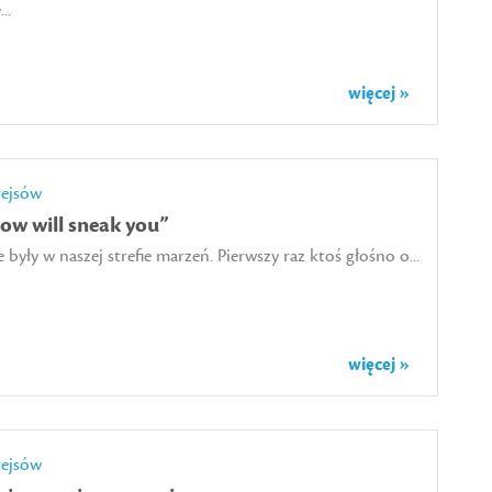
..
więcej »
rejsów
ow will sneak you”
 były w naszej strefie marzeń. Pierwszy raz ktoś głośno o...
więcej »
rejsów