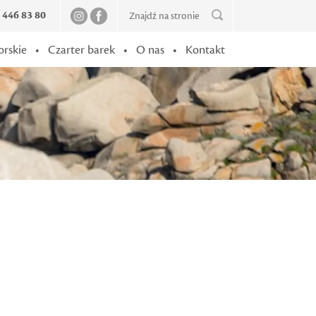
2 446 83 80
orskie
•
Czarter barek
•
O nas
•
Kontakt