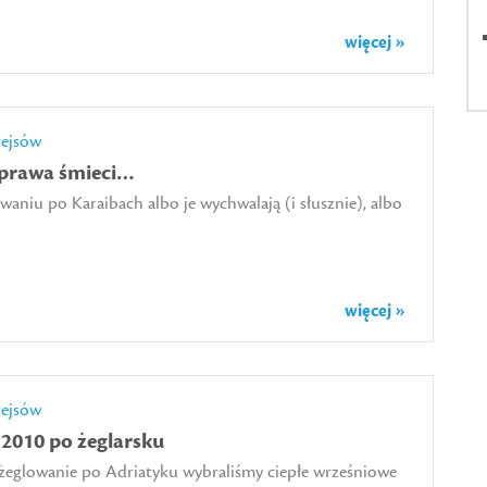
więcej »
rejsów
sprawa śmieci…
waniu po Karaibach albo je wychwalają (i słusznie), albo
więcej »
rejsów
2010 po żeglarsku
 żeglowanie po Adriatyku wybraliśmy ciepłe wrześniowe