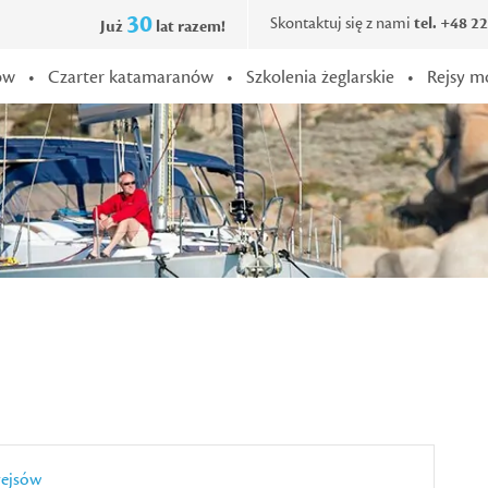
30
Skontaktuj się z nami
tel. +48 2
Już
lat razem!
ów
•
Czarter katamaranów
•
Szkolenia żeglarskie
•
Rejsy m
rejsów