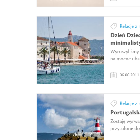
Relacje z 
Dzień Dziec
minimalisty
Wyruszyliśmy 
na mocne ubarw
06 06 2011
Relacje z 
Portugalska
Zostaję wyrwa
przytulone do 