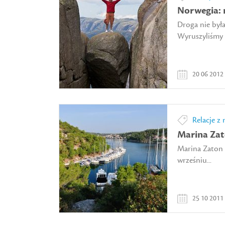
Norwegia: 
Droga nie był
Wyruszyliśmy z
20 06 2012
Relacje z 
Marina Za
Marina Zaton 
wrześniu...
25 10 2011