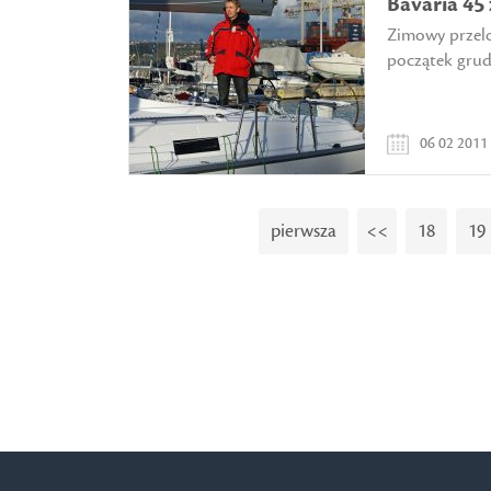
Bavaria 45 
Zimowy przelo
początek grudn
06 02 2011
pierwsza
<<
18
19