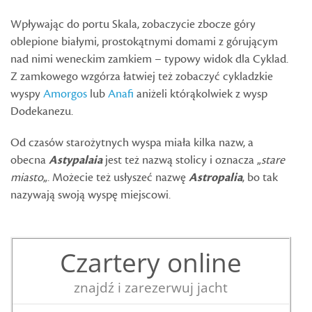
Wpływając do portu Skala, zobaczycie zbocze góry
oblepione białymi, prostokątnymi domami z górującym
nad nimi weneckim zamkiem – typowy widok dla Cyklad.
Z zamkowego wzgórza łatwiej też zobaczyć cykladzkie
wyspy
Amorgos
lub
Anafi
aniżeli którąkolwiek z wysp
Dodekanezu.
Od czasów starożytnych wyspa miała kilka nazw, a
obecna
Astypalaia
jest też nazwą stolicy i oznacza „
stare
miasto
„. Możecie też usłyszeć nazwę
Astropalia
, bo tak
nazywają swoją wyspę miejscowi.