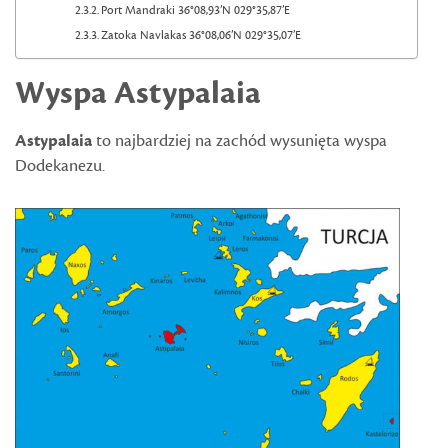
Port Mandraki 36°08,93’N 029°35,87’E
Zatoka Navlakas 36°08,06’N 029°35,07’E
Wyspa Astypalaia
Astypalaia
to najbardziej na zachód wysunięta wyspa
Dodekanezu.