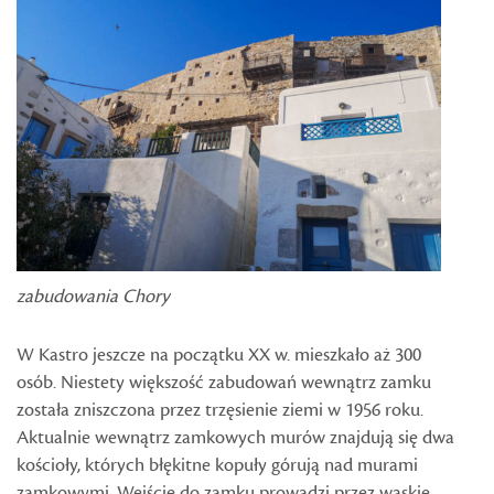
zabudowania Chory
W Kastro jeszcze na początku XX w. mieszkało aż 300
osób. Niestety większość zabudowań wewnątrz zamku
została zniszczona przez trzęsienie ziemi w 1956 roku.
Aktualnie wewnątrz zamkowych murów znajdują się dwa
kościoły, których błękitne kopuły górują nad murami
zamkowymi. Wejście do zamku prowadzi przez wąskie,