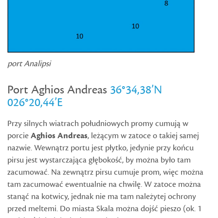
port Analipsi
Port Aghios Andreas
36°34,38’N
026°20,44’E
Przy silnych wiatrach południowych promy cumują w
porcie
Aghios Andreas
, leżącym w zatoce o takiej samej
nazwie. Wewnątrz portu jest płytko, jedynie przy końcu
pirsu jest wystarczająca głębokość, by można było tam
zacumować. Na zewnątrz pirsu cumuje prom, więc można
tam zacumować ewentualnie na chwilę. W zatoce można
stanąć na kotwicy, jednak nie ma tam należytej ochrony
przed meltemi. Do miasta Skala można dojść pieszo (ok. 1