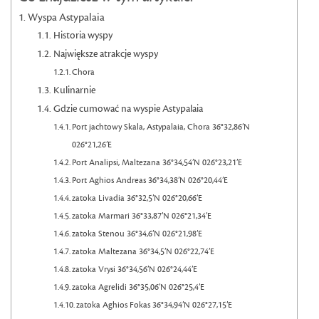
Wyspa Astypalaia
Historia wyspy
Największe atrakcje wyspy
Chora
Kulinarnie
Gdzie cumować na wyspie Astypalaia
Port jachtowy Skala, Astypalaia, Chora 36°32,86’N
026°21,26’E
Port Analipsi, Maltezana 36°34,54’N 026°23,21’E
Port Aghios Andreas 36°34,38’N 026°20,44’E
zatoka Livadia 36°32,5’N 026°20,66’E
zatoka Marmari 36°33,87’N 026°21,34’E
zatoka Stenou 36°34,6’N 026°21,98’E
zatoka Maltezana 36°34,5’N 026°22,74’E
zatoka Vrysi 36°34,56’N 026°24,44’E
zatoka Agrelidi 36°35,06’N 026°25,4’E
zatoka Aghios Fokas 36°34,94’N 026°27,15’E