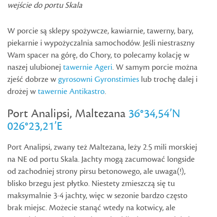
wejście do portu Skala
W porcie są sklepy spożywcze, kawiarnie, tawerny, bary,
piekarnie i wypożyczalnia samochodów. Jeśli niestraszny
Wam spacer na górę, do Chory, to polecamy kolację w
naszej ulubionej
tawernie Ageri
. W samym porcie można
zjeść dobrze w
gyrosowni Gyronstimies
lub trochę dalej i
drożej w
tawernie Antikastro
.
Port Analipsi, Maltezana
36°34,54’N
026°23,21’E
Port Analipsi, zwany też Maltezana, leży 2.5 mili morskiej
na NE od portu Skala. Jachty mogą zacumować longside
od zachodniej strony pirsu betonowego, ale uwaga(!),
blisko brzegu jest płytko. Niestety zmieszczą się tu
maksymalnie 3-4 jachty, więc w sezonie bardzo często
brak miejsc. Możecie stanąć wtedy na kotwicy, ale