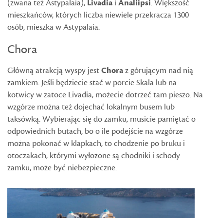
(zwana też Astypalaia),
Livadia
i
Analiipsi
. Większość
mieszkańców, których liczba niewiele przekracza 1300
osób, mieszka w Astypalaia.
Chora
Główną atrakcją wyspy jest
Chora
z górującym nad nią
zamkiem. Jeśli będziecie stać w porcie Skala lub na
kotwicy w zatoce Livadia, możecie dotrzeć tam pieszo. Na
wzgórze można też dojechać lokalnym busem lub
taksówką. Wybierając się do zamku, musicie pamiętać o
odpowiednich butach, bo o ile podejście na wzgórze
można pokonać w klapkach, to chodzenie po bruku i
otoczakach, którymi wyłożone są chodniki i schody
zamku, może być niebezpieczne.