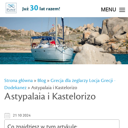
30
Już
lat razem!
MENU
Strona główna
»
Blog
»
Grecja dla żeglarzy
Locja Grecji -
Dodekanez
» Astypalaia i Kastelorizo
Astypalaia i Kastelorizo
21 10 2024
Co znajdziesz w tym artykule: