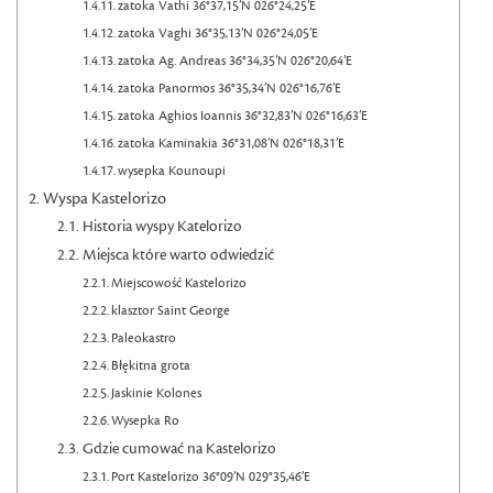
zatoka Vathi 36°37,15’N 026°24,25’E
zatoka Vaghi 36°35,13’N 026°24,05’E
zatoka Ag. Andreas 36°34,35’N 026°20,64’E
zatoka Panormos 36°35,34’N 026°16,76’E
zatoka Aghios Ioannis 36°32,83’N 026°16,63’E
zatoka Kaminakia 36°31,08’N 026°18,31’E
wysepka Kounoupi
Wyspa Kastelorizo
Historia wyspy Katelorizo
Miejsca które warto odwiedzić
Miejscowość Kastelorizo
klasztor Saint George
Paleokastro
Błękitna grota
Jaskinie Kolones
Wysepka Ro
Gdzie cumować na Kastelorizo
Port Kastelorizo 36°09’N 029°35,46’E