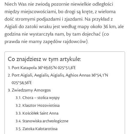
Niech Was nie zwiodą pozornie niewielkie odległości
między miejscowościami, bo drogi są kręte, z wieloma
dość stromymi podjazdami i zjazdami. Na przykład z
Aigiali do zatoki wraku jest według mapy około 36 km, ale
godzina nie wystarczyła nam, by tam dojechać (co
prawda nie mamy zapędów rajdowców).
Co znajdziesz w tym artykule:
Port Katapola 36°49,65’N 025°51,8’E
Port Aigiali, Aegialis, Aigialis, Aghios Annas 36°54,1’N
025°58,56’E
Zwiedzamy Amorgos
Chora – stolica wyspy
Klasztor Hozoviotissa
Kościółek Saint Anna
Stanowiska archeologiczne
Zatoka Kalotarotissa