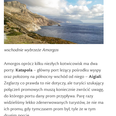
wschodnie wybrzeże Amorgos
Amorgos oprócz kilku niezłych kotwicowisk ma dwa
porty:
Katapola
– główny port leżący pośrodku wyspy
oraz położony na północny-wschód od niego –
Aigiali
.
Żeglarzy co prawda to nie dotyczy, ale turyści szukający
połączeń promowych muszą koniecznie zwrócić uwagę,
do którego portu dany prom przypływa. Parę razy
widzieliśmy lekko zdenerwowanych turystów, że nie ma
ich promu, gdy tymczasem prom był, tyle że w tym
drugim porcie.