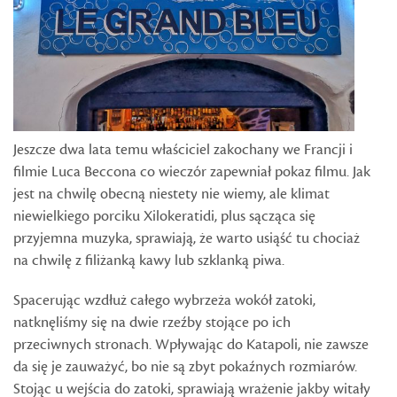
Jeszcze dwa lata temu właściciel zakochany we Francji i
filmie Luca Beccona co wieczór zapewniał pokaz filmu. Jak
jest na chwilę obecną niestety nie wiemy, ale klimat
niewielkiego porciku Xilokeratidi, plus sącząca się
przyjemna muzyka, sprawiają, że warto usiąść tu chociaż
na chwilę z filiżanką kawy lub szklanką piwa.
Spacerując wzdłuż całego wybrzeża wokół zatoki,
natknęliśmy się na dwie rzeźby stojące po ich
przeciwnych stronach. Wpływając do Katapoli, nie zawsze
da się je zauważyć, bo nie są zbyt pokaźnych rozmiarów.
Stojąc u wejścia do zatoki, sprawiają wrażenie jakby witały