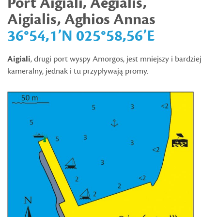
Port
Aigiali, Aegialis,
Aigialis, Aghios Annas
36°54,1’N 025°58,56’E
Aigiali
, drugi port wyspy Amorgos, jest mniejszy i bardziej
kameralny, jednak i tu przypływają promy.