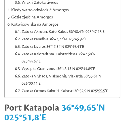
Wraki i Zatoka Liveros
Kiedy warto odwiedzić Amorgos
Gdzie zjeść na Amorgos
Kotwicowiska na Amorgos
Zatoka Akrotiri, Kato Kabos 36°48,4’N 025°47,15’E
Zatoka Paradisia 36°47,77’N 025°45,92’E
Zatoka Liveros 36°47,34’N 025°45,41’E
Zatoka Kalotaritissa, Kalotaritissas 36°47,58’N
025°44,67’E
Wysepka Gramvousa 36°48,13’N 025°44,85’E
Zatoka Vlyhada, Vlakardhia, Vlakarda 36°55,61’N
026°00,11’E
Zatoka Ormos Kalotiri, Kalotyri 36°52,9’N 025°55,5’E
Port
Katapola
36°49,65’N
025°51,8’E