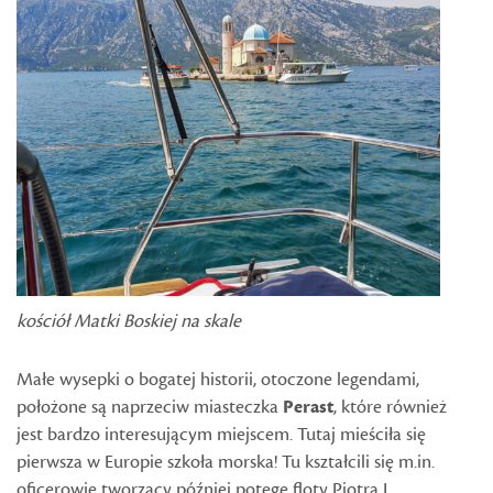
kościół Matki Boskiej na skale
Małe wysepki o bogatej historii, otoczone legendami,
położone są naprzeciw miasteczka
Perast
, które również
jest bardzo interesującym miejscem. Tutaj mieściła się
pierwsza w Europie szkoła morska! Tu kształcili się m.in.
oficerowie tworzący później potęgę floty Piotra I.