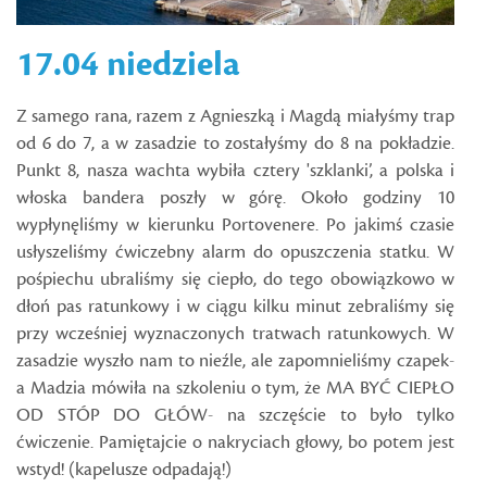
17.04 niedziela
Z samego rana, razem z Agnieszką i Magdą miałyśmy trap
od 6 do 7, a w zasadzie to zostałyśmy do 8 na pokładzie.
Punkt 8, nasza wachta wybiła cztery 'szklanki’, a polska i
włoska bandera poszły w górę. Około godziny 10
wypłynęliśmy w kierunku Portovenere. Po jakimś czasie
usłyszeliśmy ćwiczebny alarm do opuszczenia statku. W
pośpiechu ubraliśmy się ciepło, do tego obowiązkowo w
dłoń pas ratunkowy i w ciągu kilku minut zebraliśmy się
przy wcześniej wyznaczonych tratwach ratunkowych. W
zasadzie wyszło nam to nieźle, ale zapomnieliśmy czapek-
a Madzia mówiła na szkoleniu o tym, że MA BYĆ CIEPŁO
OD STÓP DO GŁÓW- na szczęście to było tylko
ćwiczenie. Pamiętajcie o nakryciach głowy, bo potem jest
wstyd! (kapelusze odpadają!)