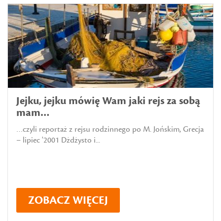
Jejku, jejku mówię Wam jaki rejs za sobą
mam…
…czyli reportaż z rejsu rodzinnego po M. Jońskim, Grecja
– lipiec '2001 Dżdżysto i...
ZOBACZ WIĘCEJ