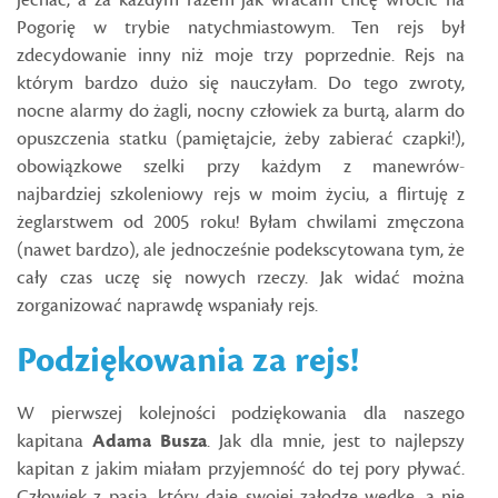
jechać, a za każdym razem jak wracam chcę wrócić na
Pogorię w trybie natychmiastowym. Ten rejs był
zdecydowanie inny niż moje trzy poprzednie. Rejs na
którym bardzo dużo się nauczyłam. Do tego zwroty,
nocne alarmy do żagli, nocny człowiek za burtą, alarm do
opuszczenia statku (pamiętajcie, żeby zabierać czapki!),
obowiązkowe szelki przy każdym z manewrów-
najbardziej szkoleniowy rejs w moim życiu, a flirtuję z
żeglarstwem od 2005 roku! Byłam chwilami zmęczona
(nawet bardzo), ale jednocześnie podekscytowana tym, że
cały czas uczę się nowych rzeczy. Jak widać można
zorganizować naprawdę wspaniały rejs.
Podziękowania za rejs!
W pierwszej kolejności podziękowania dla naszego
kapitana
Adama Busza
. Jak dla mnie, jest to najlepszy
kapitan z jakim miałam przyjemność do tej pory pływać.
Człowiek z pasją, który daje swojej załodze wędkę, a nie