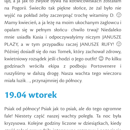
ląd, a ja jak to zwykle bywa na kotwicowiskach zostałam
na Pogorii. Świeciło tak piękne słońce, że żal było nie
wyjść na pokład żeby zaczerpnąć trochę witaminy D. 🙂
Mamy kwiecień, a ja leżę na moim ukochanym żaglowcu i
opalam się w pełnym słońcu- chwilo trwaj! Niedaleko
mnie usiadła Kasia i odpoczywałyśmy niczym JANUSZE
PLAŻY, a w tym przypadku raczej JANUSZE RUFY! 🙂
Później dosiadł się do nas Tomek, który zachował zdrowy,
kwietniowy rozsądek jeśli chodzi o Jego outfit! 😉 Po kilku
godzinach wróciła ekipa z podboju Portovenere i
ruszyliśmy w dalszą drogę. Nasza wachta tego wieczoru
miała luzik…, przynajmniej do północy.
19.04 wtorek
Psiak od północy! Psiak jak to psiak, ale do tego ogromne
fale! Niestety część naszej wachty poległa. Ta noc była
kryzysowa. Kolejne godziny liczone w dziesiątkach, kiedy