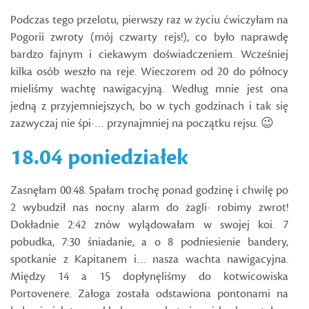
Podczas tego przelotu, pierwszy raz w życiu ćwiczyłam na
Pogorii zwroty (mój czwarty rejs!), co było naprawdę
bardzo fajnym i ciekawym doświadczeniem. Wcześniej
kilka osób weszło na reje. Wieczorem od 20 do północy
mieliśmy wachtę nawigacyjną. Według mnie jest ona
jedną z przyjemniejszych, bo w tych godzinach i tak się
zazwyczaj nie śpi-… przynajmniej na początku rejsu. 😉
18.04 poniedziałek
Zasnęłam 00:48. Spałam trochę ponad godzinę i chwilę po
2 wybudził nas nocny alarm do żagli- robimy zwrot!
Dokładnie 2:42 znów wylądowałam w swojej koi. 7
pobudka, 7:30 śniadanie, a o 8 podniesienie bandery,
spotkanie z Kapitanem i… nasza wachta nawigacyjna.
Między 14 a 15 dopłynęliśmy do kotwicowiska
Portovenere. Załoga została odstawiona pontonami na