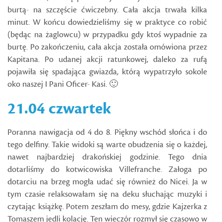
burtą- na szczęście ćwiczebny. Cała akcja trwała kilka
minut. W końcu dowiedzieliśmy się w praktyce co robić
(będąc na żaglowcu) w przypadku gdy ktoś wypadnie za
burtę. Po zakończeniu, cała akcja została omówiona przez
Kapitana. Po udanej akcji ratunkowej, daleko za rufą
pojawiła się spadająca gwiazda, którą wypatrzyło sokole
oko naszej I Pani Oficer- Kasi. 🙂
21.04 czwartek
Poranna nawigacja od 4 do 8. Piękny wschód słońca i do
tego delfiny. Takie widoki są warte obudzenia się o każdej,
nawet najbardziej drakońskiej godzinie. Tego dnia
dotarliśmy do kotwicowiska Villefranche. Załoga po
dotarciu na brzeg mogła udać się również do Nicei. Ja w
tym czasie relaksowałam się na deku słuchając muzyki i
czytając książkę. Potem zeszłam do mesy, gdzie Kajzerka z
Tomaszem jedli kolację. Ten wieczór rozmył się czasowo w