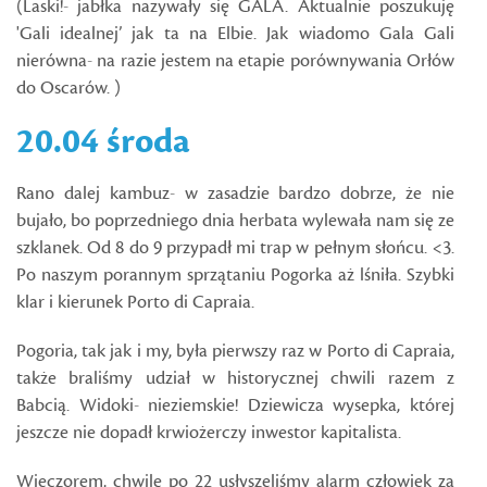
(Laski!- jabłka nazywały się GALA. Aktualnie poszukuję
'Gali idealnej’ jak ta na Elbie. Jak wiadomo Gala Gali
nierówna- na razie jestem na etapie porównywania Orłów
do Oscarów. )
20.04 środa
Rano dalej kambuz- w zasadzie bardzo dobrze, że nie
bujało, bo poprzedniego dnia herbata wylewała nam się ze
szklanek. Od 8 do 9 przypadł mi trap w pełnym słońcu. <3.
Po naszym porannym sprzątaniu Pogorka aż lśniła. Szybki
klar i kierunek Porto di Capraia.
Pogoria, tak jak i my, była pierwszy raz w Porto di Capraia,
także braliśmy udział w historycznej chwili razem z
Babcią. Widoki- nieziemskie! Dziewicza wysepka, której
jeszcze nie dopadł krwiożerczy inwestor kapitalista.
Wieczorem, chwilę po 22 usłyszeliśmy alarm człowiek za