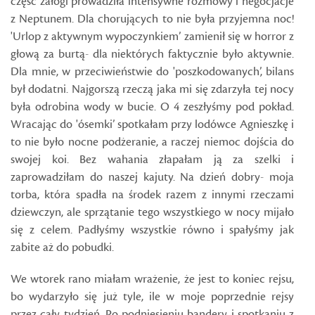
część załogi prowadziła intensywne rozmowy i negocjacje
z Neptunem. Dla chorujących to nie była przyjemna noc!
'Urlop z aktywnym wypoczynkiem’ zamienił się w horror z
głową za burtą- dla niektórych faktycznie było aktywnie.
Dla mnie, w przeciwieństwie do 'poszkodowanych’, bilans
był dodatni. Najgorszą rzeczą jaka mi się zdarzyła tej nocy
była odrobina wody w bucie. O 4 zeszłyśmy pod pokład.
Wracając do 'ósemki’ spotkałam przy lodówce Agnieszkę i
to nie było nocne podżeranie, a raczej niemoc dojścia do
swojej koi. Bez wahania złapałam ją za szelki i
zaprowadziłam do naszej kajuty. Na dzień dobry- moja
torba, która spadła na środek razem z innymi rzeczami
dziewczyn, ale sprzątanie tego wszystkiego w nocy mijało
się z celem. Padłyśmy wszystkie równo i spałyśmy jak
zabite aż do pobudki.
We wtorek rano miałam wrażenie, że jest to koniec rejsu,
bo wydarzyło się już tyle, ile w moje poprzednie rejsy
przez cały tydzień. Po podniesieniu bandery i spotkaniu z