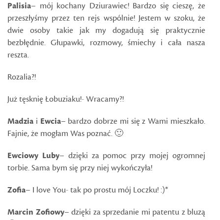
Palisia
– mój kochany Dziurawiec! Bardzo się cieszę, że
przeszłyśmy przez ten rejs wspólnie! Jestem w szoku, że
dwie osoby takie jak my dogadują się praktycznie
bezbłędnie. Głupawki, rozmowy, śmiechy i cała nasza
reszta.
Rozalia?!
Już tęsknię Łobuziaku!- Wracamy?!
Madzia
i
Ewcia
– bardzo dobrze mi się z Wami mieszkało.
Fajnie, że mogłam Was poznać. 🙂
Ewciowy Luby
– dzięki za pomoc przy mojej ogromnej
torbie. Sama bym się przy niej wykończyła!
Zofia
– I love You- tak po prostu mój Loczku! :)*
Marcin Zofiowy
– dzięki za sprzedanie mi patentu z bluzą