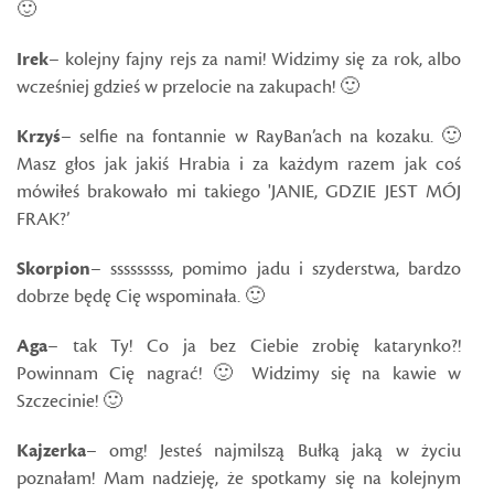
🙂
Irek
– kolejny fajny rejs za nami! Widzimy się za rok, albo
wcześniej gdzieś w przelocie na zakupach! 🙂
Krzyś
– selfie na fontannie w RayBan’ach na kozaku. 🙂
Masz głos jak jakiś Hrabia i za każdym razem jak coś
mówiłeś brakowało mi takiego 'JANIE, GDZIE JEST MÓJ
FRAK?’
Skorpion
– sssssssss, pomimo jadu i szyderstwa, bardzo
dobrze będę Cię wspominała. 🙂
Aga
– tak Ty! Co ja bez Ciebie zrobię katarynko?!
Powinnam Cię nagrać! 🙂 Widzimy się na kawie w
Szczecinie! 🙂
Kajzerka
– omg! Jesteś najmilszą Bułką jaką w życiu
poznałam! Mam nadzieję, że spotkamy się na kolejnym