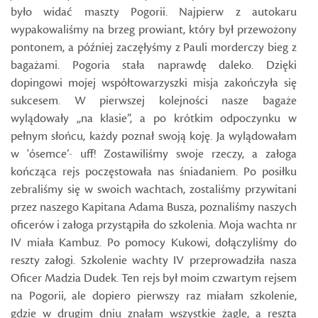
było widać maszty Pogorii. Najpierw z autokaru
wypakowaliśmy na brzeg prowiant, który był przewożony
pontonem, a później zaczęłyśmy z Pauli morderczy bieg z
bagażami. Pogoria stała naprawdę daleko. Dzięki
dopingowi mojej współtowarzyszki misja zakończyła się
sukcesem. W pierwszej kolejności nasze bagaże
wylądowały ,,na klasie”, a po krótkim odpoczynku w
pełnym słońcu, każdy poznał swoją koję. Ja wylądowałam
w 'ósemce’- uff! Zostawiliśmy swoje rzeczy, a załoga
kończąca rejs poczęstowała nas śniadaniem. Po posiłku
zebraliśmy się w swoich wachtach, zostaliśmy przywitani
przez naszego Kapitana Adama Busza, poznaliśmy naszych
oficerów i załoga przystąpiła do szkolenia. Moja wachta nr
IV miała Kambuz. Po pomocy Kukowi, dołączyliśmy do
reszty załogi. Szkolenie wachty IV przeprowadziła nasza
Oficer Madzia Dudek. Ten rejs był moim czwartym rejsem
na Pogorii, ale dopiero pierwszy raz miałam szkolenie,
gdzie w drugim dniu znałam wszystkie żagle, a reszta