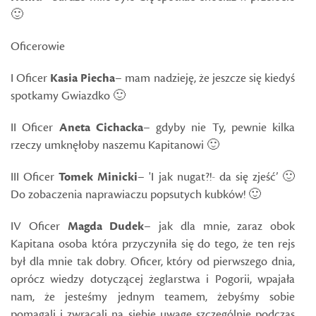
🙂
Oficerowie
I Oficer
Kasia Piecha
– mam nadzieję, że jeszcze się kiedyś
spotkamy Gwiazdko 🙂
II Oficer
Aneta Cichacka
– gdyby nie Ty, pewnie kilka
rzeczy umknęłoby naszemu Kapitanowi 🙂
III Oficer
Tomek Minicki
– 'I jak nugat?!- da się zjeść’ 🙂
Do zobaczenia naprawiaczu popsutych kubków! 🙂
IV Oficer
Magda Dudek
– jak dla mnie, zaraz obok
Kapitana osoba która przyczyniła się do tego, że ten rejs
był dla mnie tak dobry. Oficer, który od pierwszego dnia,
oprócz wiedzy dotyczącej żeglarstwa i Pogorii, wpajała
nam, że jesteśmy jednym teamem, żebyśmy sobie
pomagali i zwracali na siebie uwagę szczególnie podczas