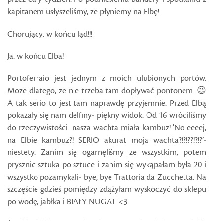
kapitanem usłyszeliśmy, że płyniemy na Elbę!
Chorujący: w końcu ląd!!!
Ja: w końcu Elba!
Portoferraio jest jednym z moich ulubionych portów.
Może dlatego, że nie trzeba tam dopływać pontonem. 😉
A tak serio to jest tam naprawdę przyjemnie. Przed Elbą
pokazały się nam delfiny- piękny widok. Od 16 wróciliśmy
do rzeczywistości- nasza wachta miała kambuz! 'No eeeej,
na Elbie kambuz?! SERIO akurat moja wachta?!?!??!?!?’-
niestety. Zanim się ogarnęliśmy ze wszystkim, potem
prysznic sztuka po sztuce i zanim się wykąpałam była 20 i
wszystko pozamykali- bye, bye Trattoria da Zucchetta. Na
szczęście gdzieś pomiędzy zdążyłam wyskoczyć do sklepu
po wodę, jabłka i BIAŁY NUGAT <3.