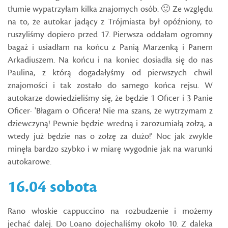
tłumie wypatrzyłam kilka znajomych osób. 🙂 Ze względu
na to, że autokar jadący z Trójmiasta był opóźniony, to
ruszyliśmy dopiero przed 17. Pierwsza oddałam ogromny
bagaż i usiadłam na końcu z Panią Marzenką i Panem
Arkadiuszem. Na końcu i na koniec dosiadła się do nas
Paulina, z którą dogadałyśmy od pierwszych chwil
znajomości i tak zostało do samego końca rejsu. W
autokarze dowiedzieliśmy się, że będzie 1 Oficer i 3 Panie
Oficer- 'Błagam o Oficera! Nie ma szans, że wytrzymam z
dziewczyną! Pewnie będzie wredną i zarozumiałą zołzą, a
wtedy już będzie nas o zołzę za dużo!’ Noc jak zwykle
minęła bardzo szybko i w miarę wygodnie jak na warunki
autokarowe.
16.04 sobota
Rano włoskie cappuccino na rozbudzenie i możemy
jechać dalej. Do Loano dojechaliśmy około 10. Z daleka