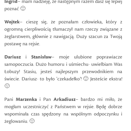
Ingrid
– mam nadzieję, że następnym razem dasz się lepiej
poznać 🙂
Wojtek
– cieszę się, że poznałam człowieka, który z
ogromną cierpliwością tłumaczył nam rzeczy związane z
żeglarstwem, głównie z nawigacją. Duży szacun za Twoją
postawę na rejsie.
Dariusz
i
Stanisław
– moje ulubione poprawiacze
samopoczucia. Dużo humoru i uśmiechu- uwielbiam Was
Łobuzy! Stasiu, jesteś najlepszym przewodnikiem na
świecie. Dariusz- to było 'czekadełko’! 🙂 Jesteście ekstra!
🙂
Pani
Marzenka
i Pan
Arkadiusz
– bardzo mi miło, że
mogłam uczestniczyć z Państwem w rejsie. Będę dobrze
wspominała czas spędzony na wspólnym odpoczynku i
żeglowaniu. 🙂