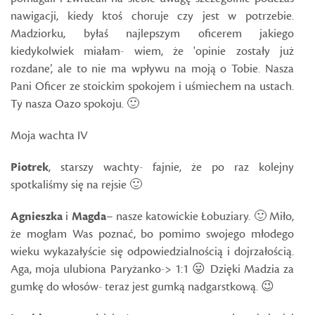
nawigacji, kiedy ktoś choruje czy jest w potrzebie.
Madziorku, byłaś najlepszym oficerem jakiego
kiedykolwiek miałam- wiem, że 'opinie zostały już
rozdane’, ale to nie ma wpływu na moją o Tobie. Nasza
Pani Oficer ze stoickim spokojem i uśmiechem na ustach.
Ty nasza Oazo spokoju. 🙂
Moja wachta IV
Piotrek
, starszy wachty- fajnie, że po raz kolejny
spotkaliśmy się na rejsie 🙂
Agnieszka
i
Magda
– nasze katowickie Łobuziary. 🙂 Miło,
że mogłam Was poznać, bo pomimo swojego młodego
wieku wykazałyście się odpowiedzialnością i dojrzałością.
Aga, moja ulubiona Paryżanko-> 1:1 😛 Dzięki Madzia za
gumkę do włosów- teraz jest gumką nadgarstkową. 😉