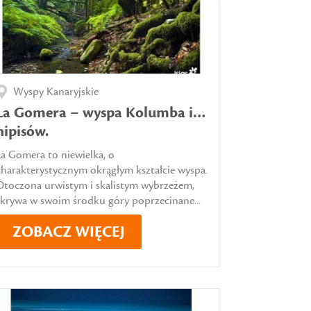
Wyspy Kanaryjskie
La Gomera – wyspa Kolumba i…
hipisów.
La Gomera to niewielka, o
charakterystycznym okrągłym kształcie wyspa.
Otoczona urwistym i skalistym wybrzeżem,
skrywa w swoim środku góry poprzecinane...
ZOBACZ WIĘCEJ