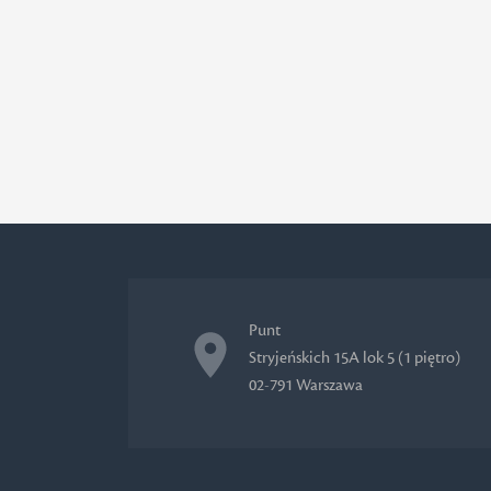
Punt
Stryjeńskich 15A lok 5 (1 piętro)
02-791 Warszawa