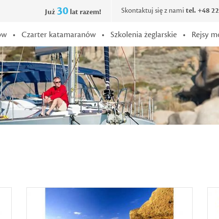
30
Skontaktuj się z nami
tel. +48 2
Już
lat razem!
ów
•
Czarter katamaranów
•
Szkolenia żeglarskie
•
Rejsy m