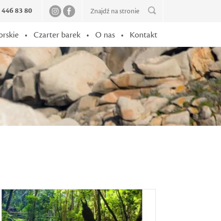
2 446 83 80
orskie
•
Czarter barek
•
O nas
•
Kontakt