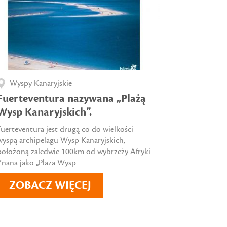
Wyspy Kanaryjskie
Fuerteventura nazywana „Plażą
Wysp Kanaryjskich”.
Fuerteventura jest drugą co do wielkości
wyspą archipelagu Wysp Kanaryjskich,
położoną zaledwie 100km od wybrzeży Afryki.
Znana jako „Plaża Wysp...
ZOBACZ WIĘCEJ