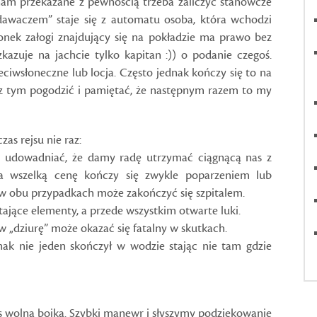
nam przekazane z pewnością trzeba zaliczyć stanowcze
odawaczem” staje się z automatu osoba, która wchodzi
ek załogi znajdujący się na pokładzie ma prawo bez
kazuje na jachcie tylko kapitan :)) o podanie czegoś.
ciwsłoneczne lub locja. Często jednak kończy się to na
ę z tym pogodzić i pamiętać, że następnym razem to my
as rejsu nie raz:
a i udowadniać, że damy radę utrzymać ciągnącą nas z
za wszelką cenę kończy się zwykle poparzeniem lub
 w obu przypadkach może zakończyć się szpitalem.
ające elementy, a przede wszystkim otwarte luki.
 w „dziurę” może okazać się fatalny w skutkach.
dnak nie jeden skończył w wodzie stając nie tam gdzie
s wolna bojka. Szybki manewr i słyszymy podziękowanie