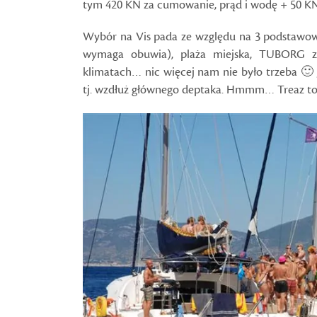
tym 420 KN za cumowanie, prąd i wodę + 50 KN 
Wybór na Vis pada ze względu na 3 podstawowe
wymaga obuwia), plaża miejska, TUBORG z
klimatach… nic więcej nam nie było trzeba 🙂 
tj. wzdłuż głównego deptaka. Hmmm… Treaz to m