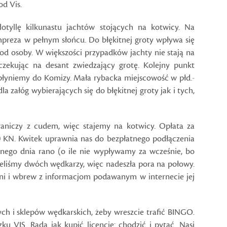
od Vis.
otyllę kilkunastu jachtów stojących na kotwicy. Na
preza w pełnym słońcu. Do błękitnej groty wpływa się
d osoby. W większości przypadków jachty nie stają na
czekując na desant zwiedzający grotę. Kolejny punkt
 płyniemy do Komizy. Mała rybacka miejscowość w płd.-
a załóg wybierających się do błękitnej groty jak i tych,
raniczy z cudem, więc stajemy na kotwicy. Opłata za
0 KN. Kwitek uprawnia nas do bezpłatnego podłączenia
nego dnia rano (o ile nie wypływamy za wcześnie, bo
ieliśmy dwóch wędkarzy, więc nadeszła pora na połowy.
dni i wbrew z informacjom podawanym w internecie jej
ych i sklepów wędkarskich, żeby wreszcie trafić BINGO.
u VIS. Rada jak kupić licencję: chodzić i pytać. Nasi