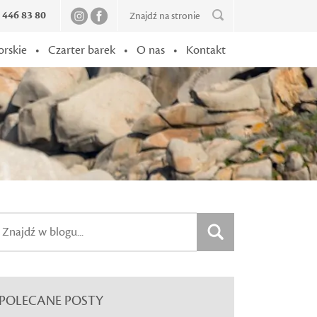
2 446 83 80
orskie
•
Czarter barek
•
O nas
•
Kontakt
POLECANE POSTY