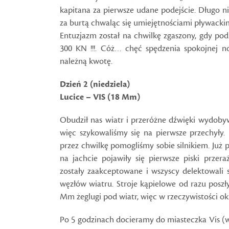
kapitana za pierwsze udane podejście. Długo nie
za burtą chwaląc się umiejętnościami pływackim
Entuzjazm został na chwilkę zgaszony, gdy pod
300 KN !!!. Cóż… chęć spędzenia spokojnej no
należną kwotę.
Dzień 2 (niedziela)
Lucice – VIS (18 Mm)
Obudził nas wiatr i przeróżne dźwięki wydobyw
więc szykowaliśmy się na pierwsze przechyły. 
przez chwilkę pomogliśmy sobie silnikiem. Już 
na jachcie pojawiły się pierwsze piski przera
zostały zaakceptowane i wszyscy delektowali
węzłów wiatru. Stroje kąpielowe od razu poszł
Mm żeglugi pod wiatr, więc w rzeczywistości o
Po 5 godzinach docieramy do miasteczka Vis (w