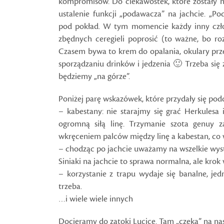
kompromisów. Do ciekawostek, które zostały 
ustalenie funkcji „podawacza” na jachcie. „P
pod pokład. W tym momencie każdy inny człon
zbędnych ceregieli poprosić (to ważne, bo roz
Czasem bywa to krem do opalania, okulary prze
sporządzaniu drinków i jedzenia 🙂 Trzeba si
będziemy „na górze”.
Poniżej parę wskazówek, które przydały się podcz
– kabestany: nie starajmy się grać Herkules
ogromną siłą linę. Trzymanie szota genuy 
wkręceniem palców między linę a kabestan, co
– chodząc po jachcie uważamy na wszelkie wyst
Siniaki na jachcie to sprawa normalna, ale krok
– korzystanie z trapu wydaje się banalne, je
trzeba.
…i wiele wiele innych
Docieramy do zatoki Lucice. Tam „czeka” na na