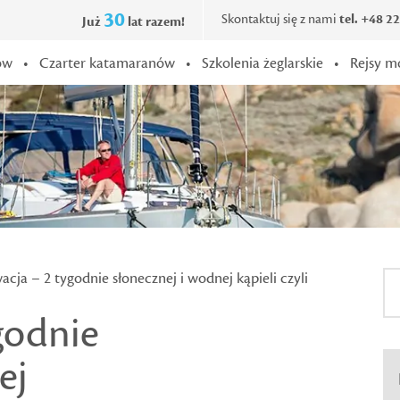
30
Skontaktuj się z nami
tel. +48 2
Już
lat razem!
ów
•
Czarter katamaranów
•
Szkolenia żeglarskie
•
Rejsy m
cja – 2 tygodnie słonecznej i wodnej kąpieli czyli
godnie
ej