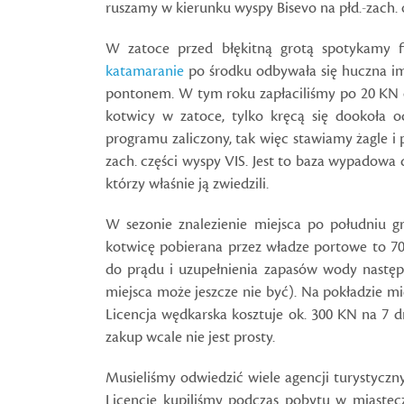
ruszamy w kierunku wyspy Bisevo na płd.-zach. 
W zatoce przed błękitną grotą spotykamy fl
katamaranie
po środku odbywała się huczna im
pontonem. W tym roku zapłaciliśmy po 20 KN o
kotwicy w zatoce, tylko kręcą się dookoła o
programu zaliczony, tak więc stawiamy żagle i
zach. części wyspy VIS. Jest to baza wypadowa dl
którzy właśnie ją zwiedzili.
W sezonie znalezienie miejsca po południu g
kotwicę pobierana przez władze portowe to 7
do prądu i uzupełnienia zapasów wody następ
miejsca może jeszcze nie być). Na pokładzie m
Licencja wędkarska kosztuje ok. 300 KN na 7 
zakup wcale nie jest prosty.
Musieliśmy odwiedzić wiele agencji turystyczn
Licencję kupiliśmy podczas pobytu w miasteczk