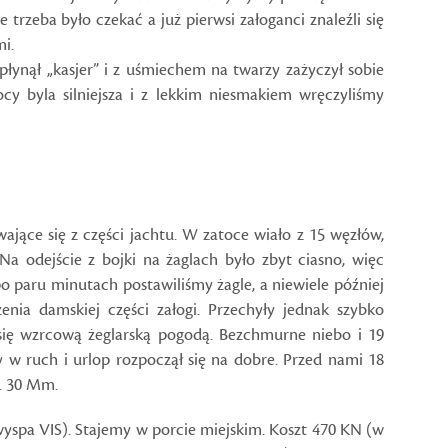
 trzeba było czekać a już pierwsi załoganci znaleźli się
i.
płynął „kasjer” i z uśmiechem na twarzy zażyczył sobie
cy byla silniejsza i z lekkim niesmakiem wręczyliśmy
ające się z części jachtu. W zatoce wiało z 15 węzłów,
Na odejście z bojki na żaglach było zbyt ciasno, więc
po paru minutach postawiliśmy żagle, a niewiele później
żenia damskiej części załogi. Przechyły jednak szybko
 się wzrcową żeglarską pogodą. Bezchmurne niebo i 19
y w ruch i urlop rozpoczął się na dobre. Przed nami 18
k. 30 Mm.
yspa VIS). Stajemy w porcie miejskim. Koszt 470 KN (w