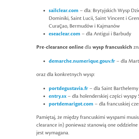
sailclear.com
– dla: Brytyjskich Wysp Dzie
Dominiki, Saint Lucii, Saint Vincent i Gre
Curaçao, Bermudów i Kajmanów
eseaclear.com
– dla Antigui i Barbudy
Pre-clearance online
dla
wysp francuskich
zn
demarche.numerique.gouv.fr
– dla Mart
oraz dla konkretnych wysp:
portdegustavia.fr
– dla Saint Barthelemy
entry.sx
– dla holenderskiej części wyspy 
portdemarigot.com
– dla francuskiej cz
Pamiętaj, że między francuskimi wyspami musis
clearance in) ponieważ stanowią one oddzielne 
jest wymagana.