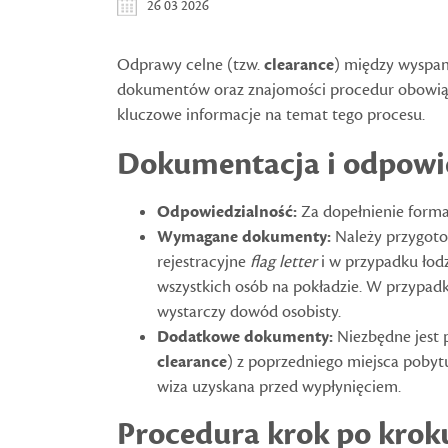
26 03 2026
Odprawy celne (tzw.
clearance
) między wyspa
dokumentów oraz znajomości procedur obowiązu
kluczowe informacje na temat tego procesu.
Dokumentacja i odpowi
Odpowiedzialność:
Za dopełnienie form
Wymagane dokumenty:
Należy przygot
rejestracyjne
flag letter
i w przypadku łod
wszystkich osób na pokładzie. W przypad
wystarczy dowód osobisty.
Dodatkowe dokumenty:
Niezbędne jest 
clearance
) z poprzedniego miejsca poby
wiza uzyskana przed wypłynięciem.
Procedura krok po krok