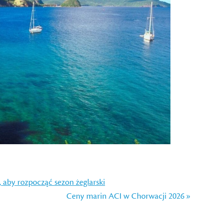
, aby rozpocząć sezon żeglarski
Ceny marin ACI w Chorwacji 2026 »