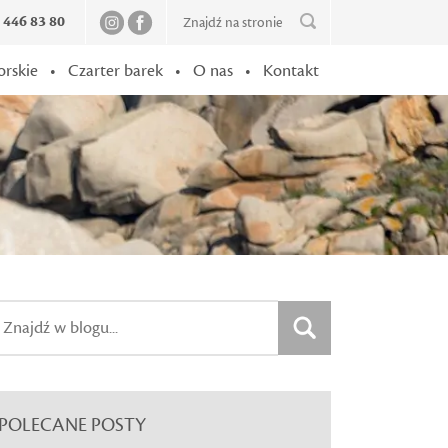
2 446 83 80
orskie
•
Czarter barek
•
O nas
•
Kontakt
POLECANE POSTY