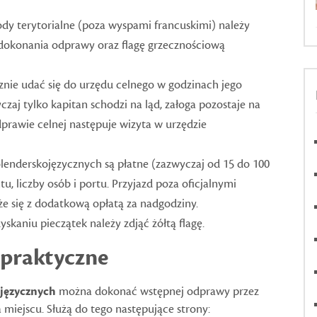
dy terytorialne (poza wyspami francuskimi) należy
r dokonania odprawy oraz flagę grzecznościową
nie udać się do urzędu celnego w godzinach jego
aj tylko kapitan schodzi na ląd, załoga pozostaje na
dprawie celnej następuje wizyta w urzędzie
lenderskojęzycznych są płatne (zazwyczaj od 15 do 100
tu, liczby osób i portu. Przyjazd poza oficjalnymi
że się z dodatkową opłatą za nadgodziny.
skaniu pieczątek należy zdjąć żółtą flagę.
 praktyczne
ojęzycznych
można dokonać wstępnej odprawy przez
a miejscu. Służą do tego następujące strony: