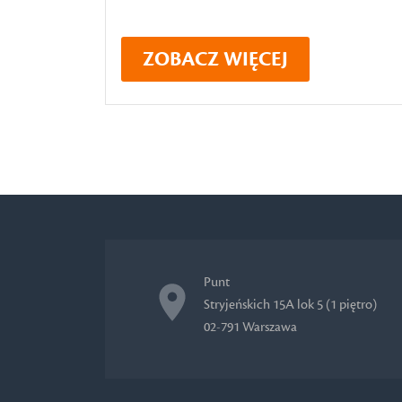
ZOBACZ WIĘCEJ
Punt
Stryjeńskich 15A lok 5 (1 piętro)
02-791 Warszawa