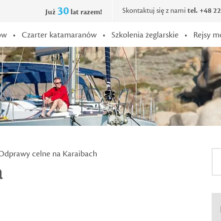
30
Skontaktuj się z nami
tel. +48 2
Już
lat razem!
ów
•
Czarter katamaranów
•
Szkolenia żeglarskie
•
Rejsy m
Odprawy celne na Karaibach
a