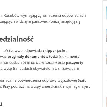
mi Karaibów wymagają zgromadzenia odpowiednich
jących w danym państwie. Poniżej znajdują się
edzialność
alności zawsze odpowiada
skipper
jachtu.
ować
oryginały dokumentów łodzi
(dokumenty
zi francuskich
acte de francisation
) oraz
paszporty
ku wysp francuskich obywatelom UE i Szwajcarii
posiadanie potwierdzenia odprawy wyjazdowej (
exit
tu. Przy podróży na wyspy amerykańskie wymagana jest
u