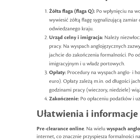
Żółta flaga (flaga Q):
Po wpłynięciu na wo
wywiesić żółtą flagę sygnalizującą zamia
odwiedzanego kraju.
Urząd celny i imigracja:
Należy niezwłocz
pracy. Na wyspach anglojęzycznych zazwycz
jachcie do zakończenia formalności. Po o
imigracyjnym i u władz portowych.
Opłaty:
Procedury na wyspach anglo- i ho
euro). Opłaty zależą m.in. od długości jach
godzinami pracy (wieczory, niedziele) wią
Zakończenie:
Po opłaceniu podatków i uzy
Ułatwienia i informacje
Pre-clearance online
. Na wielu
wyspach angl
internet, co znacznie przyspiesza formalności n