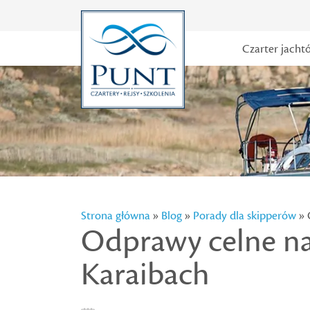
Czarter jacht
Strona główna
»
Blog
»
Porady dla skipperów
» 
Odprawy celne n
Karaibach