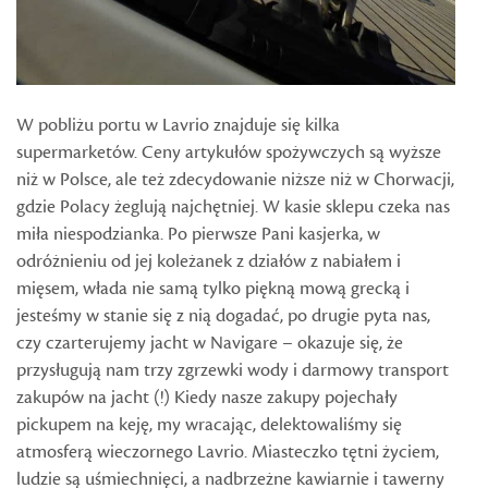
W pobliżu portu w Lavrio znajduje się kilka
supermarketów. Ceny artykułów spożywczych są wyższe
niż w Polsce, ale też zdecydowanie niższe niż w Chorwacji,
gdzie Polacy żeglują najchętniej. W kasie sklepu czeka nas
miła niespodzianka. Po pierwsze Pani kasjerka, w
odróżnieniu od jej koleżanek z działów z nabiałem i
mięsem, włada nie samą tylko piękną mową grecką i
jesteśmy w stanie się z nią dogadać, po drugie pyta nas,
czy czarterujemy jacht w Navigare – okazuje się, że
przysługują nam trzy zgrzewki wody i darmowy transport
zakupów na jacht (!) Kiedy nasze zakupy pojechały
pickupem na keję, my wracając, delektowaliśmy się
atmosferą wieczornego Lavrio. Miasteczko tętni życiem,
ludzie są uśmiechnięci, a nadbrzeżne kawiarnie i tawerny