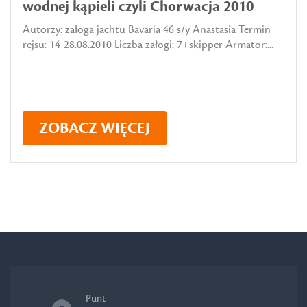
wodnej kąpieli czyli Chorwacja 2010
Autorzy: załoga jachtu Bavaria 46 s/y Anastasia Termin
rejsu: 14-28.08.2010 Liczba załogi: 7+skipper Armator:...
ZOBACZ WIĘCEJ
Punt