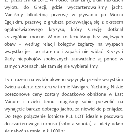
27 października 2012. W Polsce atak zimy, a dla nas dzień
wylotu do Grecji, gdzie wyczarterowaliśmy jacht.
Mieliśmy kilkuletnią przerwę w pływaniu po Morzu
Egejskim, przerwę z grubsza pokrywającą się z okresem
ogólnoświatowego kryzysu, który Grecję dotknął
szczególnie mocno. Mimo to lecieliśmy bez większych
obaw – według relacji kolegów żeglarzy na wyspach
wszystko jest po staremu i zapaści nie widać. Kryzys i
ślady niepokojów społecznych zauważalne są ponoć w
samych Atenach, ale tam się nie wybieraliśmy.
Tym razem na wybór akwenu wpłynęła przede wszystkim
świetna oferta czarteru w firmie Navigare Yachting. Niskie
posezonowe ceny zostały dodatkowo obniżone w Last
Minute i dzięki temu mogliśmy sobie pozwolić na
wynajęcie bardzo dobrego jachtu za niewielkie pieniądze.
Do tego połączenie lotnicze PLL LOT idealnie pasowało
do czarterowego turnusu (sobota-sobota), a bilety udało
się nabyć za mniej niż 1.000 zł.