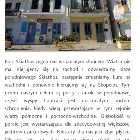
Port Skiathos żegna nas wspaniałym słońcem. Wiatru nie
ma. Kierujemy się na zachód i odwiedzamy plaże
południowego Skiathos, następnie zmieniamy kurs na
wschodni i ponownie kierujemy się na Skopelos. Tym
razem naszym celem są porty i zatoki w południowej
części wyspy. Loutraki jest doskonałym portem
schronienia, kiedy wieją przeważające w tym rejonie
wiatry północne i północno-wschodnie. Głębokość w
porcie jest wystarczająca dla zdecydowanej większości
jachtów czarterowych. Niestety, dla nas jest zbyt płytko.
Okazało się, że plan portu nieco różni się od