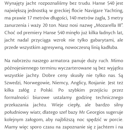
Wynajęty jacht rozpoznaliśmy bez trudu. Hanse 540 jest
największą jednostką w greckiej flocie Navigare Yachting,
ma prawie 17 metrów długości, 140 metrów żagla, 3 metry
zanurzenia i waży 20 ton. Nasz nosi nazwę „Mozarella III”.
Choć od premiery Hanse 540 minęło już kilka ładnych lat,
jacht nadal przyciąga wzrok nie tylko gabarytami, ale
przede wszystkim agresywną, nowoczesną linią kadłuba.
Na nabrzeżu naszego armatora panuje duży ruch. Mimo
późnojesiennego terminu wyczarterowane są bez wyjątku
wszystkie jachty. Dobre ceny skusiły nie tylko nas. Są
Szwedzi, Norwegowie, Niemcy, Anglicy, Rosjanie. Jest też
kilka załóg z Polski. Po szybkim przejściu przez
formalności biurowe ustalamy godzinę technicznego
przekazania jachtu. Wieje ciepły, ale bardzo silny
południowy wiatr, dlatego szef bazy Mr Georgios sugeruje
kolejnym załogom, aby najbliższą noc spędzić w porcie.
Mamy więc sporo czasu na zapoznanie się z jachtem i na