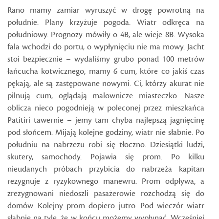
Rano mamy zamiar wyruszyć w drogę powrotną na
południe. Plany krzyżuje pogoda. Wiatr odkręca na
południowy. Prognozy mówiły o 4B, ale wieje 8B. Wysoka
fala wchodzi do portu, o wypłynięciu nie ma mowy. Jacht
stoi bezpiecznie – wydaliśmy grubo ponad 100 metrów
łańcucha kotwicznego, mamy 6 cum, które co jakiś czas
pękają, ale są zastępowane nowymi. Ci, którzy akurat nie
pilnują cum, oglądają malownicze miasteczko. Nasze
oblicza nieco pogodnieją w poleconej przez mieszkańca
Patitiri tawernie – jemy tam chyba najlepszą jagnięcinę
pod słońcem. Mijają kolejne godziny, wiatr nie słabnie. Po
południu na nabrzeżu robi się tłoczno. Dziesiątki ludzi,
skutery, samochody. Pojawia się prom. Po kilku
nieudanych próbach przybicia do nabrzeża kapitan
rezygnuje z ryzykownego manewru. Prom odpływa, a
zrezygnowani niedoszli pasażerowie rozchodzą się do
domów. Kolejny prom dopiero jutro. Pod wieczór wiatr
słabnie na tyle, że w końcu możemy wypłynąć. Wcześniej