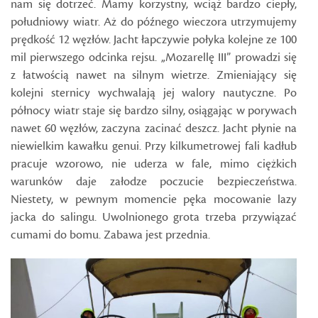
nam się dotrzeć. Mamy korzystny, wciąż bardzo ciepły,
południowy wiatr. Aż do późnego wieczora utrzymujemy
prędkość 12 węzłów. Jacht łapczywie połyka kolejne ze 100
mil pierwszego odcinka rejsu. „Mozarellę III” prowadzi się
z łatwością nawet na silnym wietrze. Zmieniający się
kolejni sternicy wychwalają jej walory nautyczne. Po
północy wiatr staje się bardzo silny, osiągając w porywach
nawet 60 węzłów, zaczyna zacinać deszcz. Jacht płynie na
niewielkim kawałku genui. Przy kilkumetrowej fali kadłub
pracuje wzorowo, nie uderza w fale, mimo ciężkich
warunków daje załodze poczucie bezpieczeństwa.
Niestety, w pewnym momencie pęka mocowanie lazy
jacka do salingu. Uwolnionego grota trzeba przywiązać
cumami do bomu. Zabawa jest przednia.