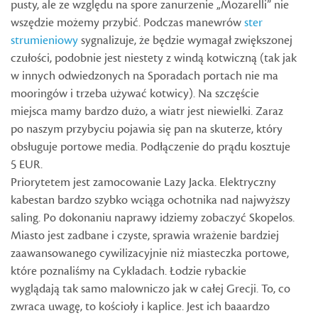
pusty, ale ze względu na spore zanurzenie „Mozarelli” nie
wszędzie możemy przybić. Podczas manewrów
ster
strumieniowy
sygnalizuje, że będzie wymagał zwiększonej
czułości, podobnie jest niestety z windą kotwiczną (tak jak
w innych odwiedzonych na Sporadach portach nie ma
mooringów i trzeba używać kotwicy). Na szczęście
miejsca mamy bardzo dużo, a wiatr jest niewielki. Zaraz
po naszym przybyciu pojawia się pan na skuterze, który
obsługuje portowe media. Podłączenie do prądu kosztuje
5 EUR.
Priorytetem jest zamocowanie Lazy Jacka. Elektryczny
kabestan bardzo szybko wciąga ochotnika nad najwyższy
saling. Po dokonaniu naprawy idziemy zobaczyć Skopelos.
Miasto jest zadbane i czyste, sprawia wrażenie bardziej
zaawansowanego cywilizacyjnie niż miasteczka portowe,
które poznaliśmy na Cykladach. Łodzie rybackie
wyglądają tak samo malowniczo jak w całej Grecji. To, co
zwraca uwagę, to kościoły i kaplice. Jest ich baaardzo