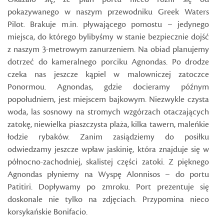
pokazywanego w naszym przewodniku Greek Waters
Pilot. Brakuje m.in. pływającego pomostu – jedynego
miejsca, do którego bylibyśmy w stanie bezpiecznie dojść
z naszym 3-metrowym zanurzeniem. Na obiad planujemy
dotrzeć do kameralnego porciku Agnondas. Po drodze
czeka nas jeszcze kąpiel w malowniczej zatoczce
Ponormou. Agnondas, gdzie docieramy późnym
popołudniem, jest miejscem bajkowym. Niezwykle czysta
woda, las sosnowy na stromych wzgórzach otaczających
zatokę, niewielka piaszczysta plaża, kilka tawern, maleńkie
łodzie rybaków. Zanim zasiądziemy do posiłku
odwiedzamy jeszcze wpław jaskinię, która znajduje się w
północno-zachodniej, skalistej części zatoki. Z pięknego
Agnondas płyniemy na Wyspę Alonnisos – do portu
Patitiri. Dopływamy po zmroku. Port prezentuje się
doskonale nie tylko na zdjęciach. Przypomina nieco
korsykańskie Bonifacio.