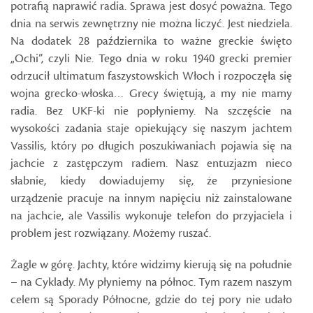
potrafią naprawić radia. Sprawa jest dosyć poważna. Tego
dnia na serwis zewnętrzny nie można liczyć. Jest niedziela.
Na dodatek 28 października to ważne greckie święto
„Ochi”, czyli Nie. Tego dnia w roku 1940 grecki premier
odrzucił ultimatum faszystowskich Włoch i rozpoczęła się
wojna grecko-włoska… Grecy świętują, a my nie mamy
radia. Bez UKF-ki nie popłyniemy. Na szczęście na
wysokości zadania staje opiekujący się naszym jachtem
Vassilis, który po długich poszukiwaniach pojawia się na
jachcie z zastępczym radiem. Nasz entuzjazm nieco
słabnie, kiedy dowiadujemy się, że przyniesione
urządzenie pracuje na innym napięciu niż zainstalowane
na jachcie, ale Vassilis wykonuje telefon do przyjaciela i
problem jest rozwiązany. Możemy ruszać.
Żagle w górę. Jachty, które widzimy kierują się na południe
– na Cyklady. My płyniemy na północ. Tym razem naszym
celem są Sporady Północne, gdzie do tej pory nie udało