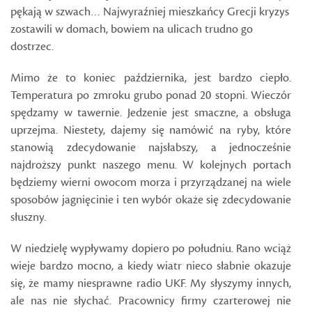
pękają w szwach… Najwyraźniej mieszkańcy Grecji kryzys
zostawili w domach, bowiem na ulicach trudno go
dostrzec.
Mimo że to koniec października, jest bardzo ciepło.
Temperatura po zmroku grubo ponad 20 stopni. Wieczór
spędzamy w tawernie. Jedzenie jest smaczne, a obsługa
uprzejma. Niestety, dajemy się namówić na ryby, które
stanowią zdecydowanie najsłabszy, a jednocześnie
najdroższy punkt naszego menu. W kolejnych portach
będziemy wierni owocom morza i przyrządzanej na wiele
sposobów jagnięcinie i ten wybór okaże się zdecydowanie
słuszny.
W niedzielę wypływamy dopiero po południu. Rano wciąż
wieje bardzo mocno, a kiedy wiatr nieco słabnie okazuje
się, że mamy niesprawne radio UKF. My słyszymy innych,
ale nas nie słychać. Pracownicy firmy czarterowej nie