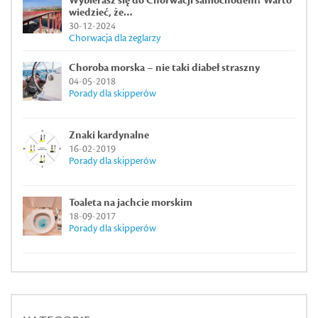
Wybierasz się do Chorwacji samochodem? Warto
wiedzieć, że…
30-12-2024
Chorwacja dla żeglarzy
Choroba morska – nie taki diabeł straszny
04-05-2018
Porady dla skipperów
Znaki kardynalne
16-02-2019
Porady dla skipperów
Toaleta na jachcie morskim
18-09-2017
Porady dla skipperów