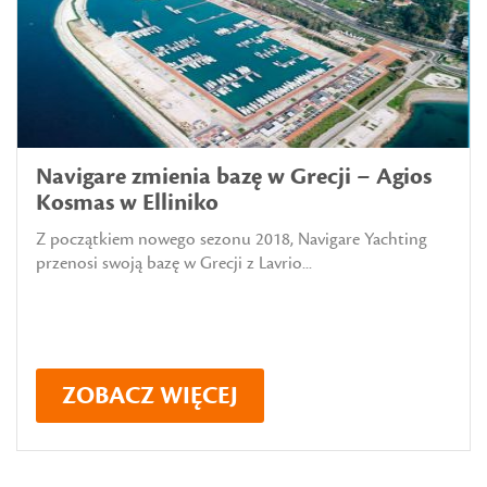
Navigare zmienia bazę w Grecji – Agios
Kosmas w Elliniko
Z początkiem nowego sezonu 2018, Navigare Yachting
przenosi swoją bazę w Grecji z Lavrio...
ZOBACZ WIĘCEJ